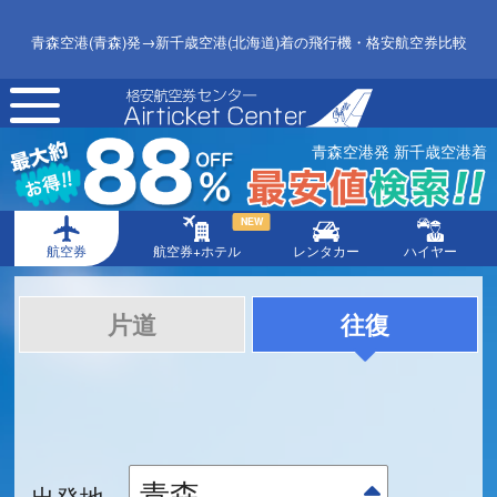
青森空港(青森)発→新千歳空港(北海道)着の飛行機・格安航空券比較
toggle
navigation
青森空港発 新千歳空港着
NEW
航空券
航空券+ホテル
レンタカー
ハイヤー
片道
往復
出発地