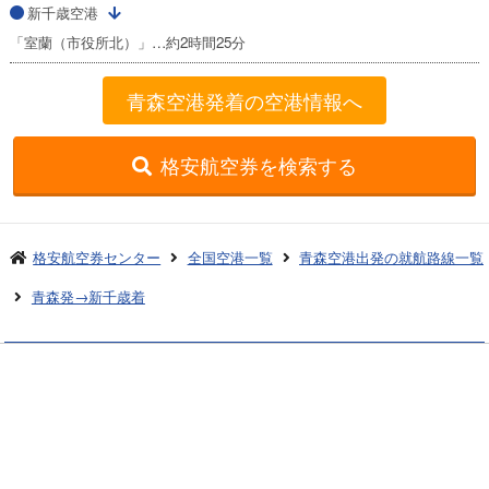
新千歳空港
「室蘭（市役所北）」…約2時間25分
青森空港発着の空港情報へ
格安航空券を検索する
格安航空券センター
全国空港一覧
青森空港出発の就航路線一覧
青森発→新千歳着
お申し込みのご案内
アクセスガイド
ご利用案内
キャンセルについて
会社概要
採用情報