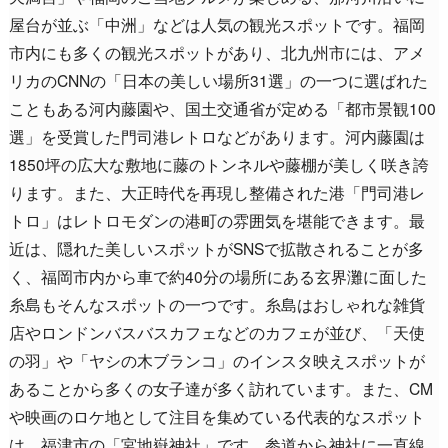
屋台が並ぶ「中洲」などは人気の観光スポットです。福岡
市内にも多くの観光スポットがあり、北九州市には、アメ
リカのCNNの「日本の美しい場所31選」の一つに選ばれた
こともある河内藤園や、国土交通省が定める「都市景観100
選」を受賞した門司港レトロなどがあります。河内藤園は
1850坪の広大な敷地に藤のトンネルや藤棚が美しく咲き誇
ります。また、大正時代を再現し整備された港「門司港レ
トロ」はレトロモダンの港町の雰囲気を堪能できます。最
近は、隠れた美しいスポットがSNSで拡散されることが多
く、福岡市内から車で約40分の場所にある玄界灘に面した
糸島もそんなスポットの一つです。糸島はおしゃれな雑貨
店やロンドンバスバスカフェなどのカフェが並び、「天使
の羽」や「ヤシの木ブランコ」のインスタ映えスポットが
あることから多くの女子達が多く訪れています。また、CM
や映画のロケ地として注目を集めている代表的なスポット
は、福津市の「宮地嶽神社」です。参道から神社に一直線