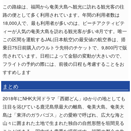
この路線は、福岡から奄美大島へ観光に訪れる観光客の往
路の便として多く利用されています。年間の利用者数は
18,000人で、最も利用者が多いのは、ビーチアクティビテ
ィーが人気の奄美大島を訪れる観光客が多い8月です。唯一
この区間を運航するJAL(日本航空)の最安値の航空券は、搭
乗日75日前購入のウルトラ先特のチケットで、9,800円で販
売されています。日程によって金額の変動が大きいので、
フライトの予約の際には、前後の日程も考慮することをお
すすめします
まとめ
2018年にNHK大河ドラマ「西郷どん」ゆかりの地としても
注目を浴びている鹿児島県最大の離島、奄美大島。奄美大
島は「東洋のガラパゴス」との愛称で呼ばれ、広大な海と
山々に囲まれた土地で生まれた独自の自然形態を垣間見る
ことができる、国内でも貴重な場所です。福岡の都会の生