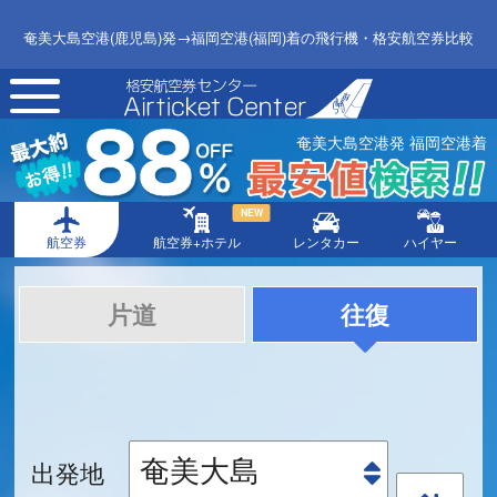
奄美大島空港(鹿児島)発→福岡空港(福岡)着の飛行機・格安航空券比較
toggle
navigation
奄美大島空港発 福岡空港着
NEW
航空券
航空券+ホテル
レンタカー
ハイヤー
片道
往復
出発地