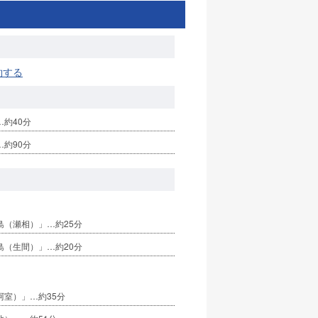
約する
約40分
約90分
島（瀬相）」…約25分
島（生間）」…約20分
阿室）」…約35分