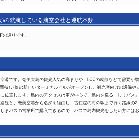
阪)の就航している航空会社と運航本数
下の通りです。
空港です。奄美大島の観光人気の高まりや、LCCの就航などで需要が
敷地面積1.7倍の新しいターミナルビルがオープンし、観光客向けの設備
側に位置します。島内のアクセスは車が中心で、島内を巡る「しまバス
路線と、奄美空港から名瀬を経由し、古仁屋の海の駅まで行く路線の2
やしまバスの営業所で購入できるので、バスで島内観光をしたい方には