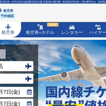
鹿児島)発→伊丹空港(大阪国際空港)(大阪/兵庫)着の飛行機・格安航空券比較｜飛行機予約は「格安
航空券
予約確認
NEW
航空券
航空券+ホテル
レンタカー
ハイヤ