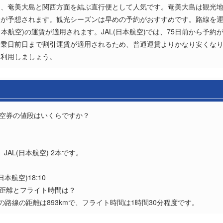
は、奄美大島と関西方面を結ぶ直行便として人気です。奄美大島は観光
が予想されます。観光シーズンは早めの予約がおすすめです。路線を運航
日本航空)の運賃が適用されます。JAL(日本航空)では、75日前から予約
搭乗日前日まで割引運賃が適用されるため、普通運賃よりかなり安くな
く利用しましょう。
航空券の値段はいくらですか？
？
AL(日本航空) 2本です。
日本航空)18:10
の距離とフライト時間は？
の路線の距離は893kmで、フライト時間は1時間30分程度です。