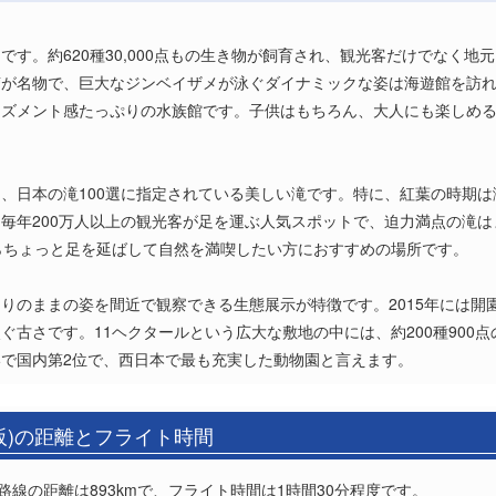
す。約620種30,000点もの生き物が飼育され、観光客だけでなく
槽が名物で、巨大なジンベイザメが泳ぐダイナミックな姿は海遊館を訪
ーズメント感たっぷりの水族館です。子供はもちろん、大人にも楽しめ
、日本の滝100選に指定されている美しい滝です。特に、紅葉の時期
毎年200万人以上の観光客が足を運ぶ人気スポットで、迫力満点の滝
らちょっと足を延ばして自然を満喫したい方におすすめの場所です。
りのままの姿を間近で観察できる生態展示が特徴です。2015年には開園
ぐ古さです。11ヘクタールという広大な敷地の中には、約200種900
で国内第2位で、西日本で最も充実した動物園と言えます。
阪)の距離とフライト時間
路線の距離は893kmで、フライト時間は1時間30分程度です。