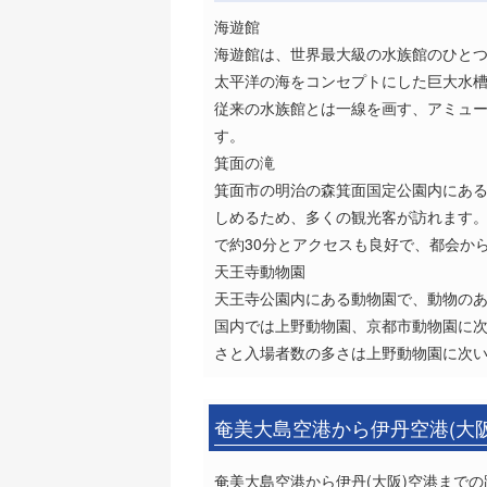
海遊館
海遊館は、世界最大級の水族館のひとつで
太平洋の海をコンセプトにした巨大水
従来の水族館とは一線を画す、アミュ
す。
箕面の滝
箕面市の明治の森箕面国定公園内にある
しめるため、多くの観光客が訪れます。
で約30分とアクセスも良好で、都会か
天王寺動物園
天王寺公園内にある動物園で、動物のあ
国内では上野動物園、京都市動物園に次
さと入場者数の多さは上野動物園に次い
奄美大島空港から伊丹空港(大
奄美大島空港から伊丹(大阪)空港までの