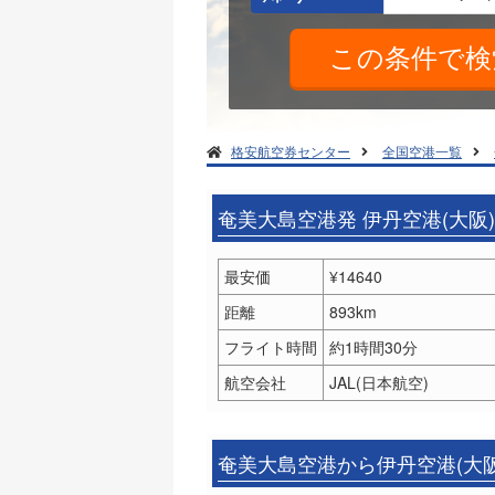
格安航空券センター
全国空港一覧
奄美大島空港発 伊丹空港(大阪
最安価
¥14640
距離
893km
フライト時間
約1時間30分
航空会社
JAL(日本航空)
奄美大島空港から伊丹空港(大