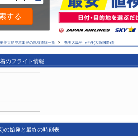
奄美大島空港出発の就航路線一覧
奄美大島発→伊丹(大阪国際)着
)着のフライト情報
阪)の始発と最終の時刻表