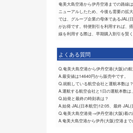
奄美大島空港から伊丹空港までの路線
ニューアルしたため、今後も需要の拡大
では、グループ企業の母体であるJAL(
がお得です。特便割引を利用すれば、
線を利用する際は、早期購入割引を賢
よくある質問
Q.奄美大島空港から伊丹空港(大阪)の
A.最安値は14640円から販売中です。
Q.就航している航空会社と運航本数は
A.運航する航空会社と1日の運航本数は、J
Q.始発と最終の時刻表は？
A.始発 JAL(日本航空)12:05、最終 JAL(
Q.奄美大島空港発→伊丹空港(大阪)着
A.奄美大島空港から伊丹(大阪)空港まで