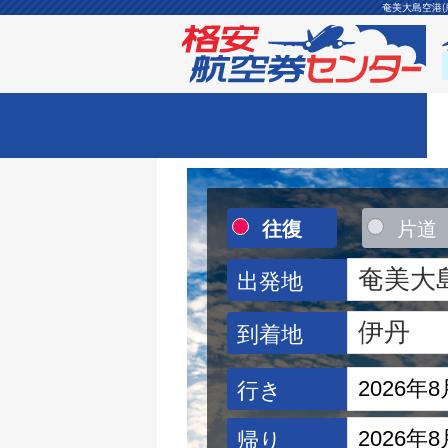
奄美大島空港(
往復
片道
出発地
到着地
行き
帰り