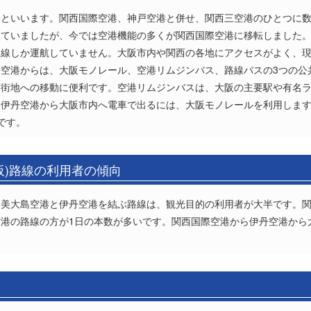
」といいます。関西国際空港、神戸空港と併せ、関西三空港のひとつに
っていましたが、今では空港機能の多くが関西国際空港に移転しました
線しか運航していません。大阪市内や関西の各地にアクセスがよく、現在
空港からは、大阪モノレール、空港リムジンバス、路線バスの3つの公
市街地への移動に便利です。空港リムジンバスは、大阪の主要駅や有名
。伊丹空港から大阪市内へ電車で出るには、大阪モノレールを利用しま
円です。
阪)路線の利用者の傾向
奄美大島空港と伊丹空港を結ぶ路線は、観光目的の利用者が大半です。
港の路線の方が1日の本数が多いです。関西国際空港から伊丹空港から