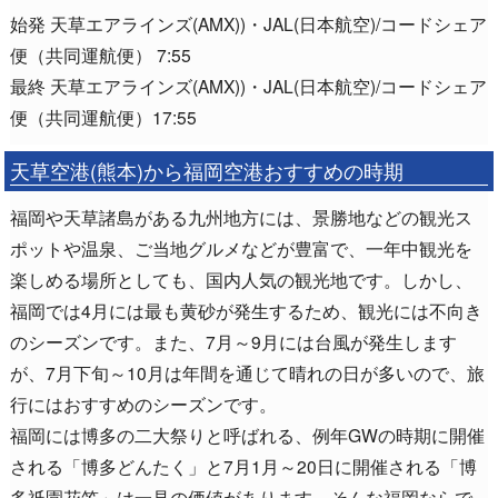
始発 天草エアラインズ(AMX))・JAL(日本航空)/コードシェア
便（共同運航便） 7:55
最終 天草エアラインズ(AMX))・JAL(日本航空)/コードシェア
便（共同運航便）17:55
天草空港(熊本)から福岡空港おすすめの時期
福岡や天草諸島がある九州地方には、景勝地などの観光ス
ポットや温泉、ご当地グルメなどが豊富で、一年中観光を
楽しめる場所としても、国内人気の観光地です。しかし、
福岡では4月には最も黄砂が発生するため、観光には不向き
のシーズンです。また、7月～9月には台風が発生します
が、7月下旬～10月は年間を通じて晴れの日が多いので、旅
行にはおすすめのシーズンです。
福岡には博多の二大祭りと呼ばれる、例年GWの時期に開催
される「博多どんたく」と7月1月～20日に開催される「博
多祇園花笠」は一見の価値があります。そんな福岡ならで