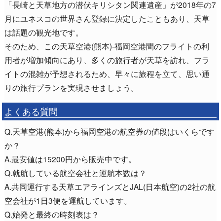
「長崎と天草地方の潜伏キリシタン関連遺産」が2018年の7
月にユネスコの世界さん登録に決定したこともあり、天草
は話題の観光地です。
そのため、この天草空港(熊本)-福岡空港間のフライトの利
用者が増加傾向にあり、多くの旅行者が天草を訪れ、フラ
イトの混雑が予想されるため、早々に旅程を立て、思い通
りの旅行プランを実現させましょう。
よくある質問
Q.天草空港(熊本)から福岡空港の航空券の値段はいくらです
か？
A.最安値は15200円から販売中です。
Q.就航している航空会社と運航本数は？
A.共同運行する天草エアラインズとJAL(日本航空)の2社の航
空会社が1日3便を運航しています。
Q.始発と最終の時刻表は？