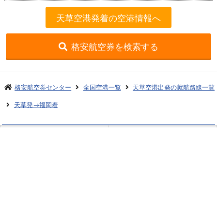
天草空港発着の空港情報へ
格安航空券を検索する
格安航空券センター
全国空港一覧
天草空港出発の就航路線一覧
天草発→福岡着
お申し込みのご案内
アクセスガイド
ご利用案内
キャンセルについて
会社概要
採用情報
プライバシーポリシー
ご利用の流れ