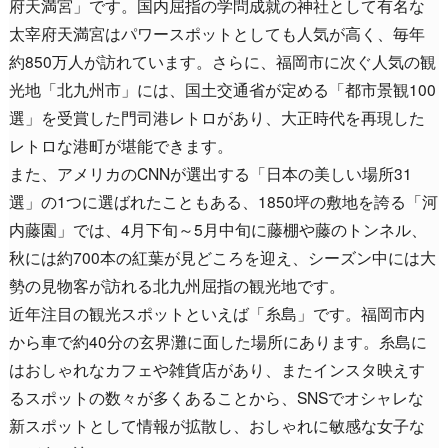
府天満宮」です。国内屈指の学問成就の神社として有名な
太宰府天満宮はパワースポットとしても人気が高く、毎年
約850万人が訪れています。さらに、福岡市に次ぐ人気の観
光地「北九州市」には、国土交通省が定める「都市景観100
選」を受賞した門司港レトロがあり、大正時代を再現した
レトロな港町が堪能できます。
また、アメリカのCNNが選出する「日本の美しい場所31
選」の1つに選ばれたこともある、1850坪の敷地を誇る「河
内藤園」では、4月下旬～5月中旬に藤棚や藤のトンネル、
秋には約700本の紅葉が見どころを迎え、シーズン中には大
勢の見物客が訪れる北九州屈指の観光地です。
近年注目の観光スポットといえば「糸島」です。福岡市内
から車で約40分の玄界灘に面した場所にあります。糸島に
はおしゃれなカフェや雑貨店があり、またインスタ映えす
るスポットの数々が多くあることから、SNSでオシャレな
新スポットとして情報が拡散し、おしゃれに敏感な女子な