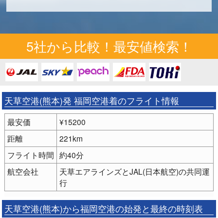
5社から比較！最安値検索！
天草空港(熊本)発 福岡空港着のフライト情報
最安価
¥15200
距離
221km
フライト時間
約40分
航空会社
天草エアラインズとJAL(日本航空)の共同運
行
天草空港(熊本)から福岡空港の始発と最終の時刻表