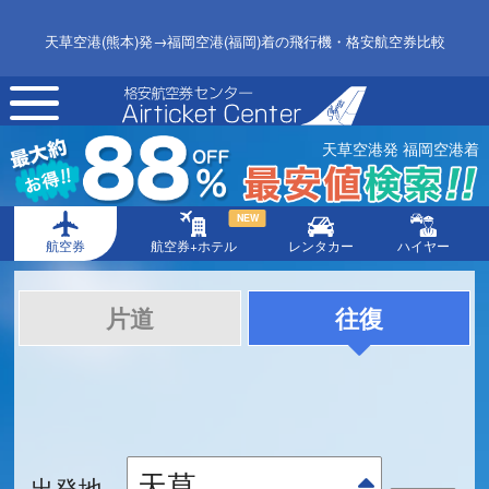
天草空港(熊本)発→福岡空港(福岡)着の飛行機・格安航空券比較
toggle
navigation
天草空港発 福岡空港着
NEW
航空券
航空券+ホテル
レンタカー
ハイヤー
片道
往復
出発地