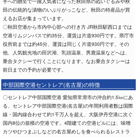
手への贈呈で一躍人気者になった秋田県のぬいぐるみや秋
田の伝統的な漬物のいぶりがっこなど、秋田の特産品が買
えるお店が集まっています。
〇秋田空港から市内中心部への行き方 JR秋田駅西口までは
空港リムジンバスで約35分、運賃は片道930円です。県庁市
役所前までは約45分、運賃は同じく片道930円です。その
他、人気観光地の田沢湖、乳頭温泉、男鹿温泉などへは、
乗合タクシーで行くことになります。なお乗合タクシーは
前日までの予約が必要です。
中部国際空港セントレア(名古屋)の特徴
〇セントレア中部国際空港 愛知県常滑市の沖合約1.5㎞にあ
る、セントレア中部国際空港(名古屋)の年間利用者数は国際
線・国内線合わせて約1千万人を超え、大阪伊丹空港に次ぐ
国内8位の規模の空港です。4階建ての空港ビルには、味噌
カツやひつまぶしなどの名古屋めしを食べられるレストラ