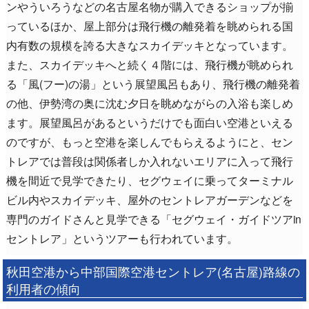
ンやういろうなどの名古屋名物が購入できるショップが揃
っているほか、屋上部分は飛行機の離発着を眺められる国
内有数の規模を誇る大きなスカイデッキとなっています。
また、スカイデッキへと続く４階には、飛行機が眺められ
る「風(フー)の湯」という展望風呂もあり、飛行機の離発着
の他、伊勢湾の奥に沈む夕日を眺めながらの入浴も楽しめ
ます。展望風呂があるというだけでも面白い空港といえる
のですが、もっと空港を楽しんでもらえるようにと、セン
トレアでは普段は関係者しか入れないエリアに入って飛行
機を間近で見学できたり、セグウェイに乗ってターミナル
ビル内やスカイデッキ、屋外のセントレアガーデンなどを
専門のガイドさんと見学できる「セグウェイ・ガイドツアin
セントレア」というツアーも行われています。
秋田空港から中部国際空港セントレア(名古屋)路線の
利用者の傾向