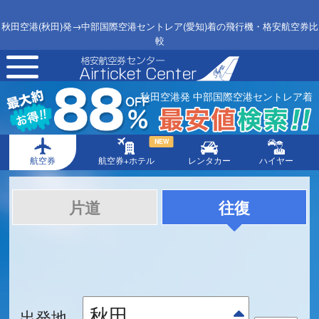
秋田空港(秋田)発→中部国際空港セントレア(愛知)着の飛行機・格安航空券比
較
toggle
navigation
秋田空港発 中部国際空港セントレア着
NEW
航空券
航空券+ホテル
レンタカー
ハイヤー
片道
往復
出発地