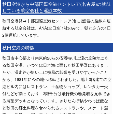
秋田空港から中部国際空港セントレア(名古屋)の就航
している航空会社と運航本数
秋田空港発→中部国際空港セントレア(名古屋)着の路線を運
航する航空会社は、ANA(全日空)1社のみで、朝と夕方の1日
2便運航しています。
秋田空港の特徴
秋田市中心部より南東約20㎞の安養寺川上流の丘陵地にあ
る秋田空港。かつては日本海に面した秋田平野にありまし
たが、滑走路が短い上に横風の影響を受けやすかったこと
から、1981年に今の地へ移転されました。地上3階建ての空
港ビル内にはレストラン、土産物ショップ、レンタカー受
付などが揃っており、3階部分は飛行機の離発着を見学でき
る展望デッキとなっています。きりたんぽ鍋やわっぱ飯な
ど秋田の郷土料理を食べられるレストランや、スケート選