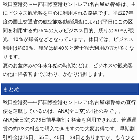
秋田空港発～中部国際空港セントレア(名古屋)の路線は、主
にビジネス観光客を中心に利用される路線です。平成27年
度の国土交通省の航空旅客動態調査によれば平日にこの区
間を利用する約75％の人がビジネス目的、残りの20％が観
光、10％が帰省などとなっています。休日では、ビジネス
利用は約30％、観光は約40％と若干観光利用の方が多くな
ります。
夏のお盆休みや年末年始の時期などは、ビジネスや観光客
の他に帰省客まで加わり、かなり混雑します。
まとめ
秋田空港発―中部国際空港セントレア(名古屋)着路線の直行
便を運航しているのは、ANA(全日空)の1社のみです。
ANA(全日空)の75日前早期割引料金を利用できれば、普通運
賃の約1/3の料金で購入できますので大変お得です。早期割
引料金は75日、55日、45日、28日とありますが、もうひと