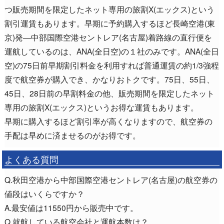
つ販売期間を限定したネット専用の旅割X(エックス)という
割引運賃もあります。早期に予約購入するほど長崎空港(東
京)発―中部国際空港セントレア(名古屋)着路線の直行便を
運航しているのは、ANA(全日空)の１社のみです。ANA(全日
空)の75日前早期割引料金を利用すれば普通運賃の約1/3強程
度で航空券が購入でき、かなりおトクです。75日、55日、
45日、28日前の早割料金の他、販売期間を限定したネット
専用の旅割X(エックス)というお得な運賃もあります。
早期に購入するほど割引率が高くなりますので、航空券の
手配は早めに済ませるのがお得です。
よくある質問
Q.秋田空港から中部国際空港セントレア(名古屋)の航空券の
値段はいくらですか？
A.最安値は11550円から販売中です。
Q.就航している航空会社と運航本数は？