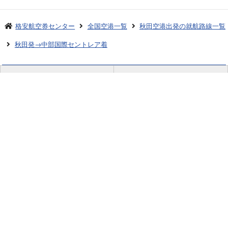
格安航空券センター
全国空港一覧
秋田空港出発の就航路線一覧
秋田発→中部国際セントレア着
お申し込みのご案内
アクセスガイド
ご利用案内
キャンセルについて
会社概要
採用情報
プライバシーポリシー
ご利用の流れ
特定商取引表示
旅行業約款
格安航空券センターコラム
お問い合わせ
サイトマップ