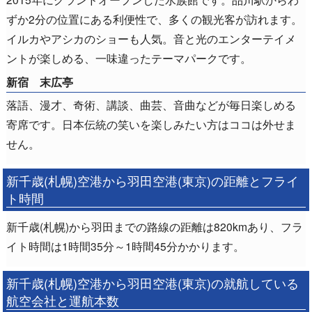
ずか2分の位置にある利便性で、多くの観光客が訪れます。
イルカやアシカのショーも人気。音と光のエンターテイメ
ントが楽しめる、一味違ったテーマパークです。
新宿 末広亭
落語、漫才、奇術、講談、曲芸、音曲などが毎日楽しめる
寄席です。日本伝統の笑いを楽しみたい方はココは外せま
せん。
新千歳(札幌)空港から羽田空港(東京)の距離とフライ
ト時間
新千歳(札幌)から羽田までの路線の距離は820kmあり、フラ
イト時間は1時間35分～1時間45分かかります。
新千歳(札幌)空港から羽田空港(東京)の就航している
航空会社と運航本数