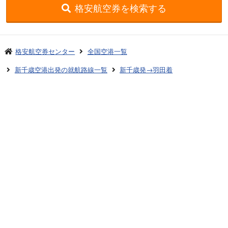
格安航空券を検索する
等を販売しているショップから近い位置にあり、人で賑わっています。
スカイマークのロビーは、利用者とその見送りの人くらいしかおらず、閑
散としていました。 保安検査場が近く、トイレも空いている等メリット
もありましたが、空港内でたくさん歩かされた印象です。 機内では、CA
格安航空券センター
全国空港一覧
さんが子供に本を貸し出してくれたり、ぬりえを配ってくださったり（機
新千歳空港出発の就航路線一覧
新千歳発→羽田着
内で塗る場合は、色鉛筆も貸出可能だそうです）、何かと気を配ってくれ
ました。暇つぶしのおもちゃやお菓子も持ち込んでいましたが、子供が目
新しいものに食いついてくれたおかげで、着陸の時まで間が持ちました。
お申し込みのご案内
アクセスガイド
到着後は駐機場からバスで空港内まで移動しました。 これには多少時間
がかかりましたので、お急ぎの人はやきもきさせられたのではないかと思
ご利用案内
キャンセルについて
います。 機内でのCAさんのサービスはとても素晴らしいと感じました。
ですが、空港のカウンターの場所が他の航空会社に比べて利便性が悪い、
会社概要
採用情報
機内が窮屈、機内ドリンクサービスが全て有料等の点はもう少し改善して
ほしいなと思います。 理想としては、新千歳空港のスカイマークのカウ
プライバシーポリシー
ご利用の流れ
ンターの近くにもお土産を買える店があって、機内の座席がもう少し広々
としていて、コーヒー１杯くらいは無料で飲めるシステムがあったら最高
特定商取引表示
旅行業約款
だと思います。
格安航空券センターコラム
お問い合わせ