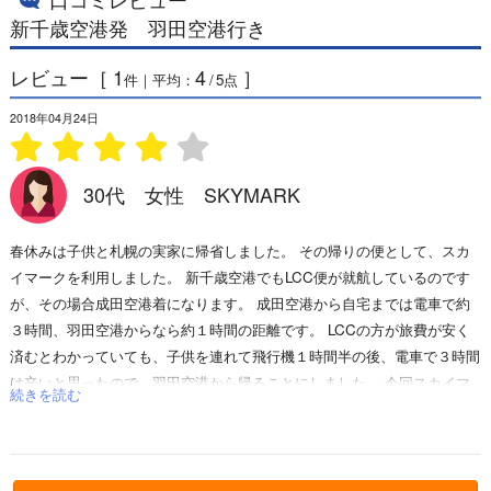
新千歳空港発 羽田空港行き
レビュー［
1
4
］
件｜平均：
/
5
点
2018年04月24日
30代 女性 SKYMARK
春休みは子供と札幌の実家に帰省しました。 その帰りの便として、スカ
イマークを利用しました。 新千歳空港でもLCC便が就航しているのです
が、その場合成田空港着になります。 成田空港から自宅までは電車で約
３時間、羽田空港からなら約１時間の距離です。 LCCの方が旅費が安く
済むとわかっていても、子供を連れて飛行機１時間半の後、電車で３時間
は辛いと思ったので、羽田空港から帰ることにしました。 今回スカイマ
続きを読む
ークを選んだのは、最も運賃が安かったからです。 スカイマークのいま
得を利用し、私と５歳の子供２人で片道17,630円と安く利用することがで
きました。 搭乗にあたり思ったことは、スカイマークのカウンターがち
ょっと外れたところにあるなあということです。 ANAやJALは、お土産