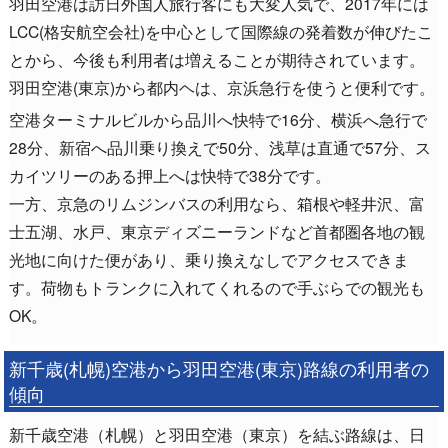
羽田空港は訪日外国人旅行客にも大変人気で、2017年には
LCC(格安航空会社)を中心として国際線の発着数が伸びたこ
とから、今後も利用者は増えることが期待されています。
羽田空港(東京)から都内ヘは、京浜急行を使うと便利です。
空港ターミナルビルから品川へ快特で16分、横浜へ急行で
28分、新宿へ品川乗り換えで50分、浅草は直通で57分、ス
カイツリーのある押上へは快特で38分です。
一方、京急のリムジンバスの利用なら、箱根や軽井沢、富
士五湖、水戸、東京ディズニーランドなど首都圏各地の観
光地に向けた便があり、乗り換えなしでアクセスできま
す。荷物もトランクに入れてくれるので手ぶらでの観光も
OK。
新千歳(札幌)空港から羽田空港(東京)路線の利用者の
傾向
新千歳空港（札幌）と羽田空港（東京）を結ぶ路線は、日