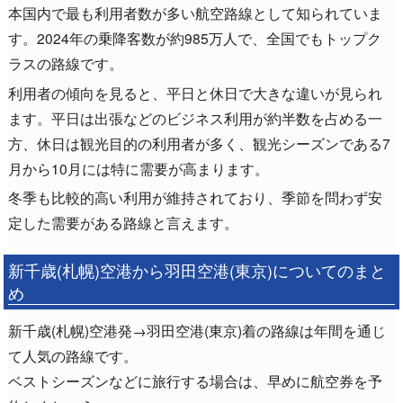
本国内で最も利用者数が多い航空路線として知られていま
す。2024年の乗降客数が約985万人で、全国でもトップク
ラスの路線です。
利用者の傾向を見ると、平日と休日で大きな違いが見られ
ます。平日は出張などのビジネス利用が約半数を占める一
方、休日は観光目的の利用者が多く、観光シーズンである7
月から10月には特に需要が高まります。
冬季も比較的高い利用が維持されており、季節を問わず安
定した需要がある路線と言えます。
新千歳(札幌)空港から羽田空港(東京)についてのまと
め
新千歳(札幌)空港発→羽田空港(東京)着の路線は年間を通じ
て人気の路線です。
ベストシーズンなどに旅行する場合は、早めに航空券を予