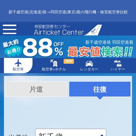
新千歳空港(北海道)発→羽田空港(東京)着の飛行機・格安航空券比較
toggle
navigation
新千歳空港発 羽田空港着
NEW
航空券
航空券+ホテル
レンタカー
ハイヤー
片道
往復