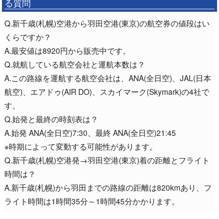
る質問
Q.新千歳(札幌)空港から羽田空港(東京)の航空券の値段はい
くらですか？
A.最安値は8920円から販売中です。
Q.就航している航空会社と運航本数は？
A.この路線を運航する航空会社は、ANA(全日空)、JAL(日本
航空)、エアドゥ(AIR DO)、スカイマーク(Skymark)の4社で
す。
Q.始発と最終の時刻表は？
A.始発 ANA(全日空)7:30、最終 ANA(全日空)21:45
※時期によって変動する可能性があります。
Q.新千歳(札幌)空港発→羽田空港(東京)着の距離とフライト
時間は？
A.新千歳(札幌)から羽田までの路線の距離は820kmあり、フ
ライト時間は1時間35分～1時間45分かかります。