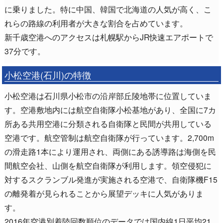
に乗りました。特に中国、韓国で北海道の人気が高く、こ
れらの路線の利用者が大きな割合を占めています。
新千歳空港へのアクセスは札幌駅からJR快速エアポートで
37分です。
小松空港(石川)の特徴
小松空港は石川県小松市の沿岸部丘陵地帯に位置していま
す。空港敷地内には航空自衛隊小松基地があり、全国に7カ
所ある共用空港に分類される自衛隊と民間が共用している
空港です。航空管制は航空自衛隊が行っています。2,700m
の滑走路1本により運用され、両側にある誘導路は海側を民
間航空会社、山側を航空自衛隊が利用します。領空侵犯に
対するスクランブル発進が実施される空港で、自衛隊機F15
の離発着が見られることから展望デッキに人気がありま
す。
2016年空港別着陸回数順位のデータでは国内線1日平均21