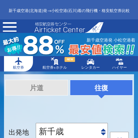
新千歳空港(北海道)発→小松空港(石川)着の飛行機・格安航空券比較
toggle
navigation
新千歳空港発 小松空港着
NEW
航空券
航空券+ホテル
レンタカー
ハイヤー
片道
往復
出発地