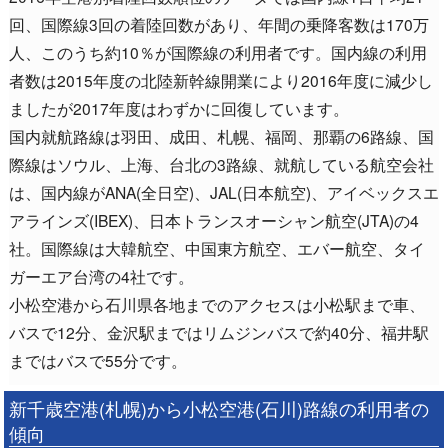
回、国際線3回の着陸回数があり、年間の乗降客数は170万
人、このうち約10％が国際線の利用者です。国内線の利用
者数は2015年度の北陸新幹線開業により2016年度に減少し
ましたが2017年度はわずかに回復しています。
国内就航路線は羽田、成田、札幌、福岡、那覇の6路線、国
際線はソウル、上海、台北の3路線、就航している航空会社
は、国内線がANA(全日空)、JAL(日本航空)、アイベックスエ
アラインズ(IBEX)、日本トランスオーシャン航空(JTA)の4
社。国際線は大韓航空、中国東方航空、エバー航空、タイ
ガーエア台湾の4社です。
小松空港から石川県各地までのアクセスは小松駅まで車、
バスで12分、金沢駅まではリムジンバスで約40分、福井駅
まではバスで55分です。
新千歳空港(札幌)から小松空港(石川)路線の利用者の
傾向