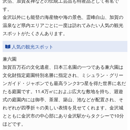
沢箔、加賀友禅などの伝統工芸品も特産品として有名で
す。
金沢以外にも能登の海産物や海の景色、霊峰白山、加賀の
温泉など県内エリアごとに一度は訪れてみたい人気の観光
スポットがたくさんあります。
人気の観光スポット
兼六園
加賀百万石の文化遺産、日本三名園の一つである兼六園は
文化財指定庭園特別名勝に指定され、ミシュラン・グリー
ンガイド・ジャポンでも最高ランク3つ星を得た世界に名だ
たる庭園です。11.4万㎡におよぶ広大な敷地を持ち、迴遊
式の庭園内には御亭、茶屋、築山、池などが配置され、そ
れぞれが四季折々の美しい表情を見せてくれます。金沢城
とともに金沢市の中心部にあり金沢駅からタクシーで10分
ほどです。