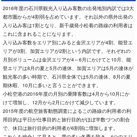
2016年度の石川県観光入り込み客数の出発地別内訳では3大
都市圏からが4割弱を占めています。それ以外の県外出発の
入り込み客は1割となり、新千歳発小松着の路線の利用者は
これに含まれることになります。
入り込み客数をエリア別にみると金沢エリアが4割、能登エ
リアが3割、加賀エリアが2割という内訳です。それぞれの
月別ボリュームは金沢エリアが4～6月にかけてと10月、能
登エリアは8月の夏と5月の連休、加賀エリアは5月の連休が
観光客の多い時期で、石川県全体では5月の連休、8月の夏
期休暇、10月に多いと言うことができます。
小松空港の2016年度の月別の乗降客数は4月から10月にか
けて増加し、12月から2月にかけて減少しています。
2015年度の航空旅客動態調査によるこの路線の利用者の利
用目的は平日が仕事目的と旅行目的がほぼ半数づつの割合
で、休日は旅行目的の利用者が6割弱に増加します。
これらを総合して見ると、雪の多い冬季を除き、4つのエリ