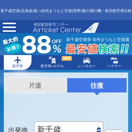
新千歳空港(北海道)発→信州まつもと空港(長野)着の飛行機・格安航空券比較
toggle
navigation
新千歳空港発 信州まつもと空港着
NEW
航空券
航空券+ホテル
レンタカー
ハイヤー
片道
往復
出発地