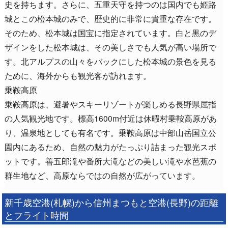
史を持ちます。さらに、五重天守を持つのは国内でも姫路
城とこの松本城のみで、歴史的に非常に貴重な存在です。
そのため、松本城は国宝に指定されています。白と黒のデ
ザインをした松本城は、その美しさでも人気が高い場所で
す。北アルプスの山々をバックにした松本城の景色を見る
ために、海外からも観光客が訪れます。
乗鞍高原
乗鞍高原は、避暑やスキーリゾートが楽しめる長野県屈指
の人気観光地です。標高1600m付近は休暇村乗鞍高原があ
り、温泉地としても有名です。乗鞍高原は中部山岳国立公
園内にあるため、自然の魅力がたっぷり詰まった観光スポ
ットです。善五郎滝や番所大滝などの美しい滝や水芭蕉の
群生地など、高原ならではの自然が広がっています。
新千歳空港(札幌)から信州まつもと空港(長野)の距離
とフライト時間