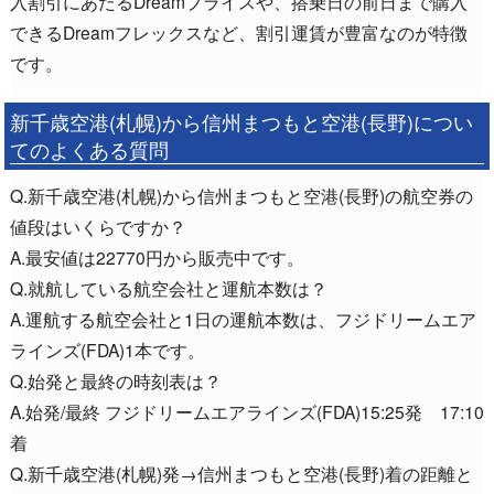
入割引にあたるDreamプライスや、搭乗日の前日まで購入
できるDreamフレックスなど、割引運賃が豊富なのが特徴
です。
新千歳空港(札幌)から信州まつもと空港(長野)につい
てのよくある質問
Q.新千歳空港(札幌)から信州まつもと空港(長野)の航空券の
値段はいくらですか？
A.最安値は22770円から販売中です。
Q.就航している航空会社と運航本数は？
A.運航する航空会社と1日の運航本数は、フジドリームエア
ラインズ(FDA)1本です。
Q.始発と最終の時刻表は？
A.始発/最終 フジドリームエアラインズ(FDA)15:25発 17:10
着
Q.新千歳空港(札幌)発→信州まつもと空港(長野)着の距離と