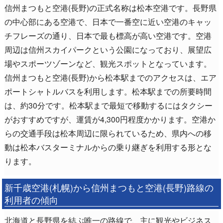
信州まつもと空港(長野)の正式名称は松本空港です。長野県
の中心部にある空港で、日本で一番空に近い空港のキャッ
チフレーズの通り、日本で最も標高が高い空港です。空港
周辺は信州スカイパークという公園になっており、展望広
場やスポーツゾーンなど、観光スポットとなっています。
信州まつもと空港(長野)から松本駅までのアクセスは、エア
ポートシャトルバスを利用します。松本駅までの所要時間
は、約30分です。松本駅まで最短で移動するにはタクシー
がおすすめですが、運賃が4,300円程度かかります。空港か
らの交通手段は松本周辺に限られているため、県内への移
動は松本バスターミナルからの乗り継ぎを利用する形とな
ります。
新千歳空港(札幌)から信州まつもと空港(長野)路線の
利用者の傾向
北海道と長野県を結ぶ唯一の路線で、主に観光やビジネス