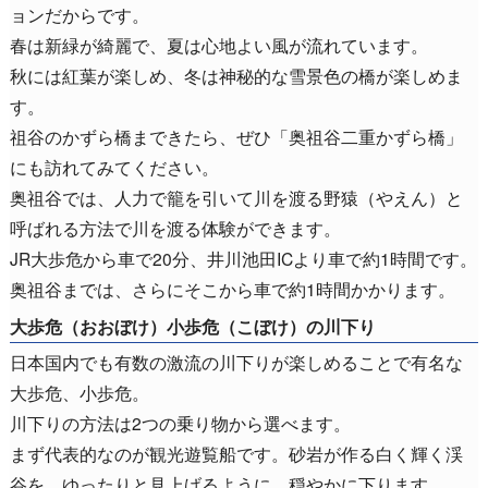
ョンだからです。
春は新緑が綺麗で、夏は心地よい風が流れています。
秋には紅葉が楽しめ、冬は神秘的な雪景色の橋が楽しめま
す。
祖谷のかずら橋まできたら、ぜひ「奥祖谷二重かずら橋」
にも訪れてみてください。
奥祖谷では、人力で籠を引いて川を渡る野猿（やえん）と
呼ばれる方法で川を渡る体験ができます。
JR大歩危から車で20分、井川池田ICより車で約1時間です。
奥祖谷までは、さらにそこから車で約1時間かかります。
大歩危（おおぼけ）小歩危（こぼけ）の川下り
日本国内でも有数の激流の川下りが楽しめることで有名な
大歩危、小歩危。
川下りの方法は2つの乗り物から選べます。
まず代表的なのが観光遊覧船です。砂岩が作る白く輝く渓
谷を、ゆったりと見上げるように、穏やかに下ります。