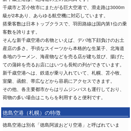
千歳市と苫小牧市にまたがる巨大空港で、滑走路は3000m
級が2本あり、あらゆる航空機に対応しています。
搭乗客数は日本トップクラスで、羽田路線は国内第1位の乗
客数を誇ります。
そんな新千歳空港の名物といえば、デパ地下顔負けのお土
産店の多さ。手頃なスイーツから本格的な生菓子、北海道
各地のラーメン、海産物などを売る店が建ち並び、揚げた
ての蒲鉾を売るお店にはいつも長蛇の列ができています。
新千歳空港へは、鉄道が乗り入れていて、札幌、苫小牧、
室蘭、函館、帯広などから容易にアクセスできます。
その他、各主要都市からはリムジンバスも運行しており、
荷物の多い場合はこちらを利用すると便利です。
徳島空港（札幌）の特徴
徳島空港は別名「徳島阿波おどり空港」と呼ばれていま