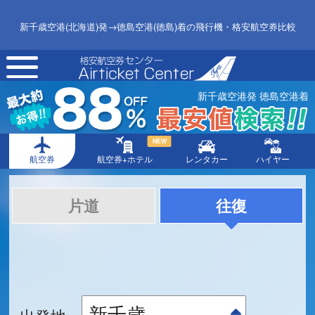
新千歳空港(北海道)発→徳島空港(徳島)着の飛行機・格安航空券比較
toggle
navigation
新千歳空港発 徳島空港着
NEW
航空券
航空券+ホテル
レンタカー
ハイヤー
片道
往復
出発地