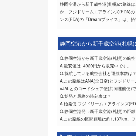
静岡空港から新千歳空港(札幌)の路線は、
か、フジドリームエアラインズ(FDA)
ンズ(FDA)の「Dreamプライス」
静岡空港から新千歳空港(札幌
Q.静岡空港から新千歳空港(札幌)の航
A.最安値は14920円から販売中です。
Q.就航している航空会社と運航本数は
A.この路線はANA(全日空)とフジドリ
※JALとのコードシェア便(共同運航便
Q.始発と最終の時刻表は？
A.始発便 フジドリームエアラインズ(FDA)1
Q.静岡空港発→新千歳空港(札幌)の距
A.この路線の区間距離は約1,137km