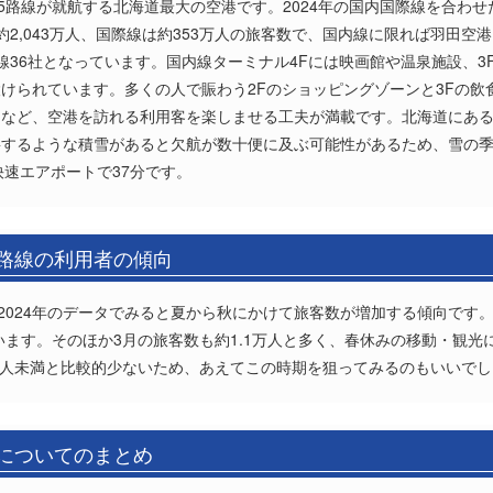
5路線が就航する北海道最大の空港です。2024年の国内国際線を合わせた
2,043万人、国際線は約353万人の旅客数で、国内線に限れば羽田
線36社となっています。国内線ターミナル4Fには映画館や温泉施設、3
けられています。多くの人で賑わう2Fのショッピングゾーンと3Fの飲
るなど、空港を訪れる利用客を楽しませる工夫が満載です。北海道にあ
要するような積雪があると欠航が数十便に及ぶ可能性があるため、雪の
快速エアポートで37分です。
)路線の利用者の傾向
2024年のデータでみると夏から秋にかけて旅客数が増加する傾向です。
ています。そのほか3月の旅客数も約1.1万人と多く、春休みの移動・観
000人未満と比較的少ないため、あえてこの時期を狙ってみるのもいいで
)についてのまとめ