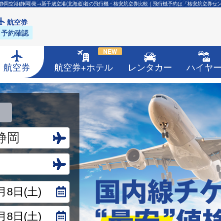
静岡空港(静岡)発→新千歳空港(北海道)着の飛行機・格安航空券比較｜飛行機予約は「格安航空券セ
航空券
予約確認
NEW
航空券
航空券+ホテル
レンタカー
ハイヤ