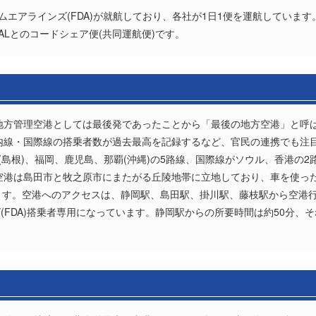
ームエアラインズ(FDA)が就航しており、各社が1日1便を運航しています
JALとのコードシェア便(共同運航便)です。
、地方管理空港としては最後発であったことから「最後の地方空港」と呼
国内線・国際線の搭乗者数が過去最高を記録するなど、官民の連携でも注
(島根)、福岡、鹿児島、那覇(沖縄)の5路線、国際線がソウル、香港の2
岡空港は島田市と牧之原市にまたがる丘陵地帯に立地しており、車を使っ
ます。空港へのアクセスは、静岡駅、島田駅、掛川駅、藤枝駅から空港
FDA)搭乗者専用になっています。静岡駅からの所要時間は約50分、そ