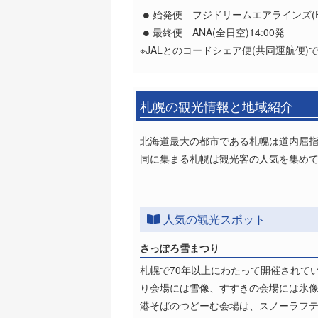
始発便 フジドリームエアラインズ(FDA
最終便 ANA(全日空)14:00発
※JALとのコードシェア便(共同運航便
札幌の観光情報と地域紹介
北海道最大の都市である札幌は道内屈
同に集まる札幌は観光客の人気を集め
人気の観光スポット
さっぽろ雪まつり
札幌で70年以上にわたって開催されて
り会場には雪像、すすきの会場には氷
港そばのつどーむ会場は、スノーラフ