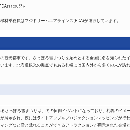
)11:30発※
)で機材乗務員はフジドリームエアラインズ(FDA)が運行しています。
指の観光都市です。さっぽろ雪まつりを始めとする全国に名を知られた
ています。北海道観光の拠点でもある札幌には国内外から多くの人が訪
いるさっぽろ雪まつりは、冬の恒例イベントになっており、札幌のイメ
像が展示され、夜にはライトアップやプロジェクションマッピングが行
ティングなど雪と戯れることができるアトラクションが用意された会場