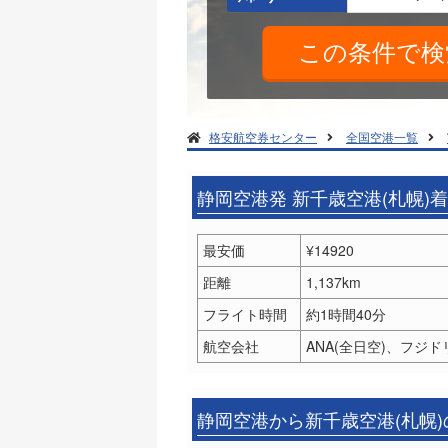
格安航空券センター
全国空港一覧
静岡空港発 新千歳空港(札幌)
最安価
¥14920
距離
1,137km
フライト時間
約1時間40分
航空会社
ANA(全日空)、フジド
静岡空港から新千歳空港(札幌