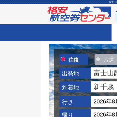
富士山
往復
片道
出発地
到着地
行き
帰り