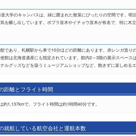
海道大学のキャンパスは、緑に囲まれた散策にぴったりの空間です。明
囲気を醸し出しています。ポプラ並木やイチョウ並木が有名で、特に木
館であり、札幌駅から車で10分ほどの距離にあります。赤レンガ造り
使館は北海道遺産にも指定されています。館内2～3階の展示スペース
ジナルグッズなどを扱うミュージアムショップなど、飽きずに楽しめる
)の距離とフライト時間
約1,137kmで、フライト時間は約1時間40分です。
)の就航している航空会社と運航本数