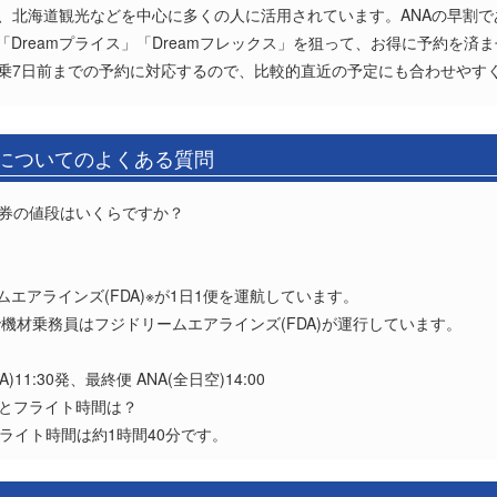
北海道観光などを中心に多くの人に活用されています。ANAの早割である「A
の「Dreamプライス」「Dreamフレックス」を狙って、お得に予約を
は、搭乗7日前までの予約に対応するので、比較的直近の予定にも合わせやす
)についてのよくある質問
空券の値段はいくらですか？
？
ームエアラインズ(FDA)※が1日1便を運航しています。
)で機材乗務員はフジドリームエアラインズ(FDA)が運行しています。
1:30発、最終便 ANA(全日空)14:00
離とフライト時間は？
、フライト時間は約1時間40分です。