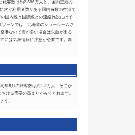
旅客数は約2,396万人と、国内空港の
空港に次ぐ利用者数がある国内有数の空港で
Fの国内線と国際線との連絡施設には子
食ゾーンでは、北海道のショールームさ
る空港なので雪が多い場合は欠航が出る
季節には気象情報に注意が必要です。新
同年8月の旅客数は約1.2万人、そこか
光における需要の高まりがみてとれます。
しょう。