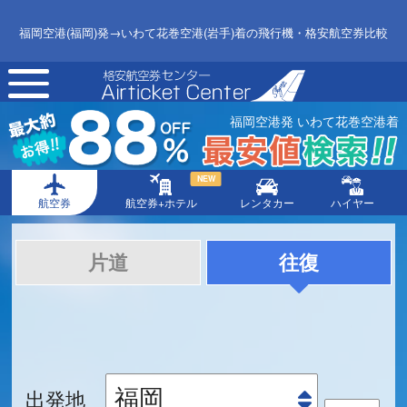
福岡空港(福岡)発→いわて花巻空港(岩手)着の飛行機・格安航空券比較
toggle
navigation
福岡空港発 いわて花巻空港着
NEW
航空券
航空券+ホテル
レンタカー
ハイヤー
片道
往復
出発地