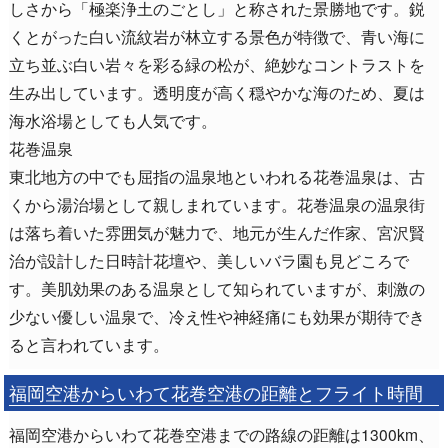
しさから「極楽浄土のごとし」と称された景勝地です。鋭
くとがった白い流紋岩が林立する景色が特徴で、青い海に
立ち並ぶ白い岩々を彩る緑の松が、絶妙なコントラストを
生み出しています。透明度が高く穏やかな海のため、夏は
海水浴場としても人気です。
花巻温泉
東北地方の中でも屈指の温泉地といわれる花巻温泉は、古
くから湯治場として親しまれています。花巻温泉の温泉街
は落ち着いた雰囲気が魅力で、地元が生んだ作家、宮沢賢
治が設計した日時計花壇や、美しいバラ園も見どころで
す。美肌効果のある温泉として知られていますが、刺激の
少ない優しい温泉で、冷え性や神経痛にも効果が期待でき
ると言われています。
福岡空港からいわて花巻空港の距離とフライト時間
福岡空港からいわて花巻空港までの路線の距離は1300km、