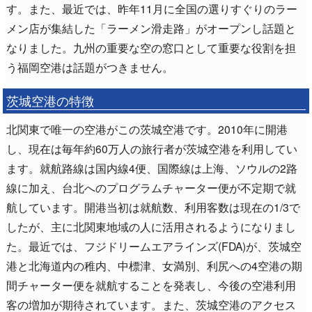
す。また、最近では、昨年11月に全国の選りすぐりのラー
メン店が集結した「ラーメン滑走路」がオープンし話題と
なりました。九州の重要な空の窓口として重要な役割を担
う福岡空港は話題がつきません。
茨城空港の特徴
北関東で唯一の空港がこの茨城空港です。2010年に開港
し、現在は毎年約60万人の旅行者が茨城空港を利用してい
ます。就航路線は国内線4便、国際線は上海、ソウルの2路
線に加え、台北へのプログラムチャーター便が不定期で就
航しています。開港当初は就航数、利用客数は現在の1/3で
したが、主に北関東地域の人に活用されるようになりまし
た。最近では、フジドリームエアラインズ(FDA)が、茨城空
港と北海道内の稚内、中標津、女満別、利尻への4空港の期
間チャーター便を就航することを発表し、今後の空港利用
客の増加が期待されています。また、茨城空港のアクセス