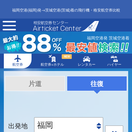
福岡空港(福岡)発→茨城空港(茨城)着の飛行機・格安航空券比較
toggle
navigation
福岡空港発 茨城空港着
NEW
航空券
航空券+ホテル
レンタカー
ハイヤー
片道
往復
出発地