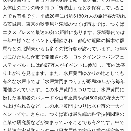
女体山の二つの峰を持つ「筑波山」などを保有しているこ
とでも有名です。平成28年には約6180万人の旅行客が訪れ
る茨城県。東京の秋葉原と茨城のつくば市までは、つくば
エクスプレスで最速20分の距離にあります。茨城県内では
一年中様々なイベントが開催され、都心や近隣の栃木や群
馬などの北関東からも多くの旅行客が訪れています。毎年8
月にひたちなか市で開催される「ロックインジャパンフェ
スティバル」には約27万人がイベントに参加し、市内は盛
り上がりを見せます。また、水戸黄門ゆかりの地としても
有名な水戸市では「水戸黄門まつり」が昭和38年から毎年
開催されています。この水戸黄門まつりでは、水戸黄門に
扮した参加者のパレードや山車巡業や約4500発の花火が打
ち上げられるなど、この水戸黄門まつりは水戸市の一大イ
ベントです。さらに、つくば市は最先端の科学技術関連の
企業や研究所などが集まっていることでも有名です。中で
も筑波宇宙科学センターは日本屈指の宇宙科学の研究所で