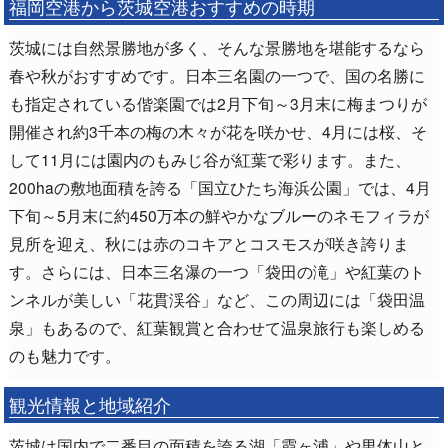
福岡空港から茨城空港おすすめの時期
茨城には自然景勝地が多く、そんな景勝地を堪能するなら
春や秋がおすすめです。日本三名園の一つで、国の名勝に
も指定されている偕楽園では2月下旬～3月末に梅まつりが
開催され約3千本の梅の木々が花を咲かせ、4月には桜、そ
して11月には園内のもみじ谷が紅葉で彩ります。また、
200haの敷地面積を誇る「国立ひたち海浜公園」では、4月
下旬～5月末に約450万本の鮮やかなブルーのネモフィラが
見所を迎え、秋には赤のコキアとコスモスが咲き誇りま
す。さらには、日本三名瀑の一つ「袋田の滝」や紅葉のト
ンネルが美しい「花貫渓谷」など、この周辺には「袋田温
泉」もあるので、紅葉観賞と合わせて温泉旅行も楽しめる
のも魅力です。
観光情報と地域紹介
茨城は国内で二番目の面積を誇る湖「霞ヶ浦」や男体山と