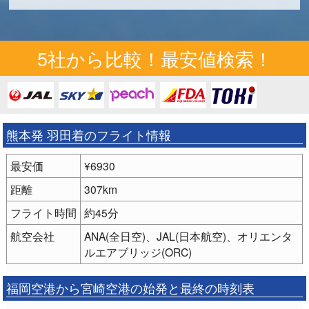
5社から比較！最安値検索！
熊本発 羽田着のフライト情報
最安価
¥6930
距離
307km
フライト時間
約45分
航空会社
ANA(全日空)、JAL(日本航空)、オリエンタ
ルエアブリッジ(ORC)
福岡空港から宮崎空港の始発と最終の時刻表