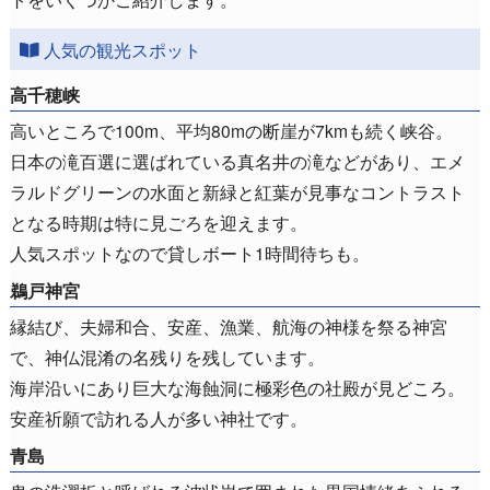
人気の観光スポット
高千穂峡
高いところで100m、平均80mの断崖が7kmも続く峡谷。
日本の滝百選に選ばれている真名井の滝などがあり、エメ
ラルドグリーンの水面と新緑と紅葉が見事なコントラスト
となる時期は特に見ごろを迎えます。
人気スポットなので貸しボート1時間待ちも。
鵜戸神宮
縁結び、夫婦和合、安産、漁業、航海の神様を祭る神宮
で、神仏混淆の名残りを残しています。
海岸沿いにあり巨大な海蝕洞に極彩色の社殿が見どころ。
安産祈願で訪れる人が多い神社です。
青島