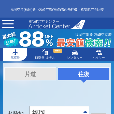
福岡空港(福岡)発→宮崎空港(宮崎)着の飛行機・格安航空券比較
toggle
navigation
福岡空港発 宮崎空港着
NEW
航空券
航空券+ホテル
レンタカー
ハイヤー
片道
往復
出発地