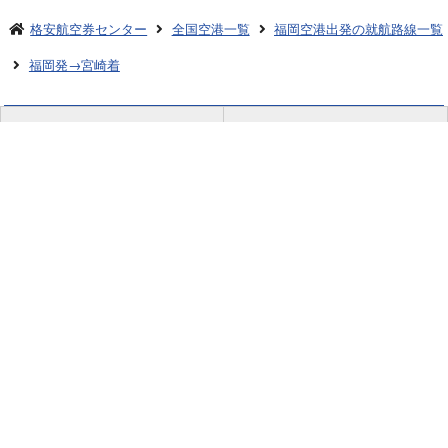
格安航空券センター
全国空港一覧
福岡空港出発の就航路線一覧
福岡発→宮崎着
お申し込みのご案内
アクセスガイド
ご利用案内
キャンセルについて
会社概要
採用情報
プライバシーポリシー
ご利用の流れ
特定商取引表示
旅行業約款
格安航空券センターコラム
お問い合わせ
サイトマップ