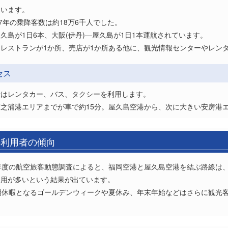
ています。
7年の乗降客数は約18万6千人でした。
島が1日6本、大阪(伊丹)―屋久島が1日1本運航されています。
レストランが1か所、売店が1か所ある他に、観光情報センターやレン
セス
段はレンタカー、バス、タクシーを利用します。
之浦港エリアまでが車で約15分。屋久島空港から、次に大きい安房港エ
の利用者の傾向
年度の航空旅客動態調査によると、福岡空港と屋久島空港を結ぶ路線は
利用が多いという結果が出ています。
期休暇となるゴールデンウィークや夏休み、年末年始などはさらに観光