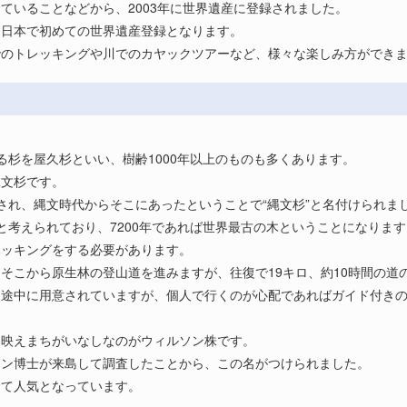
ていることなどから、2003年に世界遺産に登録されました。
に日本で初めての世界遺産登録となります。
でのトレッキングや川でのカヤックツアーなど、様々な楽しみ方ができ
る杉を屋久杉といい、樹齢1000年以上のものも多くあります。
縄文杉です。
定され、縄文時代からそこにあったということで“縄文杉”と名付けられま
ものと考えられており、7200年であれば世界最古の木ということになりま
レッキングをする必要があります。
そこから原生林の登山道を進みますが、往復で19キロ、約10時間の道
も途中に用意されていますが、個人で行くのが心配であればガイド付き
タ映えまちがいなしなのがウィルソン株です。
ソン博士が来島して調査したことから、この名がつけられました。
って人気となっています。