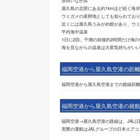
永田いなか浜
屋久島の北部にある約1kmほど続く海
ウミガメの産卵地としても知られており
近くには屋久島うみがめ館があり、ウ
平内海中温泉
1日に2回、干潮の前後約2時間だけ海
海を見ながらの温泉は大変気持ちがい
福岡空港から屋久島空港の距
福岡空港から屋久島空港までの路線距離は
福岡空港から屋久島空港の就
福岡空港→屋久島空港の路線は、JAL(
実際の運航はJALグループの日本エアコ