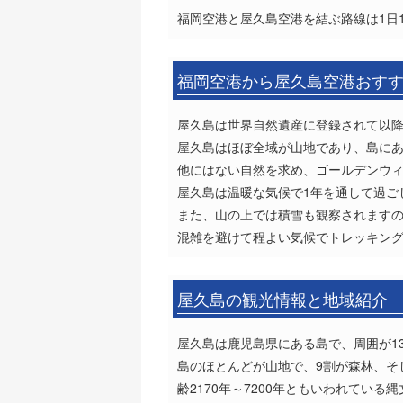
福岡空港と屋久島空港を結ぶ路線は1日1本
福岡空港から屋久島空港おす
屋久島は世界自然遺産に登録されて以
屋久島はほぼ全域が山地であり、島にある
他にはない自然を求め、ゴールデンウ
屋久島は温暖な気候で1年を通して過ご
また、山の上では積雪も観察されます
混雑を避けて程よい気候でトレッキン
屋久島の観光情報と地域紹介
屋久島は鹿児島県にある島で、周囲が130
島のほとんどが山地で、9割が森林、そ
齢2170年～7200年ともいわれてい