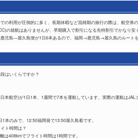
的での利用が圧倒的に多く、長期休暇など混雑期の旅行の際は、航空券
LCC)の就航はありませんが、早期購入で割引になる先特割引でかなり安
鹿児島―屋久島便が1日6本あるので、福岡→鹿児島→屋久島のルート
値段はいくらですか？
？
(日本航空)が1日1本、1週間で7本を運航しています。実際の運航はJAL
1本のみで、12:50福岡発で13:50屋久島着です。
ライト時間は？
離は408kmでフライト時間は1時間です。