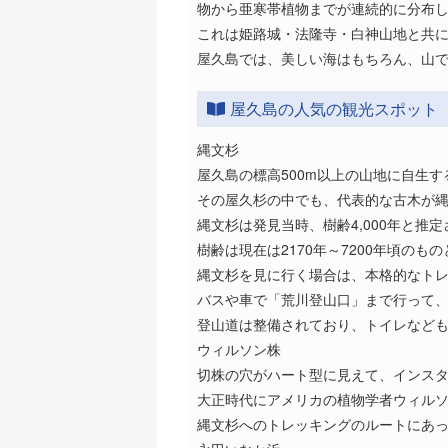
物から亜寒帯植物までが連続的に分布し
これは姫路城・法隆寺・白神山地と共
屋久島では、美しい海はもちろん、山
屋久島の人気の観光スポット
縄文杉
屋久島の標高500m以上の山地に自生す
その屋久杉の中でも、代表的な古木が
縄文杉は発見当時、樹齢4,000年と推
樹齢は現在は2170年～7200年頃の
縄文杉を見に行く場合は、本格的なト
バスや車で「荒川登山口」まで行って、
登山道は整備されており、トイレなど
ウィルソン株
切株の穴がハート型に見えて、インス
大正時代にアメリカの植物学者ウィル
縄文杉へのトレッキングのルートにあ