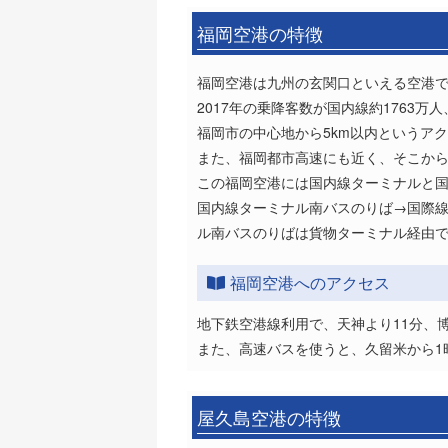
福岡空港の特徴
福岡空港は九州の玄関口といえる空港
2017年の乗降客数が国内線約1763万
福岡市の中心地から5km以内というア
また、福岡都市高速にも近く、そこか
この福岡空港には国内線ターミナルと
国内線ターミナル南バスのりば→国際線
ル南バスのりばは貨物ターミナル経由で
福岡空港へのアクセス
地下鉄空港線利用で、天神より11分、
また、高速バスを使うと、久留米から1
屋久島空港の特徴