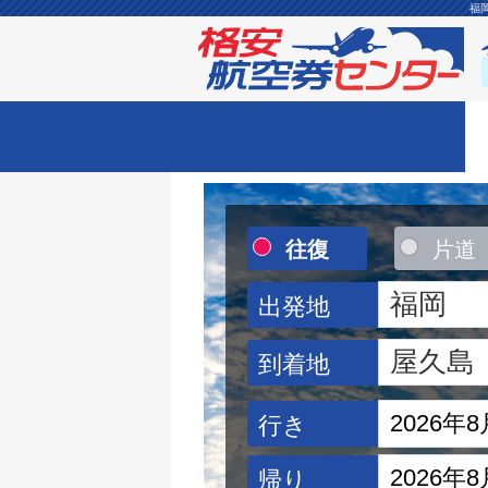
福
往復
片道
出発地
到着地
行き
帰り