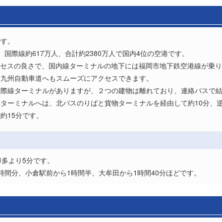
です。
人、国際線約617万人、合計約2380万人で国内4位の空港です。
クセスの良さで、国内線ターミナルの地下には福岡市地下鉄空港線が乗
ら九州自動車道へもスムーズにアクセスできます。
国際線ターミナルがありますが、２つの建物は離れており、連絡バスで
ターミナルへは、北バスのりばと貨物ターミナルを経由して約10分、
約15分です。
博多より5分です。
時間分、小倉駅前から1時間半、大牟田から1時間40分ほどです。