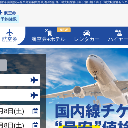
岡空港(福岡)発→屋久島空港(鹿児島)着の飛行機・格安航空券比較｜飛行機予約は「格安航空券センタ
航空券
予約確認
NEW
航空券
航空券+ホテル
レンタカー
ハイヤ