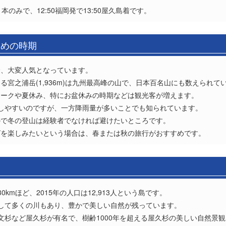
のみで、12:50福岡発で13:50屋久島着です。
すめの時期
降、大変人気となっています。
宮之浦岳(1,936m)は九州最高峰の山で、日本百名山にも数えられて
ィークや夏休み、特にお盆休みの時期などは観光客が増えます。
しやすいのですが、一方降雨量が多いことでも知られています。
ので冬の登山は経験者でなければ避けたいところです。
グを楽しみたいという場合は、春または秋の旅行がおすすめです。
kmほど、2015年の人口は12,913人という島です。
して多くの川もあり、豊かで美しい自然が残っています。
る縄文杉など屋久杉が有名で、樹齢1000年を超える屋久杉の美しい自然