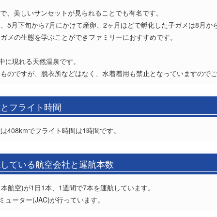
岸で、美しいサンセットが見られることでも有名です。
、5月下旬から7月にかけて産卵、2ヶ月ほどで孵化した子ガメは8月か
ミガメの生態を学ぶことができファミリーにおすすめです。
の中に現れる天然温泉です。
いものですが、脱衣所などはなく、水着着用も禁止となっていますので
離とフライト時間
408kmでフライト時間は1時間です。
航している航空会社と運航本数
日本航空)が1日1本、1週間で7本を運航しています。
ミューター(JAC)が行っています。