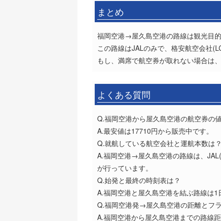
まとめ
福岡空港→屋久島空港の路線は観光目
この路線はJALのみで、格安航空会社(
もし、満席で航空券が取れない場合は、
よくある質問
Q.福岡空港から屋久島空港の航空券の
A.最安値は17710円から販売中です。
Q.就航している航空会社と運航本数は
A.福岡空港→屋久島空港の路線は、JAL
が行っています。
Q.始発と最終の時刻表は？
A.福岡空港と屋久島空港を結ぶ路線は1日
Q.福岡空港発→屋久島空港の距離とフ
A.福岡空港から屋久島空港までの路線距