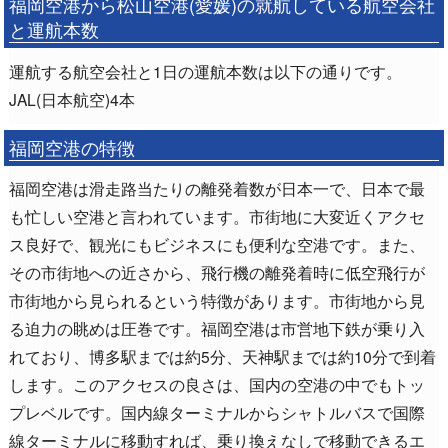
福岡空港から松山空港(愛媛)の就航している航空会社
と運航本数
運航する航空会社と1日の運航本数は以下の通りです。
JAL(日本航空)4本
福岡空港の特徴
福岡空港は滑走路当たりの離発着数が日本一で、日本で最
も忙しい空港と言われています。市街地に大変近くアクセ
ス良好で、観光にもビジネスにも便利な空港です。また、
その市街地への近さから、飛行機の離発着時に低空飛行が
市街地から見られるという特徴があります。市街地から見
る迫力の眺めは圧巻です。福岡空港は市営地下鉄が乗り入
れており、博多駅までは約5分、天神駅までは約10分で到着
します。このアクセスの良さは、国内の空港の中でもトッ
プレベルです。国内線ターミナルからシャトルバスで国際
線ターミナルに移動すれば、乗り換えなしで移動できるエ