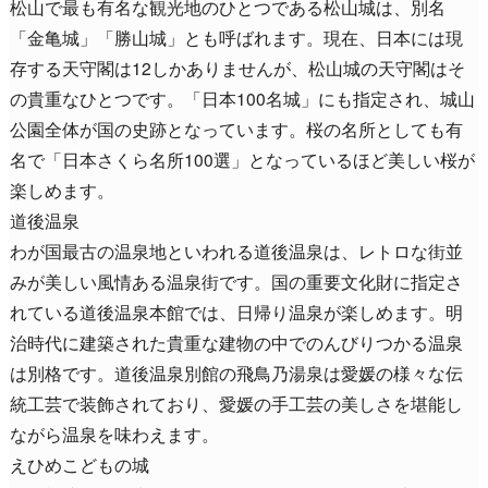
松山で最も有名な観光地のひとつである松山城は、別名
「金亀城」「勝山城」とも呼ばれます。現在、日本には現
存する天守閣は12しかありませんが、松山城の天守閣はそ
の貴重なひとつです。「日本100名城」にも指定され、城山
公園全体が国の史跡となっています。桜の名所としても有
名で「日本さくら名所100選」となっているほど美しい桜が
楽しめます。
道後温泉
わが国最古の温泉地といわれる道後温泉は、レトロな街並
みが美しい風情ある温泉街です。国の重要文化財に指定さ
れている道後温泉本館では、日帰り温泉が楽しめます。明
治時代に建築された貴重な建物の中でのんびりつかる温泉
は別格です。道後温泉別館の飛鳥乃湯泉は愛媛の様々な伝
統工芸で装飾されており、愛媛の手工芸の美しさを堪能し
ながら温泉を味わえます。
えひめこどもの城