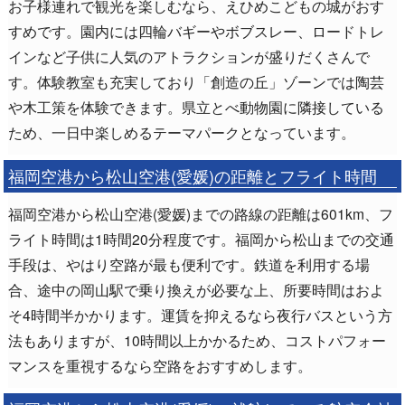
お子様連れで観光を楽しむなら、えひめこどもの城がおす
すめです。園内には四輪バギーやボブスレー、ロードトレ
インなど子供に人気のアトラクションが盛りだくさんで
す。体験教室も充実しており「創造の丘」ゾーンでは陶芸
や木工策を体験できます。県立とべ動物園に隣接している
ため、一日中楽しめるテーマパークとなっています。
福岡空港から松山空港(愛媛)の距離とフライト時間
福岡空港から松山空港(愛媛)までの路線の距離は601km、フ
ライト時間は1時間20分程度です。福岡から松山までの交通
手段は、やはり空路が最も便利です。鉄道を利用する場
合、途中の岡山駅で乗り換えが必要な上、所要時間はおよ
そ4時間半かかります。運賃を抑えるなら夜行バスという方
法もありますが、10時間以上かかるため、コストパフォー
マンスを重視するなら空路をおすすめします。