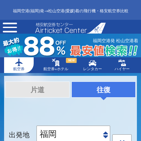
福岡空港(福岡)発→松山空港(愛媛)着の飛行機・格安航空券比較
toggle
navigation
福岡空港発 松山空港着
NEW
航空券
航空券+ホテル
レンタカー
ハイヤー
片道
往復
出発地