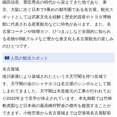
織田信長、豊臣秀吉の時代から栄えてきた地であり、東
京、大阪に次ぐ日本で3番めの都市圏である名古屋。観光ス
ポットとしては武家文化を紐解く歴史的資産やトヨタ博物
館に代表される産業観光などに特色があります。また、名
古屋コーチンや味噌カツ、ひつまぶしなど全国的に知られ
る名物やB級グルメなど豊かな食文化も名古屋観光の楽しみ
のひとつです。
人気の観光スポット
名古屋城
徳川家康により築城されたという大天守閣を持つ名城で
す。天守閣の金のシャチホコは名古屋のシンボルとして親
しまれてきました。天守閣は木造復元の工事が行われてお
り2022年まで見学が休止されています。本丸御殿では竹林
豹虎図など日本画の最高峰狩野派の傑作を鑑賞することが
できます。小牧空港から名古屋城までは空港発名古屋駅前