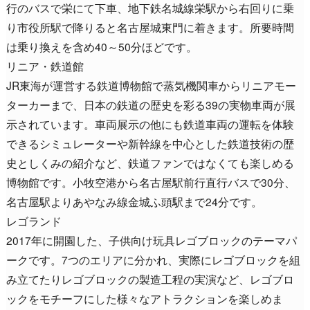
行のバスで栄にて下車、地下鉄名城線栄駅から右回りに乗
り市役所駅で降りると名古屋城東門に着きます。所要時間
は乗り換えを含め40～50分ほどです。
リニア・鉄道館
JR東海が運営する鉄道博物館で蒸気機関車からリニアモー
ターカーまで、日本の鉄道の歴史を彩る39の実物車両が展
示されています。車両展示の他にも鉄道車両の運転を体験
できるシミュレーターや新幹線を中心とした鉄道技術の歴
史としくみの紹介など、鉄道ファンではなくても楽しめる
博物館です。小牧空港から名古屋駅前行直行バスで30分、
名古屋駅よりあやなみ線金城ふ頭駅まで24分です。
レゴランド
2017年に開園した、子供向け玩具レゴブロックのテーマパ
ークです。7つのエリアに分かれ、実際にレゴブロックを組
み立てたりレゴブロックの製造工程の実演など、レゴブロ
ックをモチーフにした様々なアトラクションを楽しめま