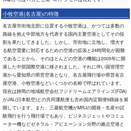
小牧空港(名古屋)の特徴
名古屋市街地北部に位置する小牧空港は、かつては多数の
路線を抱え中部地方を代表する国内主要空港としてその役
割を果たしてきました。しかし、市街地に立地し、増大す
る航空需要に対応するための空港の拡張と24時間化が困難
であることから、そのほとんどの空港の機能は2005年に開
港した中部国際空港に移されました。それに伴い国管理空
港から愛知県の県営空港となり、名古屋飛行場や県営名古
屋空港、小牧空港などいくつかの名称で呼ばれています。
現在は静岡の地域航空会社フジドリームエアラインズ(FDA)
がJAL(日本航空)との共同運航便も含め国内定期便9路線を展
開しています。また、三菱航空機がMRJの開発・生産や試
験飛行を行う飛行場でもあり、ビジネスジェットやコミュ
ーター機などゼネラル・アビエーション分野の拠点空港と