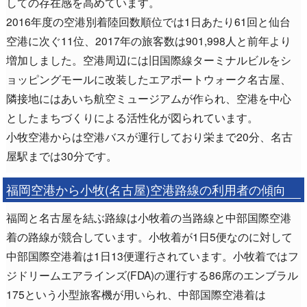
しての存在感を高めています。
2016年度の空港別着陸回数順位では1日あたり61回と仙台
空港に次ぐ11位、2017年の旅客数は901,998人と前年より
増加しました。空港周辺には旧国際線ターミナルビルをシ
ョッピングモールに改装したエアポートウォーク名古屋、
隣接地にはあいち航空ミュージアムが作られ、空港を中心
としたまちづくりによる活性化が図られています。
小牧空港からは空港バスが運行しており栄まで20分、名古
屋駅までは30分です。
福岡空港から小牧(名古屋)空港路線の利用者の傾向
福岡と名古屋を結ぶ路線は小牧着の当路線と中部国際空港
着の路線が競合しています。小牧着が1日5便なのに対して
中部国際空港着は1日13便運行されています。小牧着ではフ
ジドリームエアラインズ(FDA)の運行する86席のエンブラル
175という小型旅客機が用いられ、中部国際空港着は