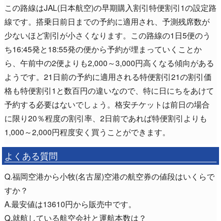
この路線はJAL(日本航空)の早期購入割引特便割引1の設定路
線です。搭乗日前日までの予約に適用され、予測残席数が
少ないほど割引が小さくなります。この路線の1日5便のう
ち16:45発と18:55発の便から予約が埋まっていくことか
ら、午前中の2便よりも2,000～3,000円高くなる傾向がある
ようです。21日前の予約に適用される特便割引21の割引価
格も特便割引1と数百円の違いなので、特に日にちをあけて
予約する必要はないでしょう。格安チケットは前日の場合
に限り20％程度の割引率、2日前であれば特便割引よりも
1,000～2,000円程度安く買うことができます。
よくある質問
Q.福岡空港から小牧(名古屋)空港の航空券の値段はいくらで
すか？
A.最安値は13610円から販売中です。
Q.就航している航空会社と運航本数は？