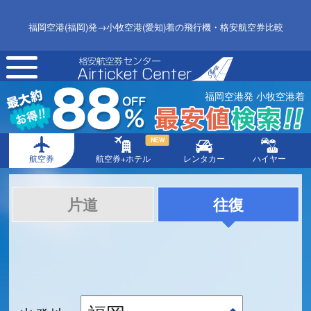
福岡空港(福岡)発→小牧空港(愛知)着の飛行機・格安航空券比較
toggle
navigation
福岡空港発 小牧空港着
NEW
航空券
航空券+ホテル
レンタカー
ハイヤー
片道
往復