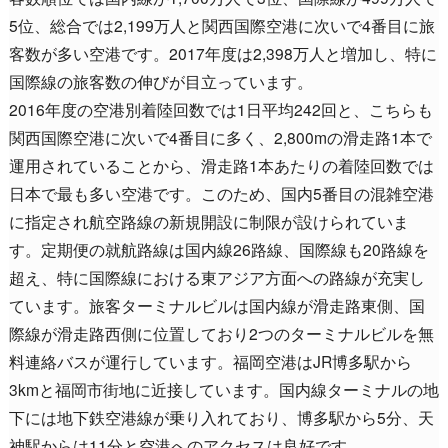
5位、総合では2,199万人と関西国際空港に次いで4番目に旅
客数が多い空港です。2017年度は2,398万人と増加し、特に
国際線の旅客数の伸びが目立っています。
2016年度の空港別着陸回数では1日平均242回と、こちらも
関西国際空港に次いで4番目に多く、2,800mの滑走路1本で
運用されていることから、滑走路1本あたりの着陸回数では
日本で最も多い空港です。このため、国内5番目の混雑空港
に指定され航空路線の新規開設に制限が設けられていま
す。定期便の就航路線は国内線26路線、国際線も20路線を
超え、特に国際線における東アジア方面への路線が充実し
ています。旅客ターミナルビルは国内線が滑走路東側、国
際線が滑走路西側に位置しており2つのターミナルビルを無
料連絡バスが運行しています。福岡空港はJR博多駅から
3kmと福岡市街地に近接しています。国内線ターミナルの地
下には地下鉄空港線が乗り入れており、博多駅から5分、天
神駅からは11分と空港へのアクセスは良好です。