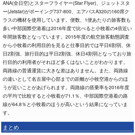
ANA(全日空)とスターフライヤー(Star Flyer)、ジェットスタ
ー(Jetstar)がボーイング737-800、エアバスA320の160席ク
ラスの機材を使用しています。便数、1便あたりの旅客数も
多い中部国際空港着は2016年度で比べると小牧着の4倍近い
年間旅客数となっています。2015年度の航空旅客動態調査
から小牧着の利用目的を見ると仕事目的では平日6割弱、休
日2割強、旅行目的は平日2割強、休日4割弱となっており旅
行目的の利用者がそれほど多くはないことがわかります。
両路線の普通運賃に大きな差はありません。また、両路線
の違いとして名古屋中心部までの距離が小牧空港からのほ
うが近いことがあげられます。両路線の搭乗率を2016年度
の平均で比較すると小牧着が71.1％、中部国際空港着の路
線が64.8％と小牧着のほうが高いという結果になっていま
す。
まとめ