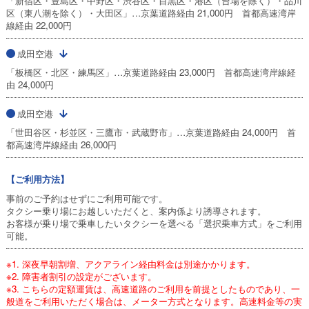
「新宿区・豊島区・中野区・渋谷区・目黒区・港区（台場を除く）・品川
区（東八潮を除く）・大田区」…京葉道路経由 21,000円 首都高速湾岸
線経由 22,000円
成田空港
「板橋区・北区・練馬区」…京葉道路経由 23,000円 首都高速湾岸線経
由 24,000円
成田空港
「世田谷区・杉並区・三鷹市・武蔵野市」…京葉道路経由 24,000円 首
都高速湾岸線経由 26,000円
【ご利用方法】
事前のご予約はせずにご利用可能です。
タクシー乗り場にお越しいただくと、案内係より誘導されます。
お客様が乗り場で乗車したいタクシーを選べる「選択乗車方式」をご利用
可能。
※1. 深夜早朝割増、アクアライン経由料金は別途かかります。
※2. 障害者割引の設定がございます。
※3. こちらの定額運賃は、高速道路のご利用を前提としたものであり、一
般道をご利用いただく場合は、メーター方式となります。高速料金等の実