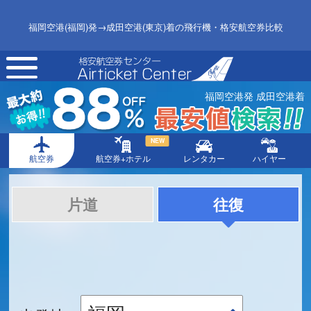
福岡空港(福岡)発→成田空港(東京)着の飛行機・格安航空券比較
toggle
navigation
福岡空港発 成田空港着
NEW
航空券
航空券+ホテル
レンタカー
ハイヤー
片道
往復