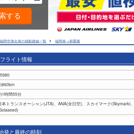
福岡空港出発の就航路線一覧
福岡発→那覇着
のフライト情報
5980
約860km
約1時間55分
日本トランスオーシャン(JTA)、ANA(全日空)、スカイマーク(Skymark)
Solaseed)
の始発と最終の時刻