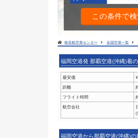
格安航空券センター
全国空港一覧
福岡空港発 那覇空港(沖縄)着
最安価
¥
距離
フライト時間
航空会社
(
福岡空港から那覇空港(沖縄)