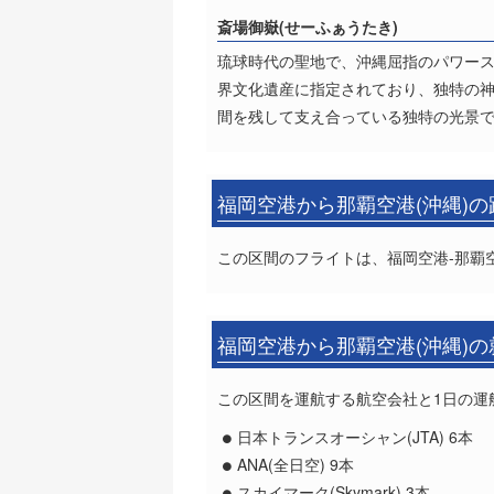
斎場御嶽(せーふぁうたき)
琉球時代の聖地で、沖縄屈指のパワー
界文化遺産に指定されており、独特の神
間を残して支え合っている独特の光景
福岡空港から那覇空港(沖縄)
この区間のフライトは、福岡空港-那覇空
福岡空港から那覇空港(沖縄)
この区間を運航する航空会社と1日の運
日本トランスオーシャン(JTA) 6本
ANA(全日空) 9本
スカイマーク(Skymark) 3本