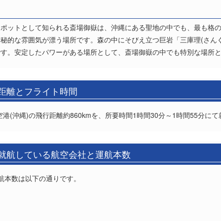
スポットとして知られる斎場御嶽は、沖縄にある聖地の中でも、最も格
秘的な雰囲気が漂う場所です。森の中にそびえ立つ巨岩「三庫理(さんぐ
です。安定したパワーがある場所として、斎場御嶽の中でも特別な場所
の距離とフライト時間
港(沖縄)の飛行距離約860kmを、所要時間1時間30分～1時間55分に
の就航している航空会社と運航本数
航本数は以下の通りです。