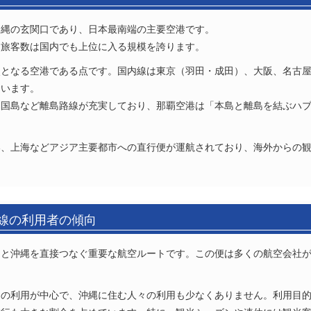
沖縄の玄関口であり、日本最南端の主要空港です。
間旅客数は国内でも上位に入る規模を誇ります。
点となる空港である点です。国内線は東京（羽田・成田）、大阪、名古
ています。
那国島など離島路線が充実しており、那覇空港は「本島と離島を結ぶハ
港、上海などアジア主要都市への直行便が運航されており、海外からの
路線の利用者の傾向
州と沖縄を直接つなぐ重要な航空ルートです。この便は多くの航空会社
々の利用が中心で、沖縄に住む人々の利用も少なくありません。利用目