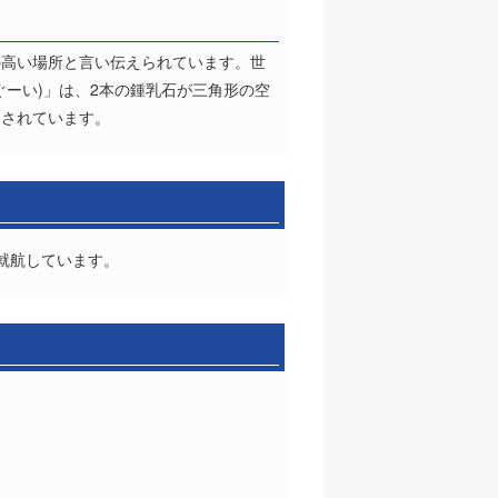
の高い場所と言い伝えられています。世
ーい)」は、2本の鍾乳石が三角形の空
とされています。
て就航しています。