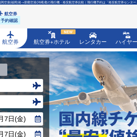
福岡空港(福岡)発→那覇空港(沖縄)着の飛行機・格安航空券比較｜飛行機予約は「格安航空券センター
航空券
予約確認
NEW
航空券
航空券+ホテル
レンタカー
ハイヤ