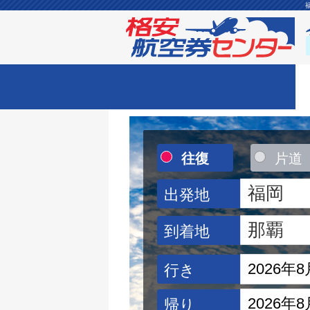
往復
片道
出発地
到着地
行き
帰り