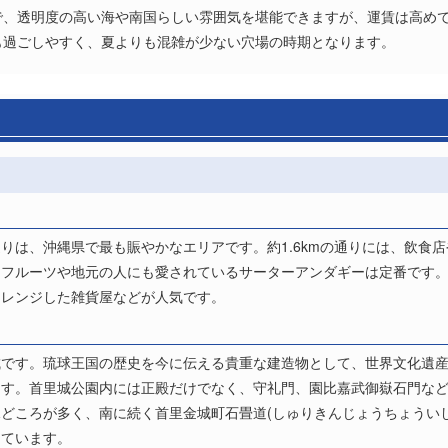
で、透明度の高い海や南国らしい雰囲気を堪能できますが、運賃は高め
も過ごしやすく、夏よりも混雑が少ない穴場の時期となります。
りは、沖縄県で最も賑やかなエリアです。約1.6kmの通りには、飲食
国フルーツや地元の人にも愛されているサーターアンダギーは定番です
アレンジした雑貨屋などが人気です。
城です。琉球王国の歴史を今に伝える貴重な建造物として、世界文化遺
ます。首里城公園内には正殿だけでなく、守礼門、園比嘉武御嶽石門な
どころが多く、南に続く首里金城町石畳道(しゅりきんじょうちょういし
っています。