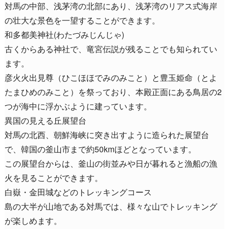
対馬の中部、浅茅湾の北部にあり、浅茅湾のリアス式海岸
の壮大な景色を一望することができます。
和多都美神社(わたづみじんじゃ)
古くからある神社で、竜宮伝説が残ることでも知られてい
ます。
彦火火出見尊（ひこほほでみのみこと）と豊玉姫命（とよ
たまひめのみこと）を祭っており、本殿正面にある鳥居の2
つが海中に浮かぶように建っています。
異国の見える丘展望台
対馬の北西、朝鮮海峡に突き出すように造られた展望台
で、韓国の釜山市まで約50kmほどとなっています。
この展望台からは、釜山の街並みや日が暮れると漁船の漁
火を見ることができます。
白嶽・金田城などのトレッキングコース
島の大半が山地である対馬では、様々な山でトレッキング
が楽しめます。