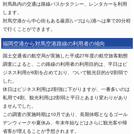
対馬島内の交通は路線バスかタクシー、レンタカーを利用
します。
対馬空港から中心街もある厳原(いづはら)港へは車で20分程
で行くことができます。
福岡空港から対馬空港路線の利用者の傾向
国土交通省の航空局が実施した平成27年度の航空旅客動態
調査によると、この路線の利用者の利用目的は、平日はビ
ジネス利用が6割を占めており、ついで観光目的が2割弱で
した。
休日はビジネス利用は2割強に下がりますが、一番多いのは
私用で4割、観光利用は2割弱と平日とあまり変わりがあり
ませんでした。
この調査の実施時期は10月であり、長期休暇となるゴール
デンウィークや夏休み、年末年始などはさらに観光客や帰
省客が増えることが予想されます。