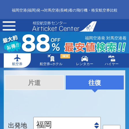
福岡空港(福岡)発→対馬空港(長崎)着の飛行機・格安航空券比較
toggle
navigation
福岡空港発 対馬空港着
NEW
航空券
航空券+ホテル
レンタカー
ハイヤー
片道
往復
出発地