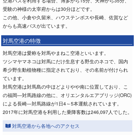
空港バスを利用する場合、博多から15分、天神から35分、
受験の神様の太宰府からは30分ほどです。
この他、小倉や久留米、ハウステンボスや長崎、佐賀など
からも高速バスが出ています。
対馬空港の特徴
対馬空港は愛称を対馬やまねこ空港といいます。
ツシマヤマネコは対馬にだけ生息する野生のネコで、国内
希少野生動植物種に指定されており、その名前が付けられ
ています。
対馬空港は対馬島の中ほどよりやや南に位置しており、こ
の福岡―対馬路線の他に、オリエンタルエアブリッジ(ORC)
による長崎―対馬路線が1日4～5本運航されています。
2017年に対馬空港を利用した乗降客数は246,097人でした。
対馬空港から各地へのアクセス