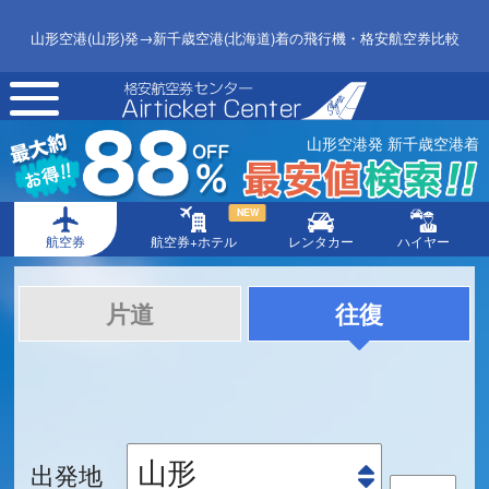
山形空港(山形)発→新千歳空港(北海道)着の飛行機・格安航空券比較
toggle
navigation
山形空港発 新千歳空港着
NEW
航空券
航空券+ホテル
レンタカー
ハイヤー
片道
往復
出発地