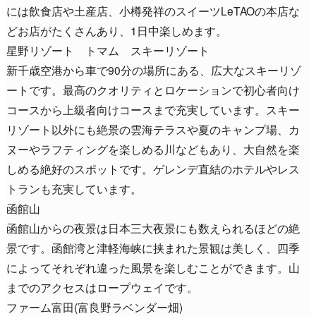
には飲食店や土産店、小樽発祥のスイーツLeTAOの本店な
どお店がたくさんあり、1日中楽しめます。
星野リゾート トマム スキーリゾート
新千歳空港から車で90分の場所にある、広大なスキーリゾ
ートです。最高のクオリティとロケーションで初心者向け
コースから上級者向けコースまで充実しています。スキー
リゾート以外にも絶景の雲海テラスや夏のキャンプ場、カ
ヌーやラフティングを楽しめる川などもあり、大自然を楽
しめる絶好のスポットです。ゲレンデ直結のホテルやレス
トランも充実しています。
函館山
函館山からの夜景は日本三大夜景にも数えられるほどの絶
景です。函館湾と津軽海峡に挟まれた景観は美しく、四季
によってそれぞれ違った風景を楽しむことができます。山
までのアクセスはロープウェイです。
ファーム富田(富良野ラベンダー畑)