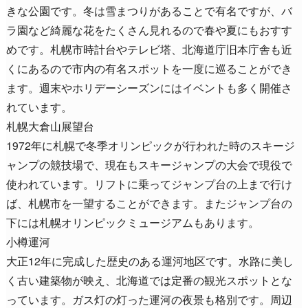
きな公園です。冬は雪まつりがあることで有名ですが、バ
ラ園など綺麗な花をたくさん見れるので春や夏にもおすす
めです。札幌市時計台やテレビ塔、北海道庁旧本庁舎も近
くにあるので市内の有名スポットを一度に巡ることができ
ます。週末やホリデーシーズンにはイベントも多く開催さ
れています。
札幌大倉山展望台
1972年に札幌で冬季オリンピックが行われた時のスキージ
ャンプの競技場で、現在もスキージャンプの大会で現役で
使われています。リフトに乗ってジャンプ台の上まで行け
ば、札幌市を一望することができます。またジャンプ台の
下には札幌オリンピックミュージアムもあります。
小樽運河
大正12年に完成した歴史のある運河地区です。水路に美し
く古い建築物が映え、北海道では定番の観光スポットとな
っています。ガス灯の灯った運河の夜景も格別です。周辺