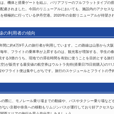
では、機体と搭乗ゲートを結ぶ、バリアフリーのフルフラットタイプの
が配慮されました。今回のリニューアルにおいても、施設内のアクセス
を積極的に行っている伊丹空港。2020年の全館リニューアルが待望さ
路線の利用者の傾向
は年間に約4万9千人の旅行者が利用しています。この路線は山形から大
毎年、フライトの乗車率が上昇するのは、観光客が増加する、学生の春休
が運航する3便のうち、現地での滞在時間を有効に使うことを目的とする旅
空)が販売する最安値の航空券はウルトラ先特(搭乗日75日前購入)の11,
程やフライト便は集中しがちです。旅行のスケジュールとフライトの予
アルの際に、モノレール乗り場までの動線や、バスやタクシー乗り場など
港がない京都や奈良への移動もリムジンバスが運行しており好アクセス
な関西エリアの旅行を思う存分楽しみましょう。