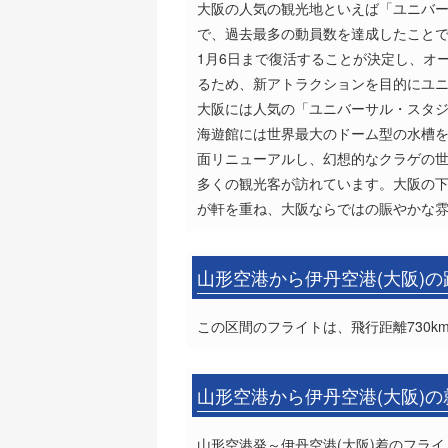
大阪の人気の観光地といえば「ユニバー
で、過去最多の動員数を達成したことでも
1月6日まで復活することが決定し、オ
るため、新アトラクションを目的にユ
大阪には人気の「ユニバーサル・スタ
海遊館には世界最大のドーム型の水槽を
面リニューアルし、幻想的なクラゲの
多くの観光客が訪れています。大阪の
が軒を重ね、大阪ならではの賑やかな
山形空港から伊丹空港(大阪)
この区間のフライトは、飛行距離730k
山形空港から伊丹空港(大阪)
山形空港発～伊丹空港(大阪)着のフライ