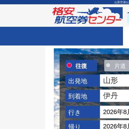
山形空港(
往復
片道
出発地
到着地
行き
帰り