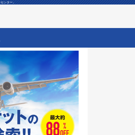
券センター」
ー