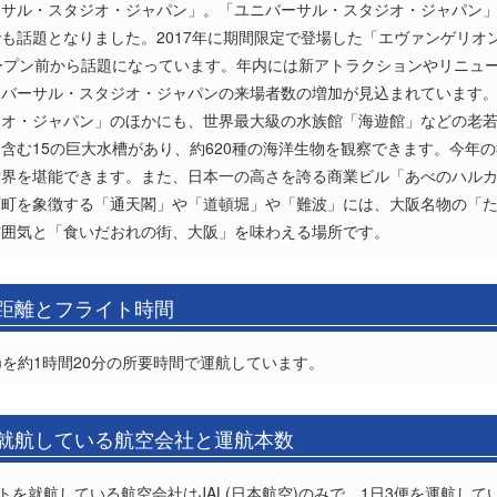
サル・スタジオ・ジャパン」。「ユニバーサル・スタジオ・ジャパン」の
話題となりました。2017年に期間限定で登場した「エヴァンゲリオン 
ープン前から話題になっています。年内には新アトラクションやリニュ
ニバーサル・スタジオ・ジャパンの来場者数の増加が見込まれています
ジオ・ジャパン」のほかにも、世界最大級の水族館「海遊館」などの老
含む15の巨大水槽があり、約620種の海洋生物を観察できます。今年
世界を堪能できます。また、日本一の高さを誇る商業ビル「あべのハル
下町を象徴する「通天閣」や「道頓堀」や「難波」には、大阪名物の「
雰囲気と「食いだおれの街、大阪」を味わえる場所です。
の距離とフライト時間
mを約1時間20分の所要時間で運航しています。
の就航している航空会社と運航本数
トを就航している航空会社はJAL(日本航空)のみで、1日3便を運航して