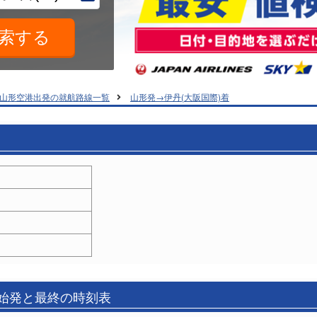
山形空港出発の就航路線一覧
山形発→伊丹(大阪国際)着
の始発と最終の時刻表