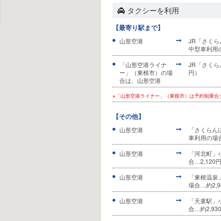
タクシーを利用
【最寄り駅まで】
山形空港
JR「さくら
中型車利用の
「山形空港ライナ
JR「さくら
ー」（東根市）の場
円）
合は、山形空港
※「山形空港ライナー」（東根市）は予約制乗合
【その他】
山形空港
「さくらんぼ
車利用の場合
山形空港
「河北町」小
合…2,120
山形空港
「東根温泉」
場合…約2,9
山形空港
「天童駅」小
合…約2,93