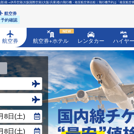
山形)発→伊丹空港(大阪国際空港)(大阪/兵庫)着の飛行機・格安航空券比較｜飛行機予約は「格安航空
航空券
予約確認
NEW
航空券
航空券+ホテル
レンタカー
ハイヤ