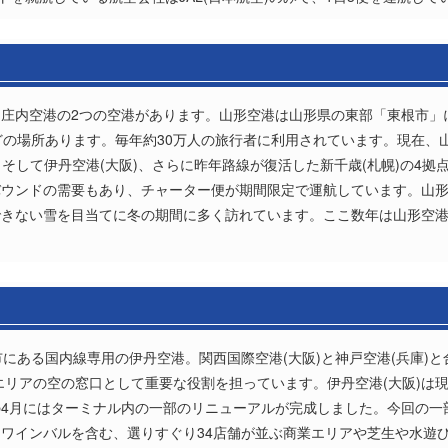
庄内空港の2つの空港があります。山形空港は山形県の東部「東根市」
どの場所あります。毎年約30万人の旅行者に利用されています。現在、
、そして伊丹空港(大阪)、さらに昨年路線が復活した新千歳(札幌)の4
バウンドの需要もあり、チャーター便が期間限定で運航しています。山
できない雪を目当てに冬の期間に多く訪れています。ここ数年は山形空
市にある国内線専用の伊丹空港。関西国際空港(大阪)と神戸空港(兵庫)
エリアの空の窓口として重要な役割を担っています。伊丹空港(大阪)は現
4月にはターミナル内の一部のリニューアルが完成しました。今回の一
ワインバルを含む、選りすぐり34店舗が並ぶ商業エリアや芝生や水遊