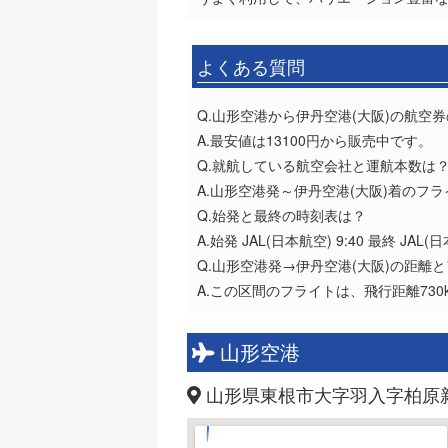
よくある質問
Q.山形空港から伊丹空港(大阪)の航空
A.最安値は13100円から販売中です。
Q.就航している航空会社と運航本数は
A.山形空港発～伊丹空港(大阪)着のフ
Q.始発と最終の時刻表は？
A.始発 JAL(日本航空) 9:40 最終 JAL(日
Q.山形空港発→伊丹空港(大阪)の距離
A.この区間のフライトは、飛行距離73
山形空港
山形県東根市大字羽入字柏原