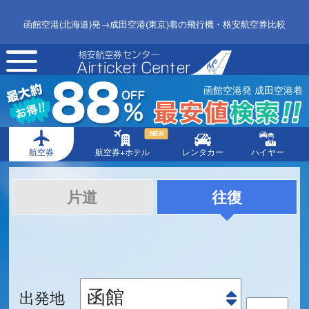
函館空港(北海道)発→成田空港(東京)着の飛行機・格安航空券比較
toggle
navigation
函館空港発 成田空港着
NEW
航空券
航空券+ホテル
レンタカー
ハイヤー
片道
往復
出発地