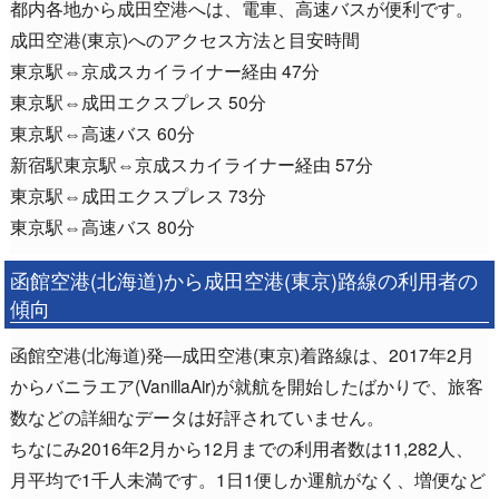
都内各地から成田空港へは、電車、高速バスが便利です。
成田空港(東京)へのアクセス方法と目安時間
東京駅⇔京成スカイライナー経由 47分
東京駅⇔成田エクスプレス 50分
東京駅⇔高速バス 60分
新宿駅東京駅⇔京成スカイライナー経由 57分
東京駅⇔成田エクスプレス 73分
東京駅⇔高速バス 80分
函館空港(北海道)から成田空港(東京)路線の利用者の
傾向
函館空港(北海道)発―成田空港(東京)着路線は、2017年2月
からバニラエア(VanillaAir)が就航を開始したばかりで、旅客
数などの詳細なデータは好評されていません。
ちなにみ2016年2月から12月までの利用者数は11,282人、
月平均で1千人未満です。1日1便しか運航がなく、増便など