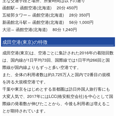
主な交通手段と場所、所要時間は以下の通り
函館駅⇔ 函館空港(北海道) 20分 450円
五稜郭タワー⇔ 函館空港(北海道) 28分 350円
新函館北斗駅⇔ 函館空港(北海道) 56分 1,000円
大沼⇔ 函館空港(北海道) 80分 1,240円
成田空港(東京)の特徴
成田空港(東京)は、空港ごとに集計された2016年の着陸回数
は、国内線が1日平均73回、国際線では1日平均266回と国
際線が国内線よりもずっと多い空港です。
また、全体の利用者数は約3,725万人と国内で2番目の規模
を誇る大規模空港です。
千葉や東京をはじめとする首都圏は訪日外国人旅行客にも
大変人気で、2017年にはLCC(格安航空会社)を中心として国
際線の発着数が伸びたことから、今後も利用者は増えるこ
とが期待されています。