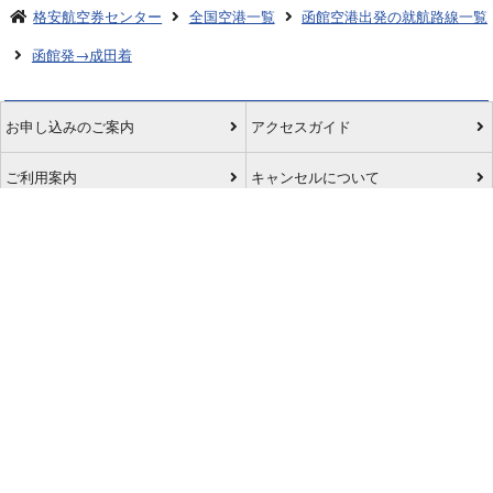
格安航空券センター
全国空港一覧
函館空港出発の就航路線一覧
函館発→成田着
お申し込みのご案内
アクセスガイド
ご利用案内
キャンセルについて
会社概要
採用情報
プライバシーポリシー
ご利用の流れ
特定商取引表示
旅行業約款
格安航空券センターコラム
お問い合わせ
サイトマップ