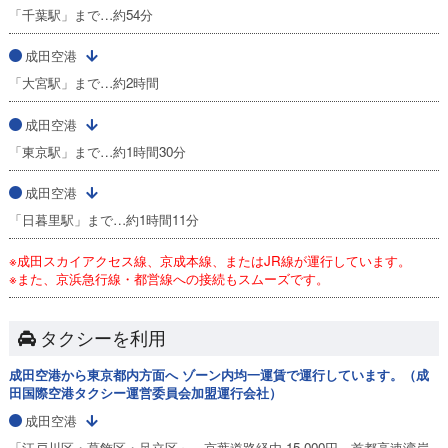
「千葉駅」まで…約54分
成田空港
「大宮駅」まで…約2時間
成田空港
「東京駅」まで…約1時間30分
成田空港
「日暮里駅」まで…約1時間11分
※成田スカイアクセス線、京成本線、またはJR線が運行しています。
※また、京浜急行線・都営線への接続もスムーズです。
タクシーを利用
成田空港から東京都内方面へ ゾーン内均一運賃で運行しています。（成
田国際空港タクシー運営委員会加盟運行会社）
成田空港
「江戸川区・葛飾区・足立区」…京葉道路経由 15,000円 首都高速湾岸