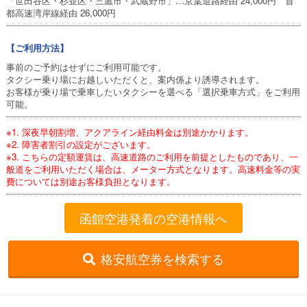
「世田谷区・杉並区・三鷹市・武蔵野市」…京葉道路経由 24,000円 首
都高速湾岸線経由 26,000円
【ご利用方法】
事前のご予約はせずにご利用可能です。
タクシー乗り場にお越しいただくと、案内係より誘導されます。
お客様が乗り場で乗車したいタクシーを選べる「選択乗車方式」をご利用
可能。
※1. 深夜早朝割増、アクアライン経由料金は別途かかります。
※2. 障害者割引の設定がございます。
※3. こちらの定額運賃は、高速道路のご利用を前提としたものであり、一
般道をご利用いただく場合は、メーター方式となります。高速料金等の実
費については別途お客様負担となります。
函館空港発着の空港情報へ
格安航空券を検索する