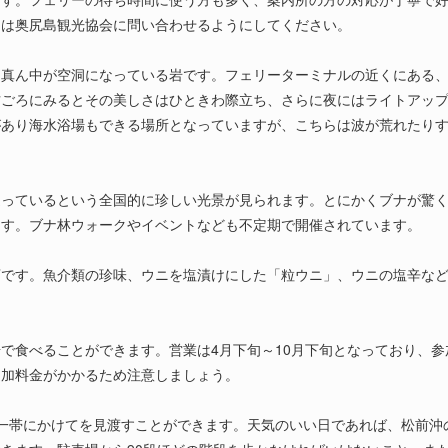
間は奥尻島観光協会に問い合わせるようにしてください。
、真ん中が空洞になっている岩です。フェリーターミナルの近くにある
方ごろにみるとその美しさはひときわ際立ち、さらに夜にはライトアッ
があり海水浴場もできる場所となっていますが、こちらは波が荒れたり
迫っているという全国的に珍しい光景が見られます。とにかくブナが驚
ます。ブナ林ウォークやイベントなども不定期で開催されています。
店です。魚介類の珍味、ウニを塩漬けにした「粒ウニ」、ウニの塩辛な
。
で食べることができます。営業は4月下旬～10月下旬となっており、参加
追加料金がかかるため注意しましょう。
側一帯にかけてを見渡すことができます。天気のいい日であれば、松前