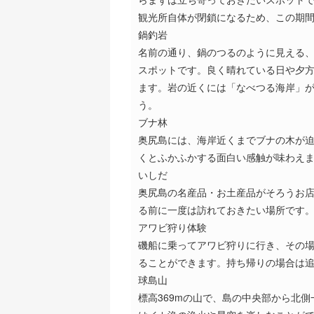
観光所自体が閉鎖になるため、この期
鍋釣岩
名前の通り、鍋のつるのように見える
スポットです。良く晴れている日や夕
ます。岩の近くには「なべつる海岸」
う。
ブナ林
奥尻島には、海岸近くまでブナの木が
くとふかふかする面白い感触が味わえ
いしだ
奥尻島の名産品・お土産品がそろうお
る前に一度は訪れておきたい場所です
アワビ狩り体験
磯船に乗ってアワビ狩りに行き、その場
ることができます。持ち帰りの場合は
球島山
標高369mの山で、島の中央部から北