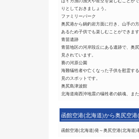
はイカ漁の漁火や星空を楽しむことがで
りとしておきましょう。
ファミリーパーク
奥尻港から鍋釣岩方面に行き、山手の
あるため子供でも楽しむことができます
青苗遺跡
青苗地区の河岸段丘にある遺跡で、奥
見されています。
賽の河原公園
海難犠牲者や亡くなった子供を慰霊す
見のスポットです。
奥尻島津波館
北海道南西沖地震の犠牲者の鎮魂、ま
函館空港(北海道)から奥尻空港
函館空港(北海道)発～奥尻空港(北海道)