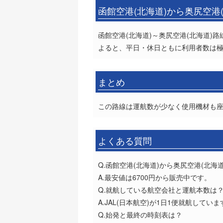
函館空港(北海道)から奥尻空港
函館空港(北海道)～奥尻空港(北海道)路
よると、平日・休日ともに利用者数は
まとめ
この路線は運航数が少なく使用機材も
よくある質問
Q.函館空港(北海道)から奥尻空港(北
A.最安値は6700円から販売中です。
Q.就航している航空会社と運航本数は
A.JAL(日本航空)が1日1便就航していま
Q.始発と最終の時刻表は？