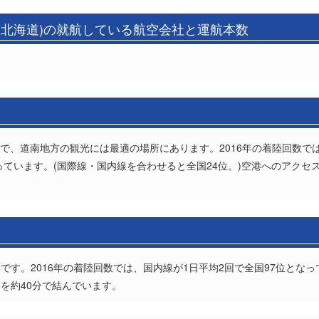
(北海道)の就航している航空会社と運航本数
。
で、道南地方の観光には最適の場所にあります。2016年の着陸回数では
なっています。(国際線・国内線を合わせると全国24位。)空港へのアク
です。2016年の着陸回数では、国内線が1日平均2回で全国97位とな
を約40分で結んでいます。