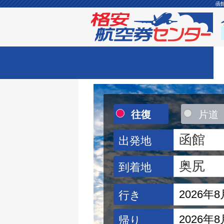
函
往復
片道
出発地
到着地
行き
帰り