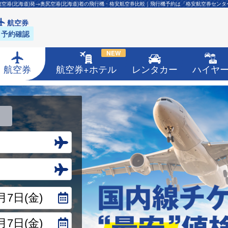
館空港(北海道)発→奥尻空港(北海道)着の飛行機・格安航空券比較｜飛行機予約は「格安航空券センタ
航空券
予約確認
NEW
航空券
航空券+ホテル
レンタカー
ハイヤ