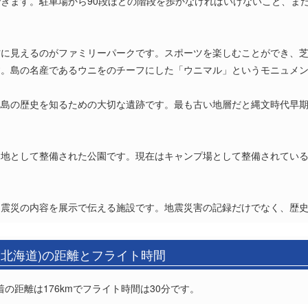
きます。駐車場から90段ほどの階段を歩かなければいけないこと、ま
方に見えるのがファミリーパークです。スポーツを楽しむことができ、
。島の名産であるウニをのチーフにした「ウニマル」というモニュメン
尻島の歴史を知るための大切な遺跡です。最も古い地層だと縄文時代早
る地として整備された公園です。現在はキャンプ場として整備されてい
た震災の内容を展示で伝える施設です。地震災害の記録だけでなく、歴
(北海道)の距離とフライト時間
着の距離は176kmでフライト時間は30分です。