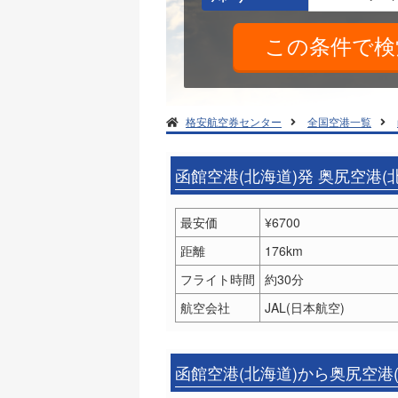
格安航空券センター
全国空港一覧
函館空港(北海道)発 奥尻空港
最安価
¥6700
距離
176km
フライト時間
約30分
航空会社
JAL(日本航空)
函館空港(北海道)から奥尻空港