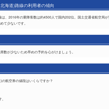
(北海道)路線の利用者の傾向
線は、2016年の乗降客数は約4500人で国内202位。国土交通省航空
極めて少ないです。
座席数が少ないため早めの予約を心がけましょう。
海道)の航空券の値段はいくらですか？
？
す。