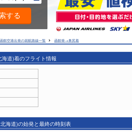
函館空港出発の就航路線一覧
函館発→奥尻着
(北海道)着のフライト情報
(北海道)の始発と最終の時刻表