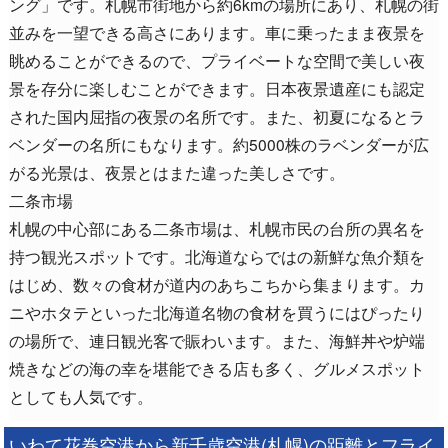
ング」です。札幌市街地から約6kmの場所にあり、札幌の街
並みを一望できる高さにあります。車に乗ったまま夜景を
眺めることができるので、プライベートな空間で美しい夜
景を存分に楽しむことができます。日本夜景遺産にも認定
された国内屈指の夜景の名所です。また、初夏になるとラ
ベンダーの名所にもなります。約5000株のラベンダーが広
がる光景は、夜景とはまた違った美しさです。
二条市場
札幌の中心部にある二条市場は、札幌市民の台所の異名を
持つ観光スポットです。北海道ならではの新鮮な魚介類を
はじめ、数々の食材が道内のあちこちから集まります。カ
ニやホタテといった北海道名物の食材を買うにはぴったり
の場所で、連日観光客で賑わいます。また、海鮮丼や炉端
焼きなどの海の幸を堪能できる店も多く、グルメスポット
としても人気です。
いわて花巻空港から新千歳空港(札幌)の距離とフライ