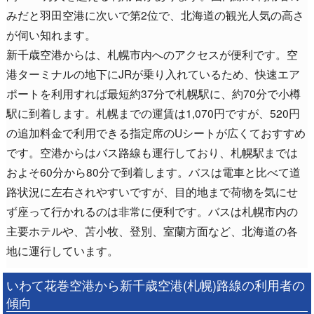
みだと羽田空港に次いで第2位で、北海道の観光人気の高さ
が伺い知れます。
新千歳空港からは、札幌市内へのアクセスが便利です。空
港ターミナルの地下にJRが乗り入れているため、快速エア
ポートを利用すれば最短約37分で札幌駅に、約70分で小樽
駅に到着します。札幌までの運賃は1,070円ですが、520円
の追加料金で利用できる指定席のUシートが広くておすすめ
です。空港からはバス路線も運行しており、札幌駅までは
およそ60分から80分で到着します。バスは電車と比べて道
路状況に左右されやすいですが、目的地まで荷物を気にせ
ず座って行かれるのは非常に便利です。バスは札幌市内の
主要ホテルや、苫小牧、登別、室蘭方面など、北海道の各
地に運行しています。
いわて花巻空港から新千歳空港(札幌)路線の利用者の
傾向