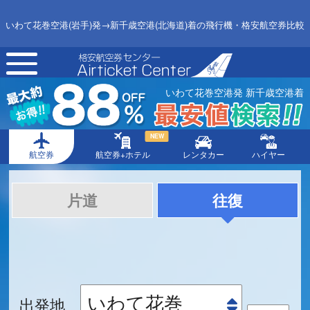
いわて花巻空港(岩手)発→新千歳空港(北海道)着の飛行機・格安航空券比較
toggle
navigation
いわて花巻空港発 新千歳空港着
NEW
航空券
航空券+ホテル
レンタカー
ハイヤー
片道
往復
出発地