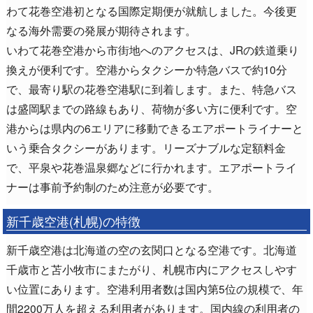
わて花巻空港初となる国際定期便が就航しました。今後更
なる海外需要の発展が期待されます。
いわて花巻空港から市街地へのアクセスは、JRの鉄道乗り
換えが便利です。空港からタクシーか特急バスで約10分
で、最寄り駅の花巻空港駅に到着します。また、特急バス
は盛岡駅までの路線もあり、荷物が多い方に便利です。空
港からは県内の6エリアに移動できるエアポートライナーと
いう乗合タクシーがあります。リーズナブルな定額料金
で、平泉や花巻温泉郷などに行かれます。エアポートライ
ナーは事前予約制のため注意が必要です。
新千歳空港(札幌)の特徴
新千歳空港は北海道の空の玄関口となる空港です。北海道
千歳市と苫小牧市にまたがり、札幌市内にアクセスしやす
い位置にあります。空港利用者数は国内第5位の規模で、年
間2200万人を超える利用者があります。国内線の利用者の