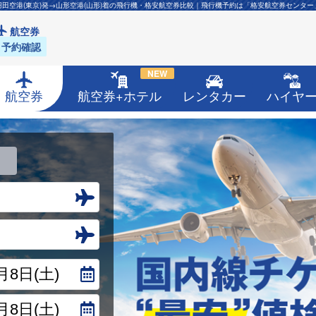
羽田空港(東京)発→山形空港(山形)着の飛行機・格安航空券比較｜飛行機予約は「格安航空券センター
航空券
予約確認
NEW
航空券
航空券+ホテル
レンタカー
ハイヤ