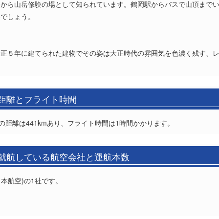
くから山岳修験の場として知られています。鶴岡駅からバスで山頂まで
いでしょう。
大正５年に建てられた建物でその姿は大正時代の雰囲気を色濃く残す、
の距離とフライト時間
の距離は441kmあり、フライト時間は1時間かかります。
の就航している航空会社と運航本数
日本航空)の1社です。
。