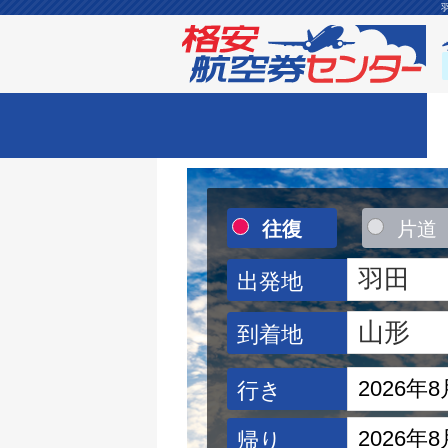
往復
片道
出発地
到着地
行き
帰り