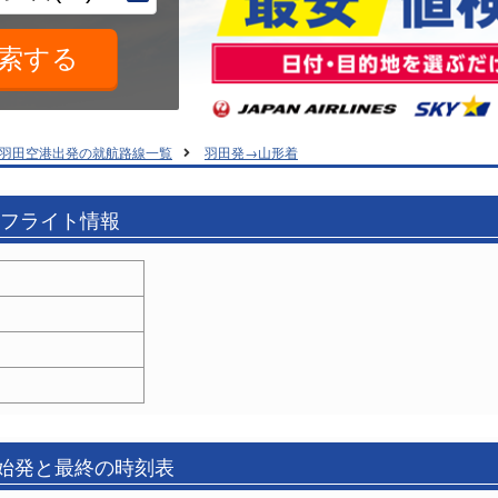
羽田空港出発の就航路線一覧
羽田発→山形着
のフライト情報
の始発と最終の時刻表