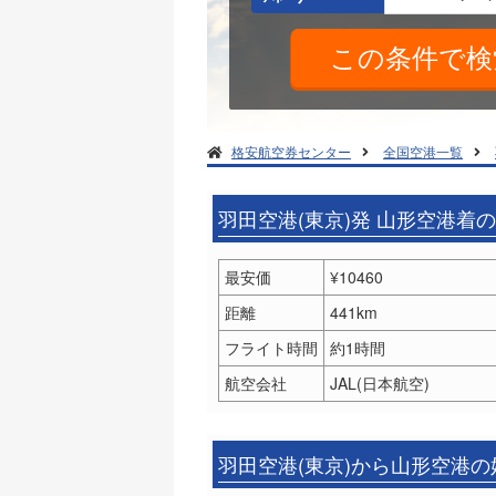
格安航空券センター
全国空港一覧
羽田空港(東京)発 山形空港着
最安価
¥10460
距離
441km
フライト時間
約1時間
航空会社
JAL(日本航空)
羽田空港(東京)から山形空港