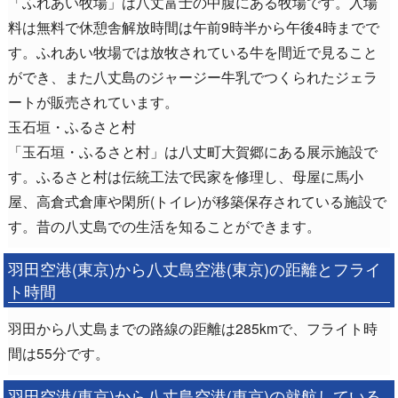
「ふれあい牧場」は八丈富士の中腹にある牧場です。入場
料は無料で休憩舎解放時間は午前9時半から午後4時までで
す。ふれあい牧場では放牧されている牛を間近で見ること
ができ、また八丈島のジャージー牛乳でつくられたジェラ
ートが販売されています。
玉石垣・ふるさと村
「玉石垣・ふるさと村」は八丈町大賀郷にある展示施設で
す。ふるさと村は伝統工法で民家を修理し、母屋に馬小
屋、高倉式倉庫や閑所(トイレ)が移築保存されている施設で
す。昔の八丈島での生活を知ることができます。
羽田空港(東京)から八丈島空港(東京)の距離とフライ
ト時間
羽田から八丈島までの路線の距離は285kmで、フライト時
間は55分です。
羽田空港(東京)から八丈島空港(東京)の就航している