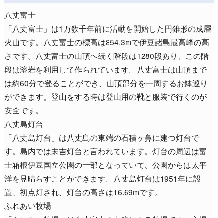
八丈富士
「八丈富士」は1万数千年前に活動を開始した円錐形の成層
火山です。八丈富士の標高は854.3mで伊豆諸島最高峰の高
さです。八丈富士の山頂へ続く階段は1280段あり、この階
段は溶岩を利用して作られています。八丈富士は山頂まで
は約60分で登ることができ、山頂部分を一周するお鉢巡り
ができます。登山をする時は登山用の靴と服装で行くのが
安全です。
八丈島灯台
「八丈島灯台」は八丈島の東端の石積ヶ鼻に建つ灯台で
す。島内では末吉灯台と言われています。灯台の周辺は富
士箱根伊豆国立公園の一部となっていて、公園からは太平
洋を見晴らすことができます。八丈島灯台は1951年に設
置、初点灯され、灯台の高さは16.69mです。
ふれあい牧場