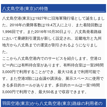
八丈島空港(東京)の特徴
八丈島空港(東京)は1927年に旧海軍飛行場として誕生しまし
た。2016年の乗降客数は19.4万人に上り、また着陸回数は
1,996回です。また2016年10月30日より、八丈島発着路線
において乗継割引運賃が新しく設定され、近畿地方と九州
地方から八丈島までの運賃が割引されるようになりまし
た。
ここから八丈島空港内でのサービスを紹介します。空港ロ
ビー内には有料待合室があります。有料待合室は一室2時間
3,000円で利用することができ、最大12名まで利用可能で
す。また空港3階には会議や講演会、展示スペースに使用で
きる多目的ホールがあります。多目的ホールは一室1時間
3,000円で利用でき、最大50名まで収容できます。
羽田空港(東京)から八丈島空港(東京)路線の利用者の