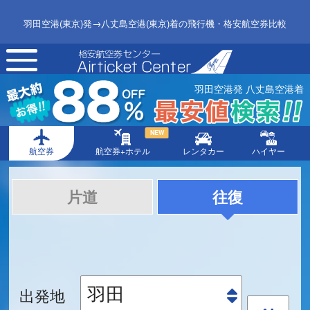
羽田空港(東京)発→八丈島空港(東京)着の飛行機・格安航空券比較
toggle
navigation
羽田空港発 八丈島空港着
NEW
航空券
航空券+ホテル
レンタカー
ハイヤー
片道
往復
出発地