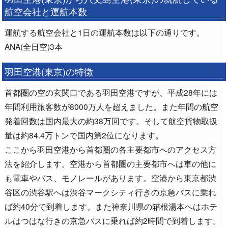
航空会社と運航本数
運航する航空会社と1日の運航本数は以下の通りです。
ANA(全日空)3本
羽田空港(東京)の特徴
首都圏の空の玄関口である羽田空港ですが、平成28年には
年間利用旅客数が8000万人を超えました。また年間の航空
発着回数は国内最大の約38万回です。そして航空貨物取扱
量は約84.4万トンで国内第2位になります。
ここから羽田空港から首都圏の各主要都市へのアクセス方
法を紹介します。空港から首都圏の主要都市へは車の他に
も電車やバス、モノレールがあります。空港から東京都渋
谷区の渋谷駅へは渋谷マークシティ行きの京急バスに乗れ
ば約40分で到着します。また神奈川県の箱根湯本へはホテ
ルはつはな行きの京急バスに乗れば約2時間で到着します。