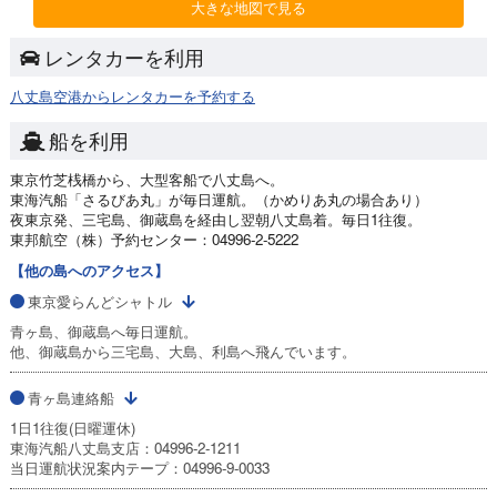
大きな地図で見る
レンタカーを利用
八丈島空港からレンタカーを予約する
船を利用
東京竹芝桟橋から、大型客船で八丈島へ。
東海汽船「さるびあ丸」が毎日運航。（かめりあ丸の場合あり）
夜東京発、三宅島、御蔵島を経由し翌朝八丈島着。毎日1往復。
東邦航空（株）予約センター：04996-2-5222
【他の島へのアクセス】
東京愛らんどシャトル
青ヶ島、御蔵島へ毎日運航。
他、御蔵島から三宅島、大島、利島へ飛んでいます。
青ヶ島連絡船
1日1往復(日曜運休)
東海汽船八丈島支店：04996-2-1211
当日運航状況案内テープ：04996-9-0033