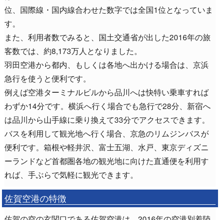
位、国際線・国内線合わせた数字では全国1位となっていま
す。
また、利用者数でみると、国土交通省が出した2016年の旅
客数では、約8,173万人となりました。
羽田空港から都内、もしくは各地へ出かける場合は、京浜
急行を使うと便利です。
例えば空港ターミナルビルから品川へは快特い乗車すれば
わずか14分です。横浜へ行く場合でも急行で28分、新宿へ
は品川から山手線に乗り換えて33分でアクセスできます。
バスを利用して観光地へ行く場合、京急のリムジンバスが
便利です。箱根や軽井沢、富士五湖、水戸、東京ディズニ
ーランドなど首都圏各地の観光地に向けた直通便を利用す
れば、手ぶらで気軽に観光できます。
佐賀空港の特徴
佐賀の空の玄関口である佐賀空港は、2016年の空港別着陸