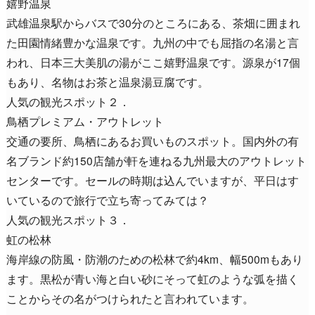
嬉野温泉
武雄温泉駅からバスで30分のところにある、茶畑に囲まれ
た田園情緒豊かな温泉です。九州の中でも屈指の名湯と言
われ、日本三大美肌の湯がここ嬉野温泉です。源泉が17個
もあり、名物はお茶と温泉湯豆腐です。
人気の観光スポット２．
鳥栖プレミアム・アウトレット
交通の要所、鳥栖にあるお買いものスポット。国内外の有
名ブランド約150店舗が軒を連ねる九州最大のアウトレット
センターです。セールの時期は込んでいますが、平日はす
いているので旅行で立ち寄ってみては？
人気の観光スポット３．
虹の松林
海岸線の防風・防潮のための松林で約4km、幅500mもあり
ます。黒松が青い海と白い砂にそって虹のような弧を描く
ことからその名がつけられたと言われています。