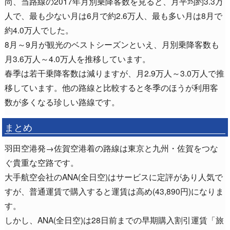
尚、当路線の2017年月別乗降客数を見ると、月平均約3.3万
人で、最も少ない月は6月で約2.6万人、最も多い月は8月で
約4.0万人でした。
8月～9月が観光のベストシーズンといえ、月別乗降客数も
月3.6万人～4.0万人を推移しています。
春季は若干乗降客数は減りますが、月2.9万人～3.0万人で推
移しています。他の路線と比較すると冬季のほうが利用客
数が多くなる珍しい路線です。
まとめ
羽田空港発→佐賀空港着の路線は東京と九州・佐賀をつな
ぐ貴重な空路です。
大手航空会社のANA(全日空)はサービスに定評があり人気で
すが、普通運賃で購入すると運賃は高め(43,890円)になりま
す。
しかし、ANA(全日空)は28日前までの早期購入割引運賃「旅