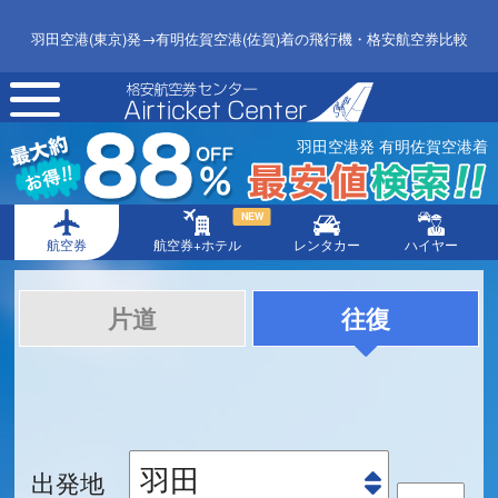
羽田空港(東京)発→有明佐賀空港(佐賀)着の飛行機・格安航空券比較
toggle
navigation
羽田空港発 有明佐賀空港着
NEW
航空券
航空券+ホテル
レンタカー
ハイヤー
片道
往復
出発地