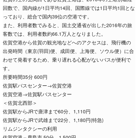
回数で、国内線が1日平均14回、国際線では1日平均1回とな
っており、総合で国内39位の空港です。
また、利用者数でみると、国土交通省が出した2016年の旅
客数では、利用者数約66.1万人となりました。
佐賀空港から佐賀の観光地などへのアクセスは、飛行機の
出発時間（東京(羽田)便、成田便、上海便、ソウル便）に合
わせて発着するため、乗り遅れる心配がないバスが便利で
す。
所要時間35分 600円
佐賀駅バスセンター→佐賀空港
佐賀空港→佐賀駅バスセンター
＜佐賀北西部＞
佐賀駅からJRで唐津まで60分、1,110円
佐賀駅からJRで武雄まで22分、1,180円(特急)
リムジンタクシーの利用
佐賀空港⇔鹿島市 50分 1,500円