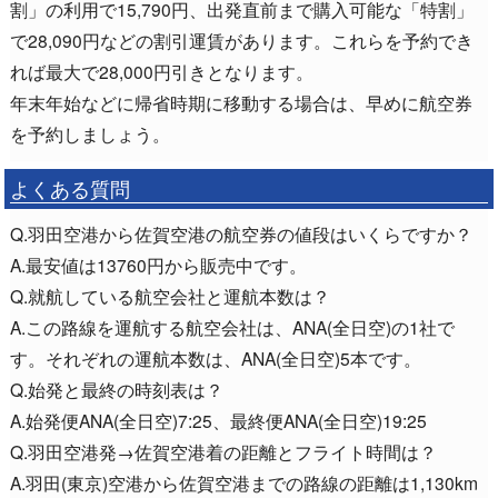
割」の利用で15,790円、出発直前まで購入可能な「特割」
で28,090円などの割引運賃があります。これらを予約でき
れば最大で28,000円引きとなります。
年末年始などに帰省時期に移動する場合は、早めに航空券
を予約しましょう。
よくある質問
Q.羽田空港から佐賀空港の航空券の値段はいくらですか？
A.最安値は13760円から販売中です。
Q.就航している航空会社と運航本数は？
A.この路線を運航する航空会社は、ANA(全日空)の1社で
す。それぞれの運航本数は、ANA(全日空)5本です。
Q.始発と最終の時刻表は？
A.始発便ANA(全日空)7:25、最終便ANA(全日空)19:25
Q.羽田空港発→佐賀空港着の距離とフライト時間は？
A.羽田(東京)空港から佐賀空港までの路線の距離は1,130km