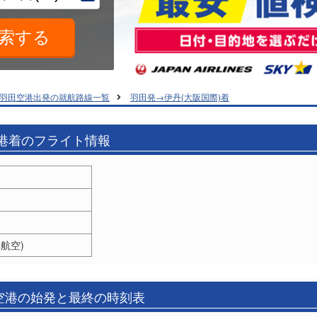
羽田空港出発の就航路線一覧
羽田発→伊丹(大阪国際)着
空港着のフライト情報
本航空)
)空港の始発と最終の時刻表