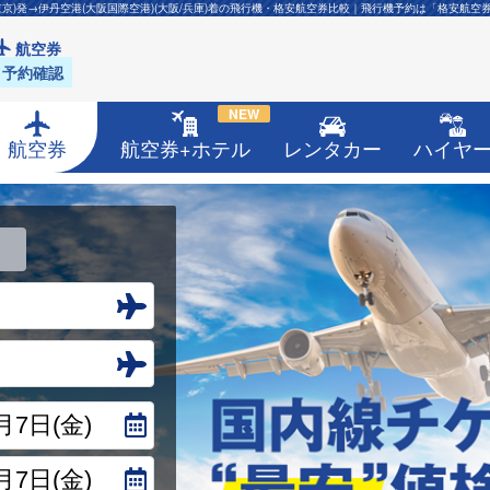
東京)発→伊丹空港(大阪国際空港)(大阪/兵庫)着の飛行機・格安航空券比較｜飛行機予約は「格安航空
航空券
予約確認
NEW
航空券
航空券+ホテル
レンタカー
ハイヤ