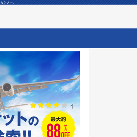
券センター」
ー
1