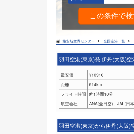
格安航空券センター
全国空港一覧
羽田空港(東京)発 伊丹(大阪)
最安価
¥10910
距離
514km
フライト時間
約1時間10分
航空会社
ANA(全日空)、JAL(日
羽田空港(東京)から伊丹(大阪