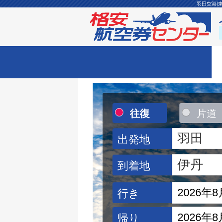
羽田空港(
往復
片道
出発地
到着地
行き
帰り