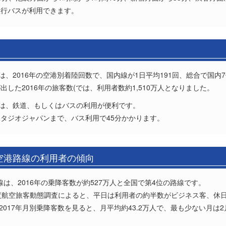
急行バスが利用できます。
は、2016年の空港別着陸回数で、国内線が1日平均191回、総合で国内
した2016年の旅客数(では、利用者数約1,510万人となりました。
ヘは、鉄道、もしくはバスの利用が便利です。
タジオジャパンまで、バス利用で45分かかります。
)空港路線の利用者の傾向
線は、2016年の乗降客数が約527万人と全国で第4位の路線です。
度航空旅客動態調査によると、平日は利用者の約半数がビジネス客、休
の2017年月別乗降客数を見ると、月平均約43.2万人で、最も少ない月は2