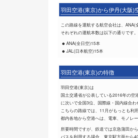
羽田空港(東京)から伊丹(大阪
この路線を運航する航空会社は、ANA(全
それぞれの運航本数は以下の通りです
ANA(全日空)15本
JAL(日本航空)15本
羽田空港(東京)の特徴
羽田空港(東京)は
国土交通省が公表している2016年の空
に次いで全国3位、国際線・国内線合わ
こちらの路線では、11月がもっとも利
都内各地から空港へは、電車、モノレ
所要時間ですが、鉄道では京急蒲田から7
バスを利用する場合、東京駅方面から40