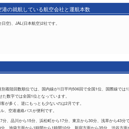
)空港の就航している航空会社と運航本数
日空)、JAL(日本航空)2社です。
。
港別着陸回数順位では、国内線が1日平均506回で全国1位、国際線では1
せた数字では全国1位となっています。
用客が多く、逆にもっとも少ないのは2月です。
ール、空港連絡バスが便利です。
分、品川から15分、浜松町から17分、東京から30分、浅草から43分
分、池袋方面から1時間から1時間10分、新宿方面から35分、渋谷方面か