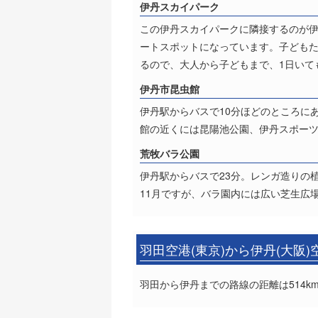
伊丹スカイパーク
この伊丹スカイパークに隣接するのが
ートスポットになっています。子ども
るので、大人から子どもまで、1日いて
伊丹市昆虫館
伊丹駅からバスで10分ほどのところに
館の近くには昆陽池公園、伊丹スポー
荒牧バラ公園
伊丹駅からバスで23分。レンガ造りの
11月ですが、バラ園内には広い芝生広
羽田空港(東京)から伊丹(大阪
羽田から伊丹までの路線の距離は514k