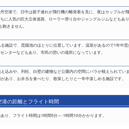
伊丹空港で、日中は親子連れが飛行機の離発着を見に、夜はカップルが
たちに人気の巨大立体迷路、ローラー滑り台やジャングルジムなどもあ
も飽きません。
ある施設で、昆陽池のほとりに位置しています。温室があるので1年中
ツセンターなどもあり、市民の憩いの場所になっています。
植え込みや、列柱、白壁の建物など公園内の空間にバラが植えられていま
場があり、お弁当を食べたり、散策したりと一年中楽しめる施設です。
)空港の距離とフライト時間
mあり、フライト時間は1時間5分～-1時間10分かかります。