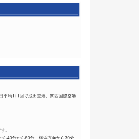
日平均111回で成田空港、関西国際空港
です。
ら40分から50分、横浜方面から30分