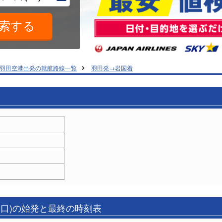
羽田空港出発の就航路線一覧
羽田発→岩国着
山口)の始発と最終の時刻表