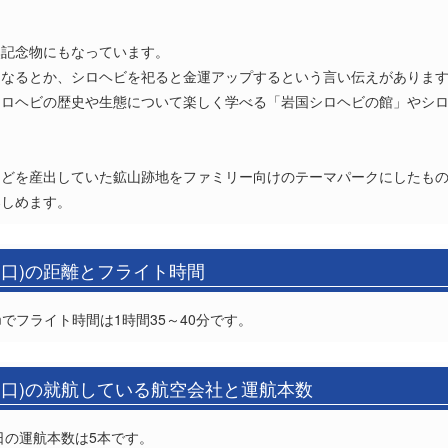
然記念物にもなっています。
になるとか、シロヘビを祀ると金運アップするという言い伝えがありま
シロヘビの歴史や生態について楽しく学べる「岩国シロヘビの館」やシ
。
などを産出していた鉱山跡地をファミリー向けのテーマパークにしたも
楽しめます。
山口)の距離とフライト時間
mでフライト時間は1時間35～40分です。
山口)の就航している航空会社と運航本数
1日の運航本数は5本です。