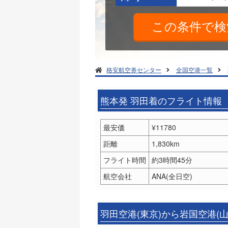
格安航空券センター
全国空港一覧
熊本発 羽田着のフライト情報
最安価
¥11780
距離
1,830km
フライト時間
約3時間45分
航空会社
ANA(全日空)
羽田空港(東京)から岩国空港(