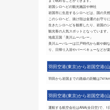
まで眺めることができます。
岩国シロヘビの観光施設や神社
岩国市に生息するシロヘビは、国の天
このシロヘビ、抜け殻は金運のお守り
生きたシロヘビを観察したり、岩国の
観光客の人気スポットとなっています
地底王国「美川ムーバレー」
美川ムーバレーは江戸時代から銀や銅
り、日帰り入浴やバーベキューなどが
羽田空港(東京)から岩国空港(
羽田から岩国までの路線の距離は741k
羽田空港(東京)から岩国空港(
運航する航空会社はANA(全日空)で、