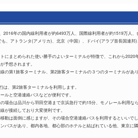
2016年の国内線利用者が約6493万人、国際線利用者が約1519万人、
でも、アトランタ(アメリカ)、北京（中国）、ドバイ(アラブ首長国連邦)
トにまとめられた使い勝手のよいターミナルが特徴で、これから2020
とが予想されます。
線の第1旅客ターミナル、第2旅客ターミナルの３つのターミナルがあ
空)は、第2旅客ターミナルを利用します。
レールと空港連絡バスなどが便利です。
の場合は品川から羽田空港まで京浜急行で約15分、モノレール利用なら
路線が接続しており大変便利です。
の移動は面倒に感じますが、その場合空港連絡バスを利用するといいで
ジンバスがあり、都内各地、都心部のホテルと結ばれている他、東京に