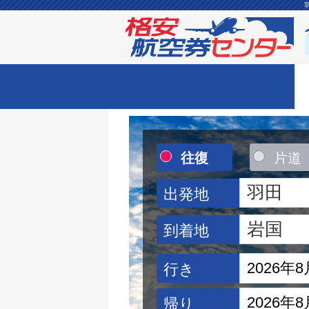
往復
片道
出発地
到着地
行き
帰り