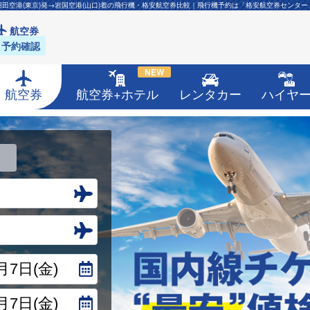
羽田空港(東京)発→岩国空港(山口)着の飛行機・格安航空券比較｜飛行機予約は「格安航空券センター
航空券
予約確認
NEW
航空券
航空券+ホテル
レンタカー
ハイヤ