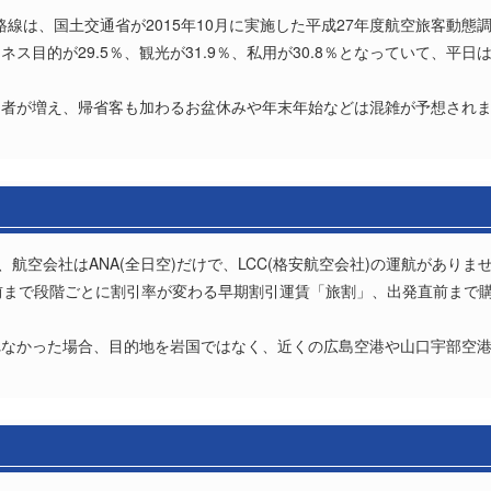
ぶ路線は、国土交通省が2015年10月に実施した平成27年度航空旅客動
ネス目的が29.5％、観光が31.9％、私用が30.8％となっていて、
。
用者が増え、帰省客も加わるお盆休みや年末年始などは混雑が予想され
、航空会社はANA(全日空)だけで、LCC(格安航空会社)の運航がありま
前まで段階ごとに割引率が変わる早期割引運賃「旅割」、出発直前まで購
れなかった場合、目的地を岩国ではなく、近くの広島空港や山口宇部空