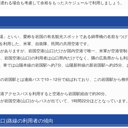
で遅れる場合も考慮して余裕をもったスケジュールで利用しましょう。
行場」といい、愛称を岩国の有名観光スポットである錦帯橋の名前をつ
路を利用した、米軍、自衛隊、民間の共用空港です。
がありますが、岩国空港(山口)だけが国内空港で唯一、米軍が空港管制
、岩国空港(山口)の利用者は山口県内だけでなく、隣の広島県からも利
は、車では山陽本線の岩国駅へ約7分、山陽新幹線の新岩国駅へ約25分、
の岩国駅とは連絡バスで10～12分で結ばれており、この岩国駅から柳井
港アクセスバスを利用すると空港から岩国駅経由で約30分。
が岩国空港(山口)からバスが出ていて、1時間22分ほどとなっています
山口)路線の利用者の傾向