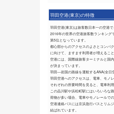
羽田空港(東京)の特徴
羽田空港(東京)は旅客数日本一の空港で、
2016年の世界の空港旅客数ランキング
第5位となっています。
都心部からのアクセスのよさとコンパク
に向けて、ますます利用者が増えるこ
空港には、国際線旅客ターミナルと国内
が決まっています。
羽田―岩国の路線を運航するANA(全日
羽田空港へのアクセスは、電車、モノ
それぞれの所要時間を見ると、電車利用
この品川駅や浜松町駅にはいろいろな
荷物が多い場合、電車やモノレールで
空港連絡バスには京浜急行バスとリム
結ばれています。