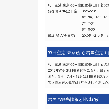
羽田空港(東京)発→岩国空港(山口)着
始発便 ANA(全日空) 3/25-5/31 
6/1-30、10/1-10/27 06
7/1-7/31 06:55
8/1-9/30 07:05
最終 ANA(全日空) 20:05→21:45 ※
羽田空港(東京)から岩国空港(
羽田空港(東京)発→岩国空港(山口)着
2016年の月別利用者数を見ると、最も多
また、5月、7月～12月は利用者数3
岩国市周辺の観光は1年を通して楽しめ
岩国の観光情報と地域紹介