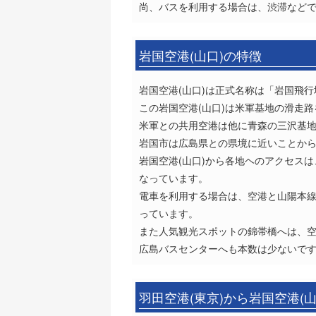
尚、バスを利用する場合は、渋滞など
岩国空港(山口)の特徴
岩国空港(山口)は正式名称は「岩国飛
この岩国空港(山口)は米軍基地の滑走
米軍との共用空港は他に青森の三沢基地
岩国市は広島県との県境に近いことから
岩国空港(山口)から各地ヘのアクセス
なっています。
電車を利用する場合は、空港と山陽本線
っています。
また人気観光スポットの錦帯橋へは、空
広島バスセンターへも本数は少ないです
羽田空港(東京)から岩国空港(