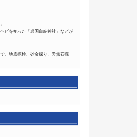
す。
ロヘビを祀った「岩国白蛇神社」などが
ので、地底探検、砂金採り、天然石掘