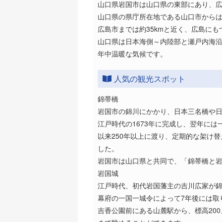
山口県岩国市は山口県の東部にあり、
山口県の県庁所在地である山口市からは
広島市までは約35kmと近く、広島に
山口県は日本海側～内陸部と瀬戸内海沿
年中温暖な気候です。
人気の観光スポット
錦帯橋
岩国市の錦川にかかり、日本三名橋や日
江戸時代の1673年に完成し、翌年に
以来250年以上に渡り、定期的な架け替
した。
岩国市は山口県と共同で、「錦帯橋と
岩国城
江戸時代、初代岩国藩主の吉川広家が
幕府の一国一城令によって7年後には取
吉香公園前にある山麓駅から、標高20