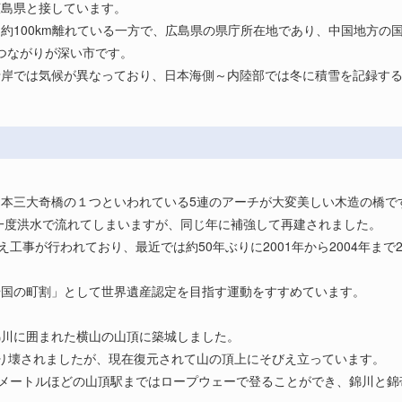
広島県と接しています。
約100km離れている一方で、広島県の県庁所在地であり、中国地方の
もつながりが深い市です。
岸では気候が異なっており、日本海側～内陸部では冬に積雪を記録する
本三大奇橋の１つといわれている5連のアーチが大変美しい木造の橋で
は一度洪水で流れてしまいますが、同じ年に補強して再建されました。
え工事が行われており、最近では約50年ぶりに2001年から2004年ま
岩国の町割」として世界遺産認定を目指す運動をすすめています。
錦川に囲まれた横山の山頂に築城しました。
り壊されましたが、現在復元されて山の頂上にそびえ立っています。
0メートルほどの山頂駅まではロープウェーで登ることができ、錦川と