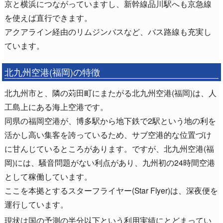
京と横浜につながっていますし、新幹線品川駅へも京急線
を使えば直行できます。
アクアライン経由のリムジンバスなど、バス路線も充実し
ています。
北九州空港(福岡)の特徴
北九州市と、隣の苅田町にまたがる北九州空港(福岡)は、人
工島上にある海上空港です。
同県の福岡空港が、博多駅から地下鉄で2駅という地の利を
活かし高い集客を誇っているため、サブ空港的な位置づけ
に甘んじているところがあります。ですが、北九州空港(福
岡)には、騒音問題がない利点があり、九州初の24時間空港
として稼働しています。
ここを本拠とするスターフライヤー(Star Flyer)は、深夜便を
運行しています。
現状は国の予測の半分以下という利用実績にとどまってい