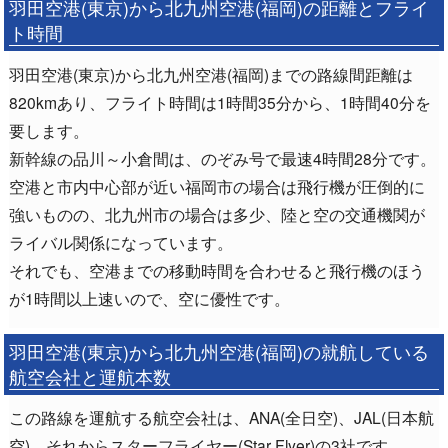
羽田空港(東京)から北九州空港(福岡)の距離とフライ
ト時間
羽田空港(東京)から北九州空港(福岡)までの路線間距離は
820kmあり、フライト時間は1時間35分から、1時間40分を
要します。
新幹線の品川～小倉間は、のぞみ号で最速4時間28分です。
空港と市内中心部が近い福岡市の場合は飛行機が圧倒的に
強いものの、北九州市の場合は多少、陸と空の交通機関が
ライバル関係になっています。
それでも、空港までの移動時間を合わせると飛行機のほう
が1時間以上速いので、空に優性です。
羽田空港(東京)から北九州空港(福岡)の就航している
航空会社と運航本数
この路線を運航する航空会社は、ANA(全日空)、JAL(日本航
空)、それからスターフライヤー(Star Flyer)の3社です。