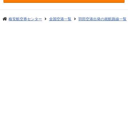
格安航空券センター
全国空港一覧
羽田空港出発の就航路線一覧
羽田発→北九州着
お申し込みのご案内
アクセスガイド
ご利用案内
キャンセルについて
会社概要
採用情報
プライバシーポリシー
ご利用の流れ
特定商取引表示
旅行業約款
格安航空券センターコラム
お問い合わせ
サイトマップ