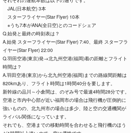
JAL(日本航空) 3本
スターフライヤー(Star Flyer) 10本
※うち7本がANA(全日空)とのコードシェア
Q.始発と最終の時刻表は？
A.始発 スターフライヤー(Star Flyer) 7:40、最終 スターフラ
イヤー(Star Flyer) 22:00
Q.羽田空港(東京)発→北九州空港(福岡)着の距離とフライト
時間は？
A.羽田空港(東京)から北九州空港(福岡)までの路線間距離は
820kmあり、フライト時間は1時間40分を要します。
新幹線の品川～小倉間は、のぞみ号で最速4時間28分です。
空港と市内中心部が近い福岡市の場合は飛行機が圧倒的に
強いものの、北九州市の場合は多少、陸と空の交通機関が
ライバル関係になっています。
それでも、空港までの移動時間を合わせると飛行機のほう
が1時間以上速いので、空に優性です。