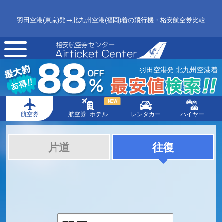
羽田空港(東京)発→北九州空港(福岡)着の飛行機・格安航空券比較
toggle
navigation
羽田空港発 北九州空港着
NEW
航空券
航空券+ホテル
レンタカー
ハイヤー
片道
往復