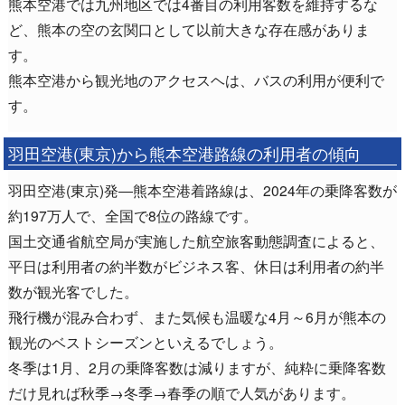
熊本空港では九州地区では4番目の利用客数を維持するな
ど、熊本の空の玄関口として以前大きな存在感がありま
す。
熊本空港から観光地のアクセスヘは、バスの利用が便利で
す。
羽田空港(東京)から熊本空港路線の利用者の傾向
羽田空港(東京)発―熊本空港着路線は、2024年の乗降客数が
約197万人で、全国で8位の路線です。
国土交通省航空局が実施した航空旅客動態調査によると、
平日は利用者の約半数がビジネス客、休日は利用者の約半
数が観光客でした。
飛行機が混み合わず、また気候も温暖な4月～6月が熊本の
観光のベストシーズンといえるでしょう。
冬季は1月、2月の乗降客数は減りますが、純粋に乗降客数
だけ見れば秋季→冬季→春季の順で人気があります。