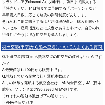
ソラシドエア(Solaseed Air)も同様に、前日まで購入する
「特売り」や、14日前までに予約する「バーゲン」など、
早期購入日数に応じて運賃の割引制度があります。
それぞれ早期に購入するほど割引率が高い、購入期限やキ
ャンセル、座席指定などに規定がありますので、自分の旅
行条件に合うお得な航空券を購入しましょう。
羽田空港(東京)から熊本空港についてのよくある質問
Q.羽田空港(東京)から熊本空港の航空券の値段はいくらです
か？
A.最安値は14190円から販売中です。
Q.就航している航空会社と運航本数は？
A.この路線を運航する航空会社は、ANA(全日空)、JAL(日本
航空)、ソラシドエア(Solaseed Air)の3社です。
それぞれの運航本数は以下の通りです。
・ANA(全日空) 3本