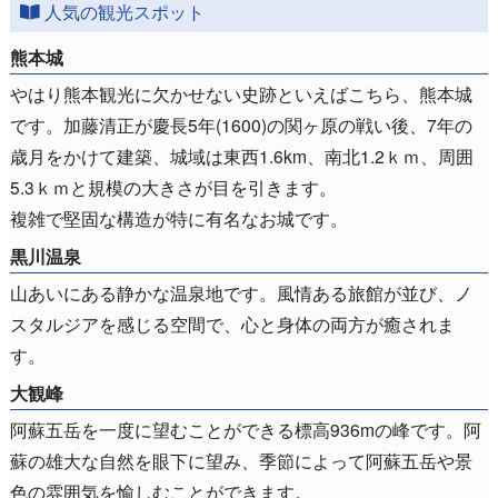
人気の観光スポット
熊本城
やはり熊本観光に欠かせない史跡といえばこちら、熊本城
です。加藤清正が慶長5年(1600)の関ヶ原の戦い後、7年の
歳月をかけて建築、城域は東西1.6km、南北1.2ｋｍ、周囲
5.3ｋｍと規模の大きさが目を引きます。
複雑で堅固な構造が特に有名なお城です。
黒川温泉
山あいにある静かな温泉地です。風情ある旅館が並び、ノ
スタルジアを感じる空間で、心と身体の両方が癒されま
す。
大観峰
阿蘇五岳を一度に望むことができる標高936mの峰です。阿
蘇の雄大な自然を眼下に望み、季節によって阿蘇五岳や景
色の雰囲気を愉しむことができます。