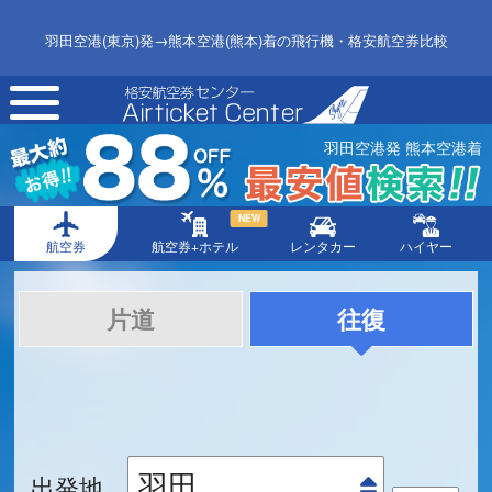
羽田空港(東京)発→熊本空港(熊本)着の飛行機・格安航空券比較
toggle
navigation
羽田空港発 熊本空港着
NEW
航空券
航空券+ホテル
レンタカー
ハイヤー
片道
往復
出発地