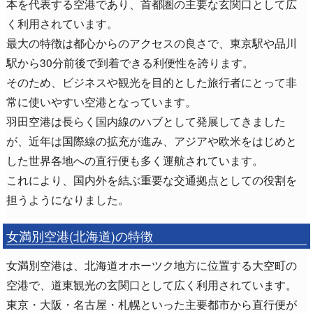
本を代表する空港であり、首都圏の主要な玄関口として広
く利用されています。
最大の特徴は都心からのアクセスの良さで、東京駅や品川
駅から30分前後で到着できる利便性を誇ります。
そのため、ビジネスや観光を目的とした旅行者にとって非
常に使いやすい空港となっています。
羽田空港は長らく国内線のハブとして発展してきました
が、近年は国際線の拡充が進み、アジアや欧米をはじめと
した世界各地への直行便も多く運航されています。
これにより、国内外を結ぶ重要な交通拠点としての役割を
担うようになりました。
女満別空港(北海道)の特徴
女満別空港は、北海道オホーツク地方に位置する大空町の
空港で、道東観光の玄関口として広く利用されています。
東京・大阪・名古屋・札幌といった主要都市から直行便が