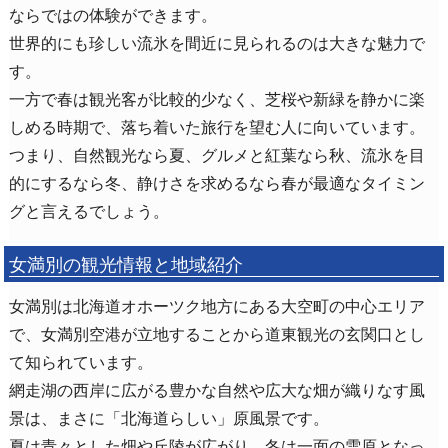
ならではの体験ができます。
世界的にも珍しい流氷を間近に見られるのは大きな魅力で
す。
一方で春は観光客が比較的少なく、芝桜や新緑を静かに楽
しめる時期で、落ち着いた旅行を望む人に向いています。
つまり、自然観光なら夏、グルメと紅葉なら秋、流氷を目
的にするなら冬、静けさを求めるなら春が最適なタイミン
グと言えるでしょう。
女満別の観光情報と地域紹介
女満別は北海道オホーツク地方にある大空町の中心エリア
で、女満別空港が立地することから道東観光の玄関口とし
て知られています。
網走湖の西岸に広がる豊かな自然や広大な畑が織りなす風
景は、まさに「北海道らしい」原風景です。
夏は青々とした畑や丘陵が広がり、冬は一面の雪原となっ