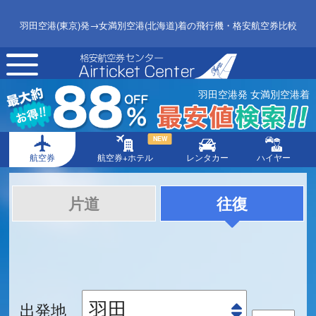
羽田空港(東京)発→女満別空港(北海道)着の飛行機・格安航空券比較
toggle
navigation
羽田空港発 女満別空港着
NEW
航空券
航空券+ホテル
レンタカー
ハイヤー
片道
往復
出発地