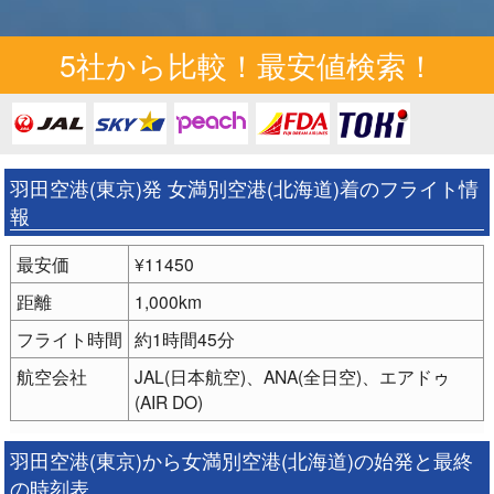
5社から比較！最安値検索！
羽田空港(東京)発 女満別空港(北海道)着のフライト情
報
最安価
¥11450
距離
1,000km
フライト時間
約1時間45分
航空会社
JAL(日本航空)、ANA(全日空)、エアドゥ
(AIR DO)
羽田空港(東京)から女満別空港(北海道)の始発と最終
の時刻表