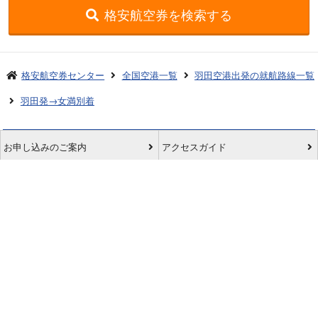
格安航空券を検索する
格安航空券センター
全国空港一覧
羽田空港出発の就航路線一覧
羽田発→女満別着
お申し込みのご案内
アクセスガイド
ご利用案内
キャンセルについて
会社概要
採用情報
プライバシーポリシー
ご利用の流れ
特定商取引表示
旅行業約款
格安航空券センターコラム
お問い合わせ