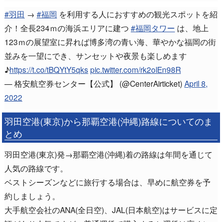
#羽田
→
#福岡
を利用する人におすすめの観光スポットを紹
介！全長234ｍの海浜エリアに建つ
#福岡タワー
は、地上
123ｍの展望室に昇れば博多湾の青い海、華やかな福岡の街
並みを一望にでき、サンセットや夜景も楽しめます
♪
https://t.co/tBQYtY5qks
pic.twitter.com/rk2olEn98R
— 格安航空券センター【公式】 (@CenterAirticket)
April 8,
2022
羽田空港(東京)から那覇空港(沖縄)路線についてのま
とめ
羽田空港(東京)発→那覇空港(沖縄)着の路線は年間を通じて
人気の路線です。
ベストシーズンなどに旅行する場合は、早めに航空券を予
約しましょう。
大手航空会社のANA(全日空)、JAL(日本航空)はサービスに定