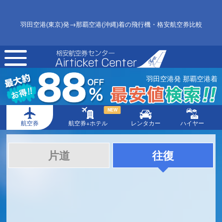
羽田空港(東京)発→那覇空港(沖縄)着の飛行機・格安航空券比較
toggle
navigation
羽田空港発 那覇空港着
NEW
航空券
航空券+ホテル
レンタカー
ハイヤー
片道
往復