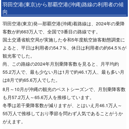
羽田空港(東京)から那覇空港(沖縄)路線の利用者の傾
向
羽田空港(東京)発―那覇空港(沖縄)着路線は、2024年の乗降
客数が約663万人で、全国で3番目の路線です。
国土交通省航空局が実施した令和5年度航空旅客動態調査に
よると、平日は利用者の54.7％、休日は利用者の約64.5％が
観光客でした。
尚、この路線の2024年月別乗降客数を見ると、月平均約
55.2万人で、最も少ない月は1月で約46.1万人、最も多い月
は8月で約65.6万人でした。
8月～10月が沖縄の観光のベストシーズンで、月別乗降客数
も月57.2万人～65.6万人を推移しています。
冬季は若干乗降客数が減りますが、とはいえ月46.1万人～
55万人で推移しており季節を問わず人気であることがうか
がえます。