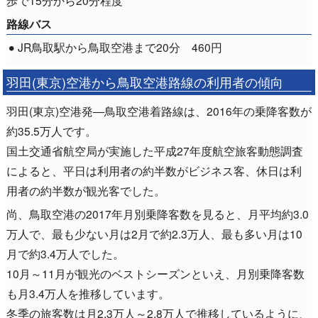
路線バス
JR鳥取駅から鳥取空港まで20分 460円
羽田(東京)空港から鳥取空港路線の利用者の傾向
羽田(東京)空港発―鳥取空港着路線は、2016年の乗降客数が
約35.5万人です。
国土交通省航空局が実施した平成27年度航空旅客動態調査
によると、平日は利用者の約半数がビジネス客、休日は利
用者の約半数が観光客でした。
尚、鳥取空港の2017年月別乗降客数を見ると、月平均約3.0
万人で、最も少ない月は2月で約2.3万人、最も多い月は10
月で約3.4万人でした。
10月～11月が観光のベストシーズンといえ、月別乗降客数
も月3.4万人を推移しています。
冬季の旅客数は月2.3万人～2.8万人で推移しているように、