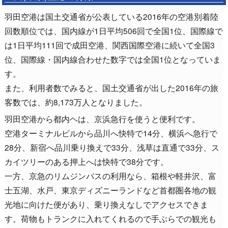
羽田空港は国土交通省が公表している2016年の空港別着陸
回数順位では、国内線が1日平均506回で全国1位、国際線で
は1日平均111回で成田空港、関西国際空港に続いて全国3
位、国際線・国内線合わせた数字では全国1位となっていま
す。
また、利用者数でみると、国土交通省が出した2016年の旅
客数では、約8,173万人となりました。
羽田空港から都内ヘは、京浜急行を使うと便利です。
空港ターミナルビルから品川へ快特で14分、横浜へ急行で
28分、新宿へ品川乗り換えで33分、浅草は直通で33分、ス
カイツリーのある押上へは快特で38分です。
一方、京急のリムジンバスの利用なら、箱根や軽井沢、富
士五湖、水戸、東京ディズニーランドなど首都圏各地の観
光地に向けた便があり、乗り換えなしでアクセスできま
す。荷物もトランクに入れてくれるので手ぶらでの観光も