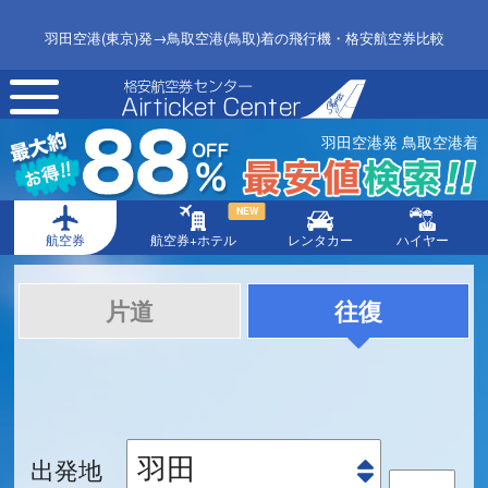
羽田空港(東京)発→鳥取空港(鳥取)着の飛行機・格安航空券比較
toggle
navigation
羽田空港発 鳥取空港着
NEW
航空券
航空券+ホテル
レンタカー
ハイヤー
片道
往復
出発地