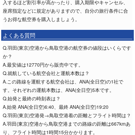
入するほど割引率が高かったり、購入期限やキャンセル、
座席指定などに規定がありますので、自分の旅行条件に合
うお得な航空券を購入しましょう。
よくある質問
Q.羽田(東京)空港から鳥取空港の航空券の値段はいくらです
か？
A.最安値は12770円から販売中です。
Q.就航している航空会社と運航本数は？
A.この路線を運航する航空会社は、ANA(全日空)の1社で
す。それぞれの運航本数は、ANA(全日空)5本です。
Q.始発と最終の時刻表は？
A.始発 ANA(全日空)6:40、最終 ANA(全日空)19:20
Q.羽田(東京)空港発→鳥取空港着の距離とフライト時間は？
A.羽田(東京)空港から鳥取空港までの路線の距離は667kmあ
り、フライト時間は1時間15分かかります。