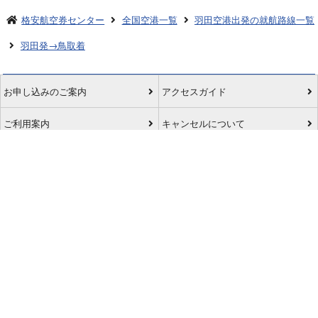
格安航空券センター
全国空港一覧
羽田空港出発の就航路線一覧
羽田発→鳥取着
お申し込みのご案内
アクセスガイド
ご利用案内
キャンセルについて
会社概要
採用情報
プライバシーポリシー
ご利用の流れ
特定商取引表示
旅行業約款
格安航空券センターコラム
お問い合わせ
サイトマップ