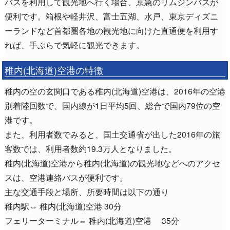
バスを利用して観光地へ行く場合、京急のリムジンバスが
便利です。箱根や軽井沢、富士五湖、水戸、東京ディズニ
ーランドなど首都圏各地の観光地に向けた直通便を利用す
れば、手ぶらで気軽に観光できます。
稚内(北海道)空港の特徴
稚内の空の玄関口である稚内(北海道)空港は、2016年の空港
別着陸回数で、国内線が1日平均5回、総合で国内79位の空
港です。
また、利用者数でみると、国土交通省が出した2016年の旅
客数では、利用者数約19.3万人となりました。
稚内(北海道)空港から稚内(北海道)の観光地などへのアクセ
スは、空港連絡バスが便利です。
主な交通手段と場所、所要時間は以下の通り
稚内駅⇔ 稚内(北海道)空港 30分
フェリーターミナル⇔ 稚内(北海道)空港 35分