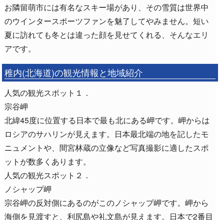
お隣留萌市には有名なスキー場があり、その雪質は世界中
のウインタースポーツファンを魅了してやみません。短い
夏に訪れても冬とは違った顔を見せてくれる、そんなエリ
アです。
稚内(北海道)の観光情報と地域紹介
人気の観光スポット１．
宗谷岬
北緯45度に位置する日本で最も北にある岬です。岬からは
ロシアのサハリンが見えます。日本最北端の地を記したモ
ニュメントや、間宮林蔵の立像など写真撮影に適したスポ
ットが数多くあります。
人気の観光スポット２．
ノシャップ岬
宗谷岬の反対側にあるのがこのノシャップ岬です。岬から
海側を見渡すと、利尻島や礼文島が見えます。日本で2番目