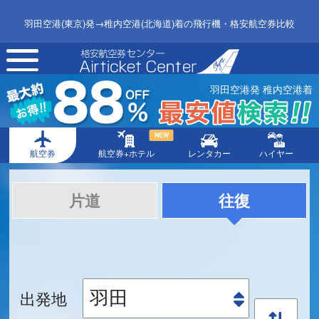
羽田空港(東京)発→稚内空港(北海道)着の飛行機・格安航空券比較
toggle
navigation
羽田空港発 稚内空港着
NEW
航空券
航空券+ホテル
レンタカー
ハイヤー
片道
往復
出発地