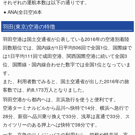
それぞれの運航本数は以下の通りです。
ANA(全日空)6本
羽田(東京)空港の特徴
羽田空港は国土交通省が公表している2016年の空港別着陸
回数順位では、国内線が1日平均506回で全国1位、国際線で
は1日平均111回で成田空港、関西国際空港に続いて全国3
位、国際線・国内線合わせた数字では全国1位となっていま
す。
また、利用者数でみると、国土交通省が出した2016年の旅
客数では、約8,173万人となりました。
羽田空港から都内ヘは、京浜急行を使うと便利です。
空港ターミナルビルから品川へ快特で14分、横浜へ急行で
28分、新宿へ品川乗り換えで33分、浅草は直通で33分、ス
カイツリーのある押上へは快特で38分です。
一方、京急のリムジンバスの利用なら、箱根や軽井沢、富