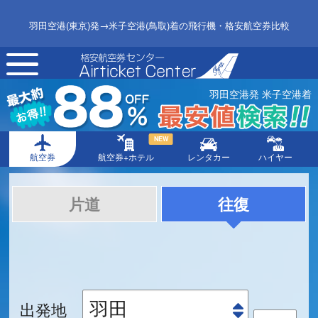
羽田空港(東京)発→米子空港(鳥取)着の飛行機・格安航空券比較
toggle
navigation
羽田空港発 米子空港着
NEW
航空券
航空券+ホテル
レンタカー
ハイヤー
片道
往復
出発地