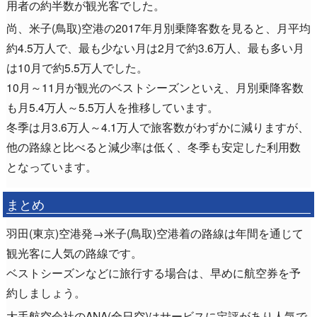
用者の約半数が観光客でした。
尚、米子(鳥取)空港の2017年月別乗降客数を見ると、月平均
約4.5万人で、最も少ない月は2月で約3.6万人、最も多い月
は10月で約5.5万人でした。
10月～11月が観光のベストシーズンといえ、月別乗降客数
も月5.4万人～5.5万人を推移しています。
冬季は月3.6万人～4.1万人で旅客数がわずかに減りますが、
他の路線と比べると減少率は低く、冬季も安定した利用数
となっています。
まとめ
羽田(東京)空港発→米子(鳥取)空港着の路線は年間を通じて
観光客に人気の路線です。
ベストシーズンなどに旅行する場合は、早めに航空券を予
約しましょう。
大手航空会社のANA(全日空)はサービスに定評があり人気で