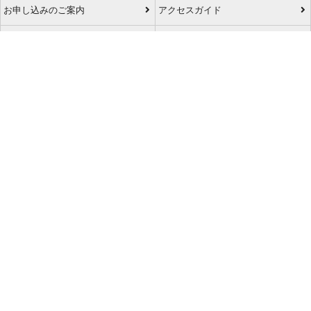
お申し込みのご案内
アクセスガイド
ご利用案内
キャンセルについて
会社概要
採用情報
プライバシーポリシー
ご利用の流れ
特定商取引表示
旅行業約款
格安航空券センターコラム
お問い合わせ
サイトマップ