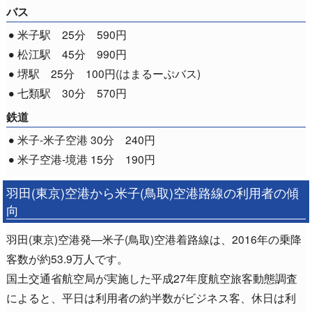
バス
米子駅 25分 590円
松江駅 45分 990円
堺駅 25分 100円(はまるーぷバス)
七類駅 30分 570円
鉄道
米子-米子空港 30分 240円
米子空港-境港 15分 190円
羽田(東京)空港から米子(鳥取)空港路線の利用者の傾
向
羽田(東京)空港発―米子(鳥取)空港着路線は、2016年の乗降
客数が約53.9万人です。
国土交通省航空局が実施した平成27年度航空旅客動態調査
によると、平日は利用者の約半数がビジネス客、休日は利