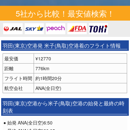
5社から比較！最安値検索！
羽田(東京)空港発 米子(鳥取)空港着のフライト情報
最安価
¥12770
距離
776km
フライト時間
約1時間20分
航空会社
ANA(全日空)
羽田(東京)空港から米子(鳥取)空港の始発と最終の時
刻表
始発 ANA(全日空)6:50