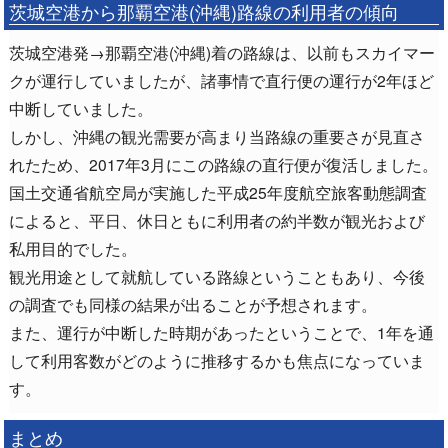
茨城空港から那覇空港(沖縄)路線の利用者の傾向
茨城空港発→那覇空港(沖縄)着の路線は、以前もスカイマー
クが運行していましたが、諸事情で直行便の運行が2年ほど
中断していました。
しかし、沖縄の観光需要が高まり当路線の重要さが見直さ
れたため、2017年3月にこの路線の直行便が復活しました。
国土交通省航空局が実施した平成25年度航空旅客動態調査
によると、平日、休日ともに利用者の約半数が観光および
私用目的でした。
観光用途として就航している路線ということもあり、今後
の調査でも同様の結果が出ることが予想されます。
また、運行が中断した時期があったということで、1年を通
して利用客数がどのように推移するかも焦点になっていま
す。
まとめ