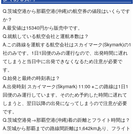
Q.茨城空港から那覇空港(沖縄)の航空券の値段はいくらです
か？
A.最安値は15340円から販売中です。
Q.就航している航空会社と運航本数は？
A.この路線を運航する航空会社はスカイマーク(Skymark)の1
社のみです。1日1回便のみの運行なので、出発時間に遅れ
てしまうと当日中に出発できなくなるため注意が必要で
す。
Q.始発と最終の時刻表は？
A.出発時刻 スカイマーク(Skymark) 11:00 ※この路線は1日1
回便のみ運行しています。そのため予約した時間に遅れて
しまうと、翌日以降の出発になってしまうので注意が必要
です。
Q.茨城空港発→那覇空港(沖縄)着の距離とフライト時間は？
A.茨城から那覇までの路線間距離は1,642kmあり、フライト