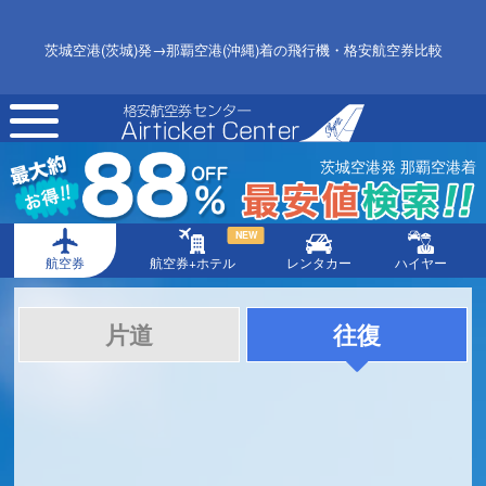
茨城空港(茨城)発→那覇空港(沖縄)着の飛行機・格安航空券比較
toggle
navigation
茨城空港発 那覇空港着
NEW
航空券
航空券+ホテル
レンタカー
ハイヤー
片道
往復