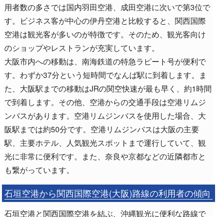
用者数の多さでは国内羽田空港、成田空港に次いで第3位で
す。ビジネス客が中心の伊丹空港と比較すると、関西国際
空港は観光客が多いのが特徴です。そのため、観光客向け
のショップやレストランが充実しています。
大阪市内への移動は、南海鉄道の特急ラピート号が便利で
す。わずか37分という短時間でなんば駅に到着します。ま
た、大阪駅までの移動はJRの関空快速が最も早く、約1時間
で到着します。その他、空港からの交通手段は空港リムジ
ンバスがあります。空港リムジンバスを使用した場合、大
阪駅までは約50分です。空港リムジンバスは大阪の主要
駅、主要ホテル、人気観光スポットまで運行していて、観
光に非常に便利です。また、奈良や京都などの近隣都市と
も繋がっています。
石垣空港から関西国際空港(大阪)路線の利用者の傾向
石垣空港と関西国際空港を結ぶ、沖縄観光に便利な路線で