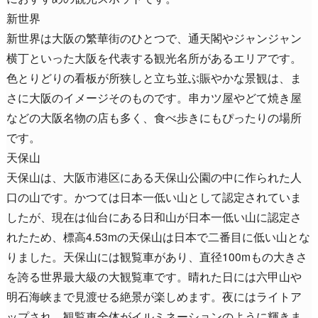
新世界
新世界は大阪の繁華街のひとつで、通天閣やジャンジャン
横丁といった大阪を代表する観光名所があるエリアです。
色とりどりの看板が所狭しと立ち並ぶ賑やかな景観は、ま
さに大阪のイメージそのものです。串カツ屋やどて焼き屋
などの大阪名物の店も多く、食べ歩きにもぴったりの場所
です。
天保山
天保山は、大阪市港区にある天保山公園の中に作られた人
口の山です。かつては日本一低い山として認定されていま
したが、現在は仙台にある日和山が日本一低い山に認定さ
れたため、標高4.53mの天保山は日本で二番目に低い山とな
りました。天保山には観覧車があり、直径100mもの大きさ
を誇る世界最大級の大観覧車です。晴れた日には六甲山や
明石海峡まで見渡せる絶景が楽しめます。夜にはライトア
ップされ、観覧車全体がイルミネーションのように輝きま