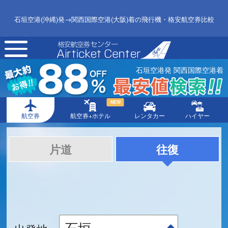
石垣空港(沖縄)発→関西国際空港(大阪)着の飛行機・格安航空券比較
toggle
navigation
石垣空港発 関西国際空港着
NEW
航空券
航空券+ホテル
レンタカー
ハイヤー
片道
往復