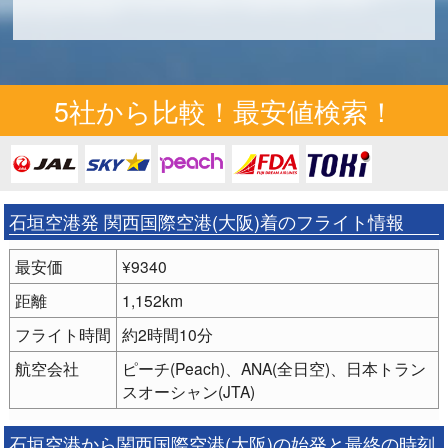
5社から比較！最安値検索！
石垣空港発 関西国際空港(大阪)着のフライト情報
最安価
¥9340
距離
1,152km
フライト時間
約2時間10分
航空会社
ピーチ(Peach)、ANA(全日空)、日本トラン
スオーシャン(JTA)
石垣空港から関西国際空港(大阪)の始発と最終の時刻