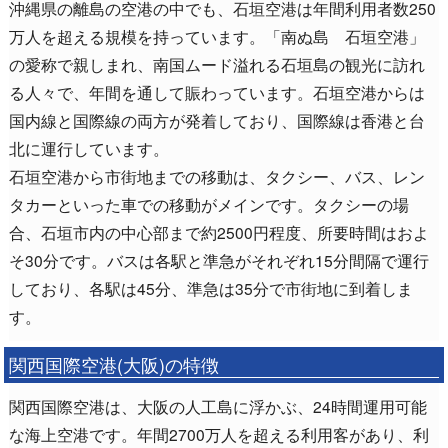
沖縄県の離島の空港の中でも、石垣空港は年間利用者数250
万人を超える規模を持っています。「南ぬ島 石垣空港」
の愛称で親しまれ、南国ムード溢れる石垣島の観光に訪れ
る人々で、年間を通して賑わっています。石垣空港からは
国内線と国際線の両方が発着しており、国際線は香港と台
北に運行しています。
石垣空港から市街地までの移動は、タクシー、バス、レン
タカーといった車での移動がメインです。タクシーの場
合、石垣市内の中心部まで約2500円程度、所要時間はおよ
そ30分です。バスは各駅と準急がそれぞれ15分間隔で運行
しており、各駅は45分、準急は35分で市街地に到着しま
す。
関西国際空港(大阪)の特徴
関西国際空港は、大阪の人工島に浮かぶ、24時間運用可能
な海上空港です。年間2700万人を超える利用客があり、利