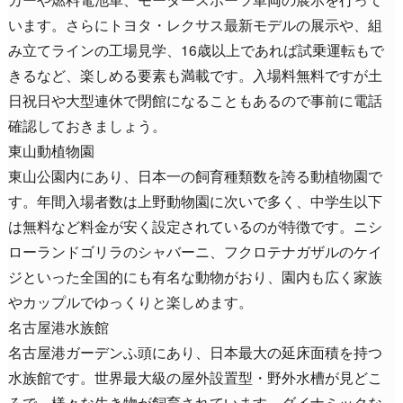
います。さらにトヨタ・レクサス最新モデルの展示や、組
み立てラインの工場見学、16歳以上であれば試乗運転もで
きるなど、楽しめる要素も満載です。入場料無料ですが土
日祝日や大型連休で閉館になることもあるので事前に電話
確認しておきましょう。
東山動植物園
東山公園内にあり、日本一の飼育種類数を誇る動植物園で
す。年間入場者数は上野動物園に次いで多く、中学生以下
は無料など料金が安く設定されているのが特徴です。ニシ
ローランドゴリラのシャバーニ、フクロテナガザルのケイ
ジといった全国的にも有名な動物がおり、園内も広く家族
やカップルでゆっくりと楽しめます。
名古屋港水族館
名古屋港ガーデンふ頭にあり、日本最大の延床面積を持つ
水族館です。世界最大級の屋外設置型・野外水槽が見どこ
ろで、様々な生き物が飼育されています。ダイナミックな