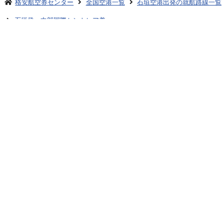
格安航空券センター
全国空港一覧
石垣空港出発の就航路線一覧
石垣発→中部国際セントレア着
お申し込みのご案内
アクセスガイド
ご利用案内
キャンセルについて
会社概要
採用情報
プライバシーポリシー
ご利用の流れ
特定商取引表示
旅行業約款
格安航空券センターコラム
お問い合わせ
サイトマップ