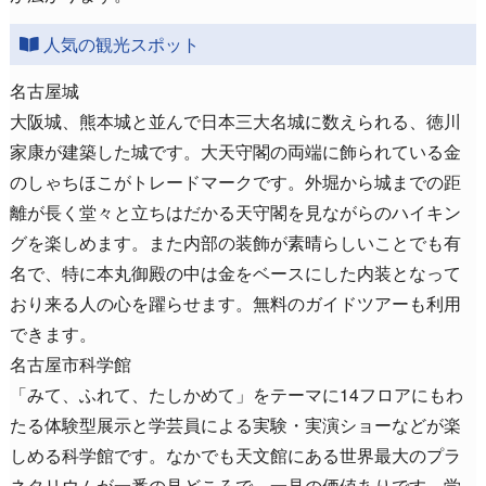
人気の観光スポット
名古屋城
大阪城、熊本城と並んで日本三大名城に数えられる、徳川
家康が建築した城です。大天守閣の両端に飾られている金
のしゃちほこがトレードマークです。外堀から城までの距
離が長く堂々と立ちはだかる天守閣を見ながらのハイキン
グを楽しめます。また内部の装飾が素晴らしいことでも有
名で、特に本丸御殿の中は金をベースにした内装となって
おり来る人の心を躍らせます。無料のガイドツアーも利用
できます。
名古屋市科学館
「みて、ふれて、たしかめて」をテーマに14フロアにもわ
たる体験型展示と学芸員による実験・実演ショーなどが楽
しめる科学館です。なかでも天文館にある世界最大のプラ
ネタリウムが一番の見どころで、一見の価値ありです。学