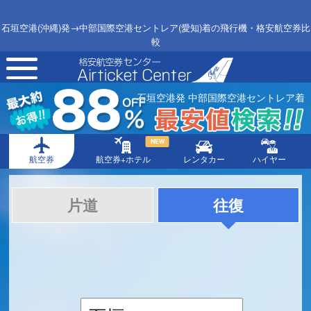
石垣空港(沖縄)発→中部国際空港セントレア(愛知)着の飛行機・格安航空券比
較
toggle
navigation
石垣空港発 中部国際空港セントレア着
NEW
航空券
航空券+ホテル
レンタカー
ハイヤー
片道
往復