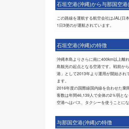
石垣空港(沖縄)から与那国空港
この路線を運航する航空会社はJAL(日本
1日3便のが運航されています。
石垣空港(沖縄)の特徴
沖縄本島よりさらに南に400km以上
島観光の起点となる空港です。戦前から
港」として2013年より運用が開始さ
ます。
2016年度の国際線国内線を合わせた乗
客数は年間46,139人で全体の2％弱と
空港へはバス、タクシーを使うことにな
与那国空港(沖縄)の特徴