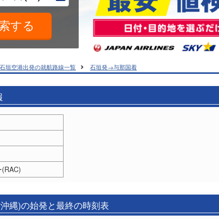
石垣空港出発の就航路線一覧
石垣発→与那国着
報
RAC)
(沖縄)の始発と最終の時刻表