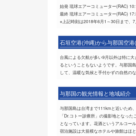
始発 琉球エアーコミューター(RAC) 10:
最終 琉球エアーコミューター(RAC) 17:
※上記時刻は2018年6月1～30日まで、7
石垣空港(沖縄)から与那国空港
台風による欠航が多い9月以外は特に大
るということもないようです。与那国島
して、温暖な気候と手付かずの自然の
与那国の観光情報と地域紹介
与那国島は台湾まで111kmと近いた
「Dr.コトー診療所」の撮影地となっ
となっています。花酒というアルコール
宿泊施設は大規模なホテルや旅館はほ