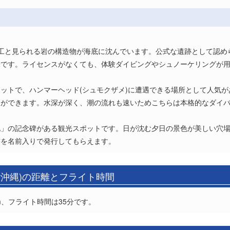
及ぶ人工と見られる岩の構造物が海底に沈んでいます。公式な遺跡として認
味です。ライセンスがなくても、体験ダイビングやシュノーケリングが
ットで、ハンマーヘッド(シュモクザメ)に遭遇できる場所として人気
とができます。水深が深く、潮の流れも速いためこちらは本格的なダイ
地」の記念碑がある観光スポットです。日が沈む夕日の景色が美しい穴
書を名前入りで発行してもらえます。
(沖縄)の距離とフライト時間
m、フライト時間は35分です。