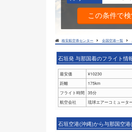
格安航空券センター
全国空港一覧
石垣発 与那国着のフライト情
最安価
¥10230
距離
175km
フライト時間
35分
航空会社
琉球エアーコミューター(
石垣空港(沖縄)から与那国空港