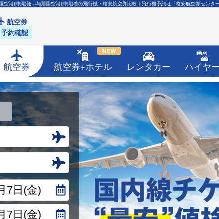
垣空港(沖縄)発→与那国空港(沖縄)着の飛行機・格安航空券比較｜飛行機予約は「格安航空券センタ
航空券
予約確認
NEW
航空券
航空券+ホテル
レンタカー
ハイヤ