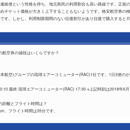
の連絡便という性格を持ち、地元島民の利用割合も高い路線です。正規
ためチケット価格が大きく上下することもないようです。格安航空券の
です。しかし、利用制限期間のない往復割引があり往復で購入すると片道
縄)の航空券の値段はいくらですか？
？
日本航空)グループの琉球エアーコミューター(RAC)1社です。1日3便
0:10 最終 琉球エアーコミューター(RAC) 17:30 ※上記時刻は2018年6
)の距離とフライト時間は？
km、フライト時間は35分です。