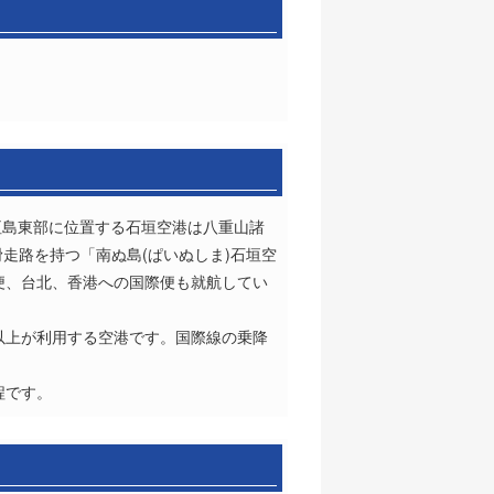
垣島東部に位置する石垣空港は八重山諸
走路を持つ「南ぬ島(ぱいぬしま)石垣空
便、台北、香港への国際便も就航してい
0人以上が利用する空港です。国際線の乗降
程です。