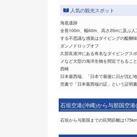
人気の観光スポット
海底遺跡
全長100m、幅60m、高さ25mに
する不思議な感覚はダイビングの醍醐
ダンノドロップオフ
久部良港沖にある有名なダイビングスポ
メなど大型の海洋生物を間近でもるこ
西崎
日本最西端、「日本で最後に日が沈む
売書で「日本最西端の証」という証明
石垣空港(沖縄)から与那国空港
石垣から与那国までの区間距離は175k