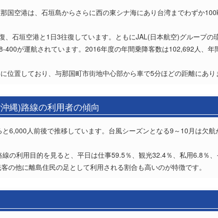
那国空港は、石垣島からさらに西の東シナ海にあり台湾までわずか100
復、石垣空港と1日3往復しています。ともにJAL(日本航空)グループの琉
-400が運航されています。2016年度の年間乗降客数は102,692人、年
に位置しており、与那国町市街地中心部から車で5分ほどの距離にあり
(沖縄)路線の利用者の傾向
ると6,000人前後で推移しています。台風シーズンとなる9～10月は
線の利用目的を見ると、平日は仕事59.5％、観光32.4％、私用6.8％、そ
％と観光客の他に離島住民の足として利用される割合も高いのが特徴です。