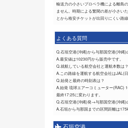
輸送力の小さいプロペラ機による離島
ません。時期による繁閑の差が小さい
とから格安チケットが出回りにくい路線
よくある質問
Q.石垣空港(沖縄)から与那国空港(沖
A.最安値は10230円から販売中です。
Q.就航している航空会社と運航本数は
A.この路線を運航する航空会社はJAL(
Q.始発と最終の時刻表は？
A.始発 琉球エアーコミューター(RAC) 1
最終17:25に変わります。
Q.石垣空港(沖縄)発→与那国空港(沖縄
A.石垣から与那国までの区間距離は175
石垣空港