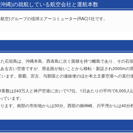
(沖縄)の就航している航空会社と運航本数
航空)グループの琉球エアーコミューター(RAC)1社です。
離れた石垣島は、沖縄本島、西表島に次ぐ面積を持つ離島であり、その石
ある古い空港ですが、滑走路が短いことから移転・新設され2000mの滑
れています。那覇、宮古、与那国との連絡便のほか本土主要空港への直行
降客数は243万人と神戸空港に次いで17位、1日あたりの平均で6,00
なっています。
ります。南部の市街地からは30分。西部の御神崎、川平湾からは40分