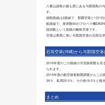
八重山諸島の最も西にある与那国島の与
す。
就航路線は2路線で、那覇空港と1日1往
航路線で、座席数50のプロペラ機DASH8
陸回数という規模の離島空港です。
空港は東西に長い与那国空港の北部沿岸
石垣空港(沖縄)から与那国空港
2016年度のこの路線の月別旅客数を見
られます。
2015年度の航空旅客動態調査からこの路
36％、私用20.0％、その他19.0
まとめ