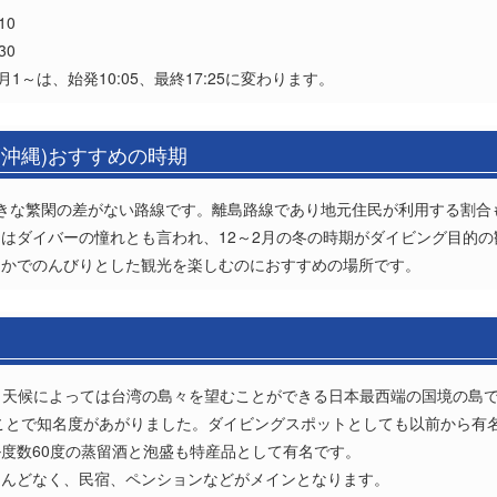
10
30
月1～は、始発10:05、最終17:25に変わります。
(沖縄)おすすめの時期
きな繁閑の差がない路線です。離島路線であり地元住民が利用する割合
はダイバーの憧れとも言われ、12～2月の冬の時期がダイビング目的
なかでのんびりとした観光を楽しむのにおすすめの場所です。
め、天候によっては台湾の島々を望むことができる日本最西端の国境の島で
たことで知名度があがりました。ダイビングスポットとしても以前から有
度数60度の蒸留酒と泡盛も特産品として有名です。
とんどなく、民宿、ペンションなどがメインとなります。