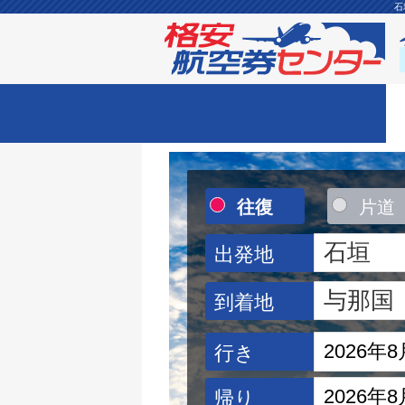
石
往復
片道
出発地
到着地
行き
帰り