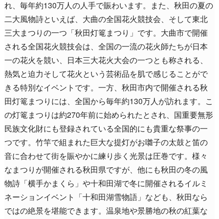
れ、毎年約130万人の人手で賑わいます。また、秋田の夏の
二大風物詩といえば、大曲の全国花火競技会、そして東北
三大まつりの一つ「秋田灯篭まつり」です。大曲市で開催
される全国花火競技会は、全国の一流の花火師たちが日本
一の花火を競い、日本三大花火大会の一つとも称される、
熱気と迫力そして花火という芸術品を肌で感じることがで
きる特別なイベントです。一方、秋田市内で開催される秋
田灯篭まつりには、全国から毎年約130万人が訪れます。こ
の灯篭まつりは約270年前に始められたとされ、国重要無形
民族文化財にも登録されている全国的にも貴重な祭事の一
つです。竹竿で組まれた巨大な提灯がお囃子の太鼓と笛の
音に合わせて街を賑やかに練り歩く光景は圧巻です。様々
なまつりが開催される秋田県ですが、他にも秋田の冬の風
物詩「横手かまくら」や十和田湖で冬に開催されるイルミ
ネーションイベント「十和田湖雪物語」なども、秋田なら
ではの絶景を堪能できます。温泉地や景勝地の秋の紅葉な