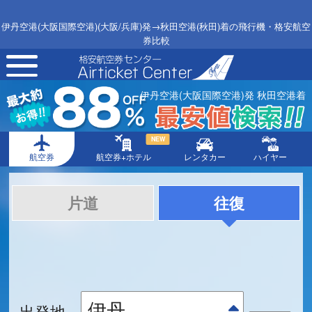
伊丹空港(大阪国際空港)(大阪/兵庫)発→秋田空港(秋田)着の飛行機・格安航空
券比較
toggle
navigation
伊丹空港(大阪国際空港)発 秋田空港着
NEW
航空券
航空券+ホテル
レンタカー
ハイヤー
片道
往復
出発地