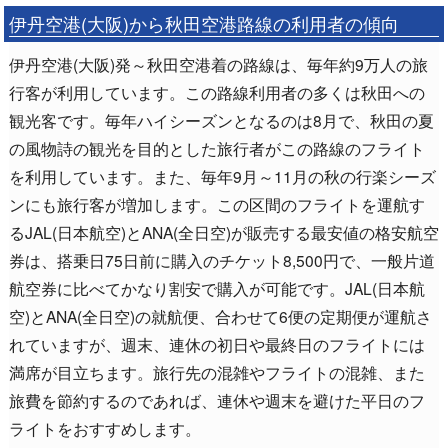
伊丹空港(大阪)から秋田空港路線の利用者の傾向
伊丹空港(大阪)発～秋田空港着の路線は、毎年約9万人の旅
行客が利用しています。この路線利用者の多くは秋田への
観光客です。毎年ハイシーズンとなるのは8月で、秋田の夏
の風物詩の観光を目的とした旅行者がこの路線のフライト
を利用しています。また、毎年9月～11月の秋の行楽シーズ
ンにも旅行客が増加します。この区間のフライトを運航す
るJAL(日本航空)とANA(全日空)が販売する最安値の格安航空
券は、搭乗日75日前に購入のチケット8,500円で、一般片道
航空券に比べてかなり割安で購入が可能です。JAL(日本航
空)とANA(全日空)の就航便、合わせて6便の定期便が運航さ
れていますが、週末、連休の初日や最終日のフライトには
満席が目立ちます。旅行先の混雑やフライトの混雑、また
旅費を節約するのであれば、連休や週末を避けた平日のフ
ライトをおすすめします。