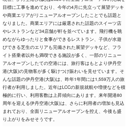
目標に工事を進めており、今年の4月に先立って展望デッキ
や商業エリアがリニューアルオープンしたことでも話題と
なりました。商業エリアには厳選された話題のスイーツ店
やレストランなど34店舗が軒を並べています。飛行機を眺
めながらゆったりと食事ができるレストラン、子供が水遊
びできる芝生のエリアも完備された展望デッキなど、フラ
イト搭乗者以外も満喫できる施設が多く、一部のリニュー
アルオープンしたての空港には、旅行客はもとより伊丹空
港(大阪)の見物客が多く駆けつけ賑わいを見せています。そ
んな話題の伊丹空港(大阪)は、昨年1年間には1,559万人の旅
行者が利用しました。近年はLCCの新規就航や増便などを積
極的に行い、利用客数は上昇傾向にあります。来年開港80
周年を迎える伊丹空港(大阪)は、さらに利用者の増加も見込
まれており、全面リニューアルオープンを控え、今後も盛
り上がりをみせそうです。