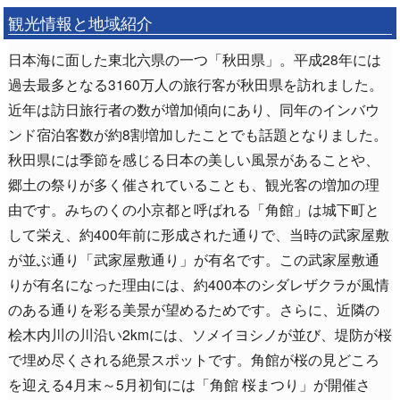
観光情報と地域紹介
日本海に面した東北六県の一つ「秋田県」。平成28年には
過去最多となる3160万人の旅行客が秋田県を訪れました。
近年は訪日旅行者の数が増加傾向にあり、同年のインバウ
ンド宿泊客数が約8割増加したことでも話題となりました。
秋田県には季節を感じる日本の美しい風景があることや、
郷土の祭りが多く催されていることも、観光客の増加の理
由です。みちのくの小京都と呼ばれる「角館」は城下町と
して栄え、約400年前に形成された通りで、当時の武家屋敷
が並ぶ通り「武家屋敷通り」が有名です。この武家屋敷通
りが有名になった理由には、約400本のシダレザクラが風情
のある通りを彩る美景が望めるためです。さらに、近隣の
桧木内川の川沿い2kmには、ソメイヨシノが並び、堤防が桜
で埋め尽くされる絶景スポットです。角館が桜の見どころ
を迎える4月末～5月初旬には「角館 桜まつり」が開催さ