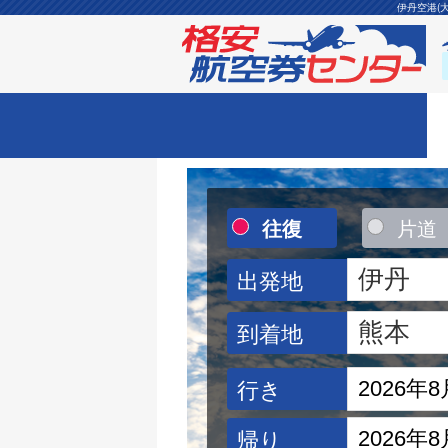
伊丹空港(
往復
片道
出発地
到着地
行き
帰り