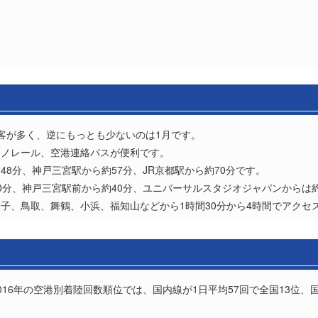
客が多く、逆にもっとも少ないのは1月です。
モノレール、空港連絡バスが便利です。
8分、神戸三宮駅から約57分、JR京都駅から約70分です。
0分、神戸三宮駅前から約40分、ユニバーサルスタジオジャパンからは約
子、鳥取、舞鶴、小浜、福知山などから1時間30分から4時間でアクセ
16年の空港別着陸回数順位では、国内線が1日平均57回で全国13位、