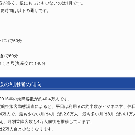
客が多く、逆にもっとも少ないのは1月です。
所要時間は以下の通りです。
ス)で60分
)で60分
くさ号(九産交)で140分
路線の利用者の傾向
016年の乗降客数が約40.4万人です。
度航空旅客動態調査によると、平日は利用者の約半数がビジネス客、休
4万人で、最も少ない月は4月で約2.6万人、最も多い月は8月で約4.1万
いえ、月別乗降客数も4万人前後を推移しています。
月は2万人台と少なくなります。