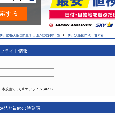
伊丹空港(大阪国際空港)出発の就航路線一覧
伊丹(大阪国際)発→熊本着
のフライト情報
L(日本航空)、天草エアライン(AMX)
の始発と最終の時刻表