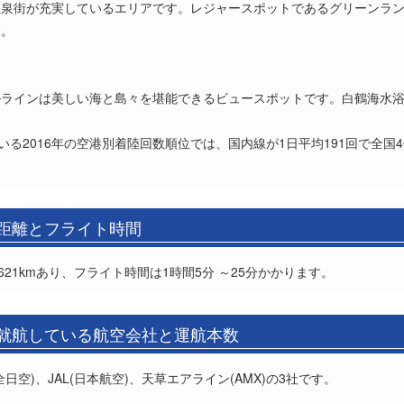
温泉街が充実しているエリアです。レジャースポットであるグリーンラ
す。
ルラインは美しい海と島々を堪能できるビュースポットです。白鶴海水
いる2016年の空港別着陸回数順位では、国内線が1日平均191回で全
の距離とフライト時間
21kmあり、フライト時間は1時間5分 ～25分かかります。
の就航している航空会社と運航本数
日空)、JAL(日本航空)、天草エアライン(AMX)の3社です。
。