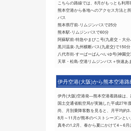
こちらの路線では、8月がもっとも利用
熊本空港から各地へのアクセス方法と
バス
熊本県庁前-リムジンバスで25分
熊本駅-リムジンバスで60分
阿蘇駅前-特急やまびこ号(九産交・大分バ
黒川温泉-九州横断バス(九産交)で150分
八代市街-すーぱーばんぺいゆ号(神園交通
天草・松島-空港リムジンバス＋快速あま
伊丹空港(大阪)から熊本空港
伊丹(大阪)空港発―熊本空港着路線は、2
国土交通省航空局が実施した平成27年
尚、月別乗降客数を見ると、月平均約3.
8月～11月が熊本のベストシーズンと
真冬の1,2月、春から夏にかけて4～6