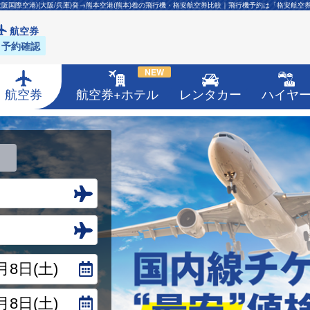
大阪国際空港)(大阪/兵庫)発→熊本空港(熊本)着の飛行機・格安航空券比較｜飛行機予約は「格安航空
航空券
予約確認
NEW
航空券
航空券+ホテル
レンタカー
ハイヤ