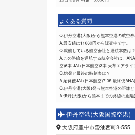
よくある質問
Q.伊丹空港(大阪)から熊本空港の航空
A.最安値は11660円から販売中です。
Q.就航している航空会社と運航本数は
A.この路線を運航する航空会社は、ANA
空)6本 JAL(日本航空)3本 天草エアライン
Q.始発と最終の時刻表は？
A.始発便JAL(日本航空)7:05 最終便ANA(
Q.伊丹空港(大阪)発→熊本空港の距離
A.伊丹(大阪)から熊本までの路線の距離
伊丹空港(大阪国際空港)
大阪府豊中市螢池西町3-555