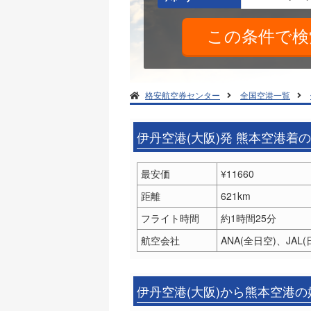
格安航空券センター
全国空港一覧
伊丹空港(大阪)発 熊本空港着
最安価
¥11660
距離
621km
フライト時間
約1時間25分
航空会社
ANA(全日空)、JA
伊丹空港(大阪)から熊本空港