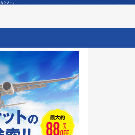
券センター」
ー