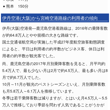
熊本 150分
伊丹空港(大阪)から宮崎空港路線の利用者の傾向
伊丹(大阪)空港発―鹿児島空港着路線は、2016年の乗降客数
が約64.8万人とやや規模の大きな路線です。
国土交通省航空局が実施した平成27年度航空旅客動態調査
によると、平日は利用者の約半数がビジネス客、休日は利
用者の約半数が観光客でした。
尚、鹿児島空港の2017年月別乗降客数を見ると、月平均約
5.4万人で、最も少ない月は2月で約4.5万人、最も多い月は8
月で約6.7万人でした。
10月～11月が観光のベストシーズンといえ、月別乗降客数
も月5.8万人～6.1万人を推移しています。
冬季は若干乗降客数は減りますが、とはいえ月4.5万人～5.5
万人で推移しており季節を問わず人気であることがうかが