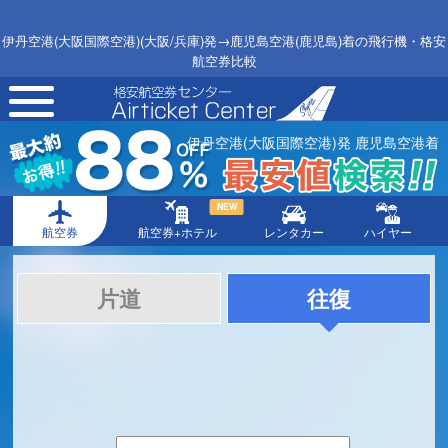
伊丹空港(大阪国際空港)(大阪/兵庫)発→鹿児島空港(鹿児島)着の飛行機・格安
航空券比較
toggle
navigation
伊丹空港(大阪国際空港)発 鹿児島空港着
NEW
航空券
航空券+ホテル
レンタカー
ハイヤー
片道
往復