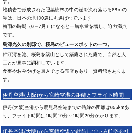
す。
堆積岩で形成された照葉樹林の中の崖を流れ落ちる88ｍの
滝は、日本の滝100選にも選ばれています。
梅雨の時期（6～7月）になると一層水量を増し、迫力満点
です。
島津光久の別邸で、桜島のビュースポットの一つ。
錦江湾を池、桜島を築山として築庭された庭で、自然と人
工とが見事に調和しています。
食事やおみやげを購入できる売店もあり、資料館もありま
す。
伊丹空港(大阪)から宮崎空港の距離とフライト時間
伊丹(大阪)空港から鹿児島空港までの路線の距離は655kmあ
り、フライト時間は1時間10分～1時間20分かかります。
伊丹空港(大阪)から宮崎空港の就航している航空会社