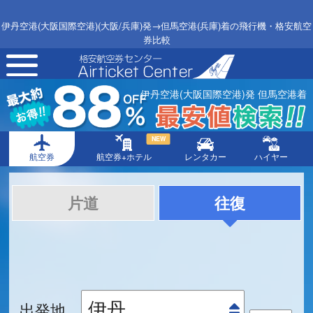
伊丹空港(大阪国際空港)(大阪/兵庫)発→但馬空港(兵庫)着の飛行機・格安航空
券比較
toggle
navigation
伊丹空港(大阪国際空港)発 但馬空港着
NEW
航空券
航空券+ホテル
レンタカー
ハイヤー
片道
往復
出発地