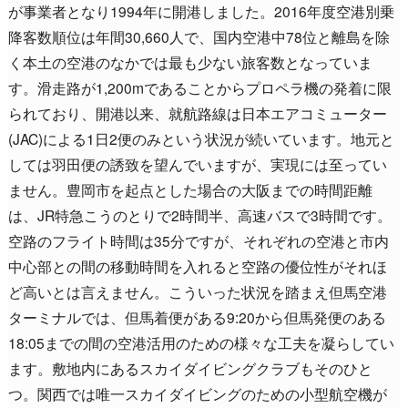
が事業者となり1994年に開港しました。2016年度空港別乗
降客数順位は年間30,660人で、国内空港中78位と離島を除
く本土の空港のなかでは最も少ない旅客数となっていま
す。滑走路が1,200mであることからプロペラ機の発着に限
られており、開港以来、就航路線は日本エアコミューター
(JAC)による1日2便のみという状況が続いています。地元と
しては羽田便の誘致を望んでいますが、実現には至ってい
ません。豊岡市を起点とした場合の大阪までの時間距離
は、JR特急こうのとりで2時間半、高速バスで3時間です。
空路のフライト時間は35分ですが、それぞれの空港と市内
中心部との間の移動時間を入れると空路の優位性がそれほ
ど高いとは言えません。こういった状況を踏まえ但馬空港
ターミナルでは、但馬着便がある9:20から但馬発便のある
18:05までの間の空港活用のための様々な工夫を凝らしてい
ます。敷地内にあるスカイダイビングクラブもそのひと
つ。関西では唯一スカイダイビングのための小型航空機が