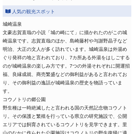
人気の観光スポット
城崎温泉
文豪志賀直哉の小説「城の崎にて」に描かれたのがこの城
崎温泉です。志賀直哉のほか、島崎藤村や与謝野晶子など
明治、大正の文人が多く訪れています。城崎温泉は外湯め
ぐり発祥の地と言われており、7カ所ある外湯をはしごする
のが城崎温泉の楽しみ方です。7つの外湯それぞれに開運招
福、良縁成就、商売繁盛などの御利益があると言われてお
り、その御利益の逸話が城崎温泉の歴史を物語っていま
す。
コウノトリの郷公園
野生種は一時絶滅したと言われる国の天然記念物コウノト
リ。その保護と繁殖を行っている県立の研究施設で、公開
エリアでは飼育されているコウノトリを見学できます。里
山のなかに作られた公園施設はコウノトリの野生復帰に適