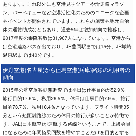
あります。これ以外にも空港見学ツアーや滑走路マラソ
ン、バーベキューなど空港活性化のためのユニークな企画
やイベントが開催されています。これらの施策や地元自治
体の運賃助成などもあり、過去5年は増加傾向で推移し、
2017年度の乗降客数は31,967人になっています。空港から
は空港連絡バスが出ており、JR豊岡駅までは15分、JR城崎
温泉駅までは40分です。
伊丹空港(名古屋)から但馬空港(兵庫)路線の利用者の
傾向
2015年の航空旅客動態調査では平日は仕事目的が52.9％、
旅行目的17.6％、私用26.5％、休日は仕事目的7.9％、旅行
目的73.7％、私用18.4％となっています。フライト時間35
分という短距離路線のため休日の旅行が多いことが特徴で
す。JAL(日本航空)が運航する路線ということで、上級会員
になるために年間搭乗回数を増やすことだけを目的とする