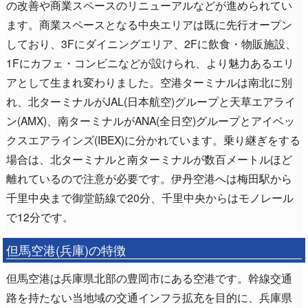
の改善や商業スペースのリニューアルなどが進められてい
ます。商業スペースとなる中央エリアは既に先行オープン
しており、3Fにダイニングエリア、2Fに飲食・物販施設、
1Fにカフェ・コンビニなどが設けられ、より魅力あるエリ
アとして生まれ変わりました。空港ターミナルは南北に別
れ、北ターミナルがJAL(日本航空)グループと天草エアライ
ン(AMX)、南ターミナルがANA(全日空)グループとアイベッ
クスエアラインズ(IBEX)に分かれています。乗り継ぎをする
場合は、北ターミナルと南ターミナルが数百メートルほど
離れているので注意が必要です。伊丹空港へは梅田駅から
千里中央まで御堂筋線で20分、千里中央からはモノレール
で12分です。
但馬空港(兵庫)の特徴
但馬空港は兵庫県北部の豊岡市にある空港です。幹線交通
路を持たない当地域の交通インフラ拡充を目的に、兵庫県