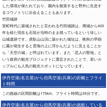
した環境が保たれており、園内を散策すると野外に生息す
るコウノトリに出会えることもあります。
竹田城跡
室町時代に築城されたと言われる竹田城跡は、廃城から400
年を経た現在も石垣が当時のまま残っているという珍しい
山城遺跡です。虎臥山山頂に築かれた城址は、晩秋の早朝
に霧が発生すると雲海の上に浮かんだように見えることか
ら「天空の城」と呼ばれています。また「恋人の聖地」と
いう政府の観光プロジェクトに選定されたことで、若いカ
ップルにも人気の観光スポットになっています。
伊丹空港(名古屋)から但馬空港(兵庫)の距離とフライ
ト時間
この路線の区間距離は175km、フライト時間は35分です。
伊丹空港(名古屋)から但馬空港(兵庫)の就航している