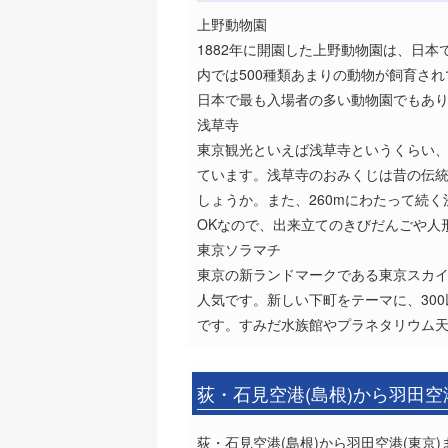
上野動物園
1882年に開園した上野動物園は、日
内では500種類あまりの動物が飼育さ
日本で最も入場者の多い動物園でもあ
浅草寺
東京観光といえば浅草寺というくらい
ています。浅草寺のおみくじは昔の伝
しょうか。また、260mにわたって続
OKなので、出来立てのきびだんごや人
東京ソラマチ
東京の新ランドマークである東京スカ
人気です。新しい下町をテーマに、30
です。すみだ水族館やプラネタリウム
荻・石見空港(島根)から羽田空
荻・石見空港(島根)から羽田空港(東京)