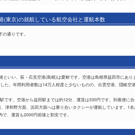
港(東京)の就航している航空会社と運航本数
下の通りです。
空港といい、荻・石見空港(島根)は愛称です。空港は島根県益田市にあ
した。年間利用者数は14万人程度と少ないものの、出雲空港、隠岐空
田駅です。空港から益田駅までは約12分、運賃は330円です。到着便に
面、津和野方面、浜田方面へは乗り合いタクシーが運航しています。1
で、運賃も2000円前後と割安です。