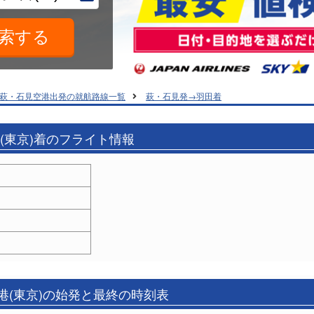
萩・石見空港出発の就航路線一覧
萩・石見発→羽田着
港(東京)着のフライト情報
港(東京)の始発と最終の時刻表