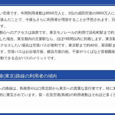
い空港です。年間利用者数は8500万人と、2位の成田空港の3800万
が進んだことで、今後もさらに利用者が増加することが予想されます。
ます。
、都心へのアクセスは抜群です。東京モノレールの利用で浜松町駅まで約1
用した場合、東京都内の主要駅なら、ほぼ1時間以内に到着します。東京駅
クセスしたい場合は空港バスが便利です。東京駅まで約40分、新宿駅ま
ます。空港バスはお台場方面、横浜方面の他、千葉やつくばなど首都圏
移動できる点がバスのメリットです。
港(東京)路線の利用者の傾向
京)への路線は、島根県や山口県北部から東京への貴重な直行便です。特
目的に重宝されています。荻・石見空港(島根)の利用者数はそれほど多