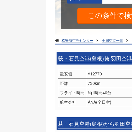
格安航空券センター
全国空港一覧
荻・石見空港(島根)発 羽田空
最安価
¥12770
距離
730km
フライト時間
約1時間40分
航空会社
ANA(全日空)
荻・石見空港(島根)から羽田空