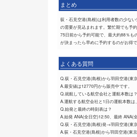
まとめ
荻・石見空港(島根)は利用者数の少な
の需要が見込まれます。繁忙期でも予約
75日前から予約可能で、最大約88％
が決まったら早めに予約するのがお得
よくある質問
Q.荻・石見空港(島根)から羽田空港(
A.最安値は12770円から販売中です。
Q.就航している航空会社と運航本数は
A.運航する航空会社と1日の運航本数は、
Q.始発と最終の時刻表は？
A.始発 ANA(全日空)12:50、最終 ANA(全
Q.荻・石見空港(島根)発→羽田空港(
A.荻・石見空港(島根)から羽田空港(東