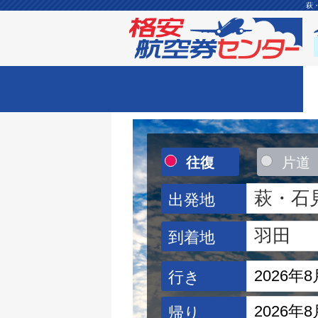
萩
往復
片道
出発地
到着地
行き
帰り