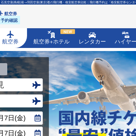
・石見空港(島根)発→羽田空港(東京)着の飛行機・格安航空券比較｜飛行機予約は「格安航空券センタ
航空券
予約確認
NEW
航空券
航空券+ホテル
レンタカー
ハイヤ