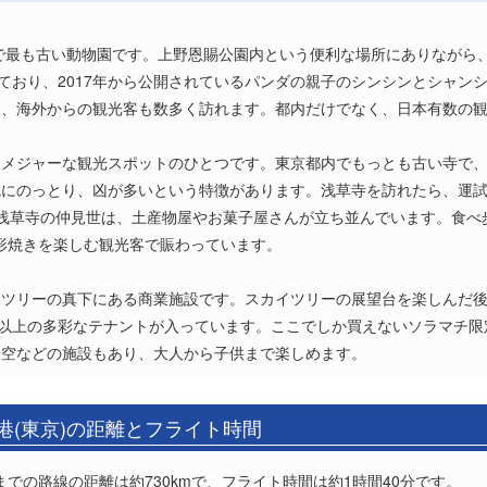
本で最も古い動物園です。上野恩賜公園内という便利な場所にありながら、
れており、2017年から公開されているパンダの親子のシンシンとシャン
り、海外からの観光客も数多く訪れます。都内だけでなく、日本有数の
、メジャーな観光スポットのひとつです。東京都内でもっとも古い寺で
統にのっとり、凶が多いという特徴があります。浅草寺を訪れたら、運
く浅草寺の仲見世は、土産物屋やお菓子屋さんが立ち並んでいます。食
形焼きを楽しむ観光客で賑わっています。
イツリーの真下にある商業施設です。スカイツリーの展望台を楽しんだ
0以上の多彩なテナントが入っています。ここでしか買えないソラマチ
天空などの施設もあり、大人から子供まで楽しめます。
港(東京)の距離とフライト時間
までの路線の距離は約730kmで、フライト時間は約1時間40分です。