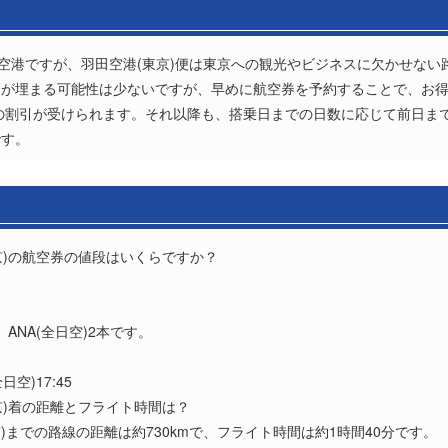
い空港ですが、羽田空港(東京)便は東京への観光やビジネスに欠かせな
が埋まる可能性は少ないですが、早めに航空券を予約することで、お得な
もの割引が受けられます。それ以降も、搭乗日までの日数に応じて前日ま
です。
東京)の航空券の値段はいくらですか？
？
ANA(全日空)2本です。
日空)17:45
東京)着の距離とフライト時間は？
京)までの路線の距離は約730kmで、フライト時間は約1時間40分です。