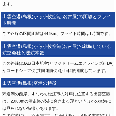
ます。
出雲空港(島根)から小牧空港(名古屋)の距離とフライ
ト時間
この路線の区間距離は445km、フライト時間は1時間です。
出雲空港(島根)から小牧空港(名古屋)の就航している
航空会社と運航本数
この路線はJAL(日本航空)とフジドリームエアラインズ(FDA)
がコードシェア便(共同運航便)を1日2便運航しています。
出雲空港(島根)空港の特徴
宍道湖の西岸、すなわち松江市の対岸に位置する出雲空港
は、2,000mの滑走路が湖に突き出る形というほかの空港に
は見られない特徴があります。
この空港には、羽田(東京)、伊丹(大阪)、小牧(名古屋)の3大