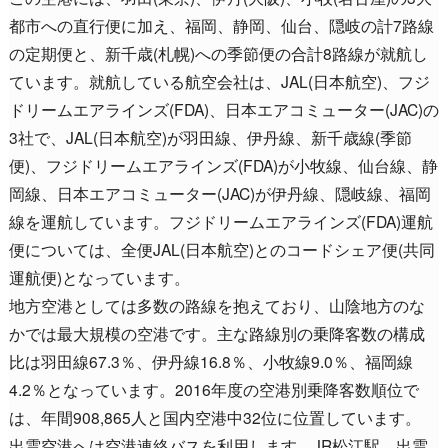
都市への直行便に加え、福岡、静岡、仙台、隠岐の計7路線
の定期便と、新千歳(札幌)への季節便の合計8路線が就航し
ています。就航している航空会社は、JAL(日本航空)、フジ
ドリームエアラインズ(FDA)、日本エアコミューター(JAC)の
3社で、JAL(日本航空)が羽田線、伊丹線、新千歳線(季節
便)、フジドリームエアラインズ(FDA)が小牧線、仙台線、静
岡線、日本エアコミューター(JAC)が伊丹線、隠岐線、福岡
線を運航しています。フジドリームエアラインズ(FDA)運航
便については、全便JAL(日本航空)とのコードシェア便(共同
運航便)となっています。
地方空港としては多数の路線を抱えており、山陰地方のな
かでは最大規模の空港です。主な路線別の乗降客数の構成
比は羽田線67.3％、伊丹線16.8％、小牧線9.0％、福岡線
4.2％となっています。2016年度の空港別乗降客数順位で
は、年間908,865人と国内空港中32位に位置しています。
出雲空港へは空港連絡バスを利用します。JR松江駅、出雲