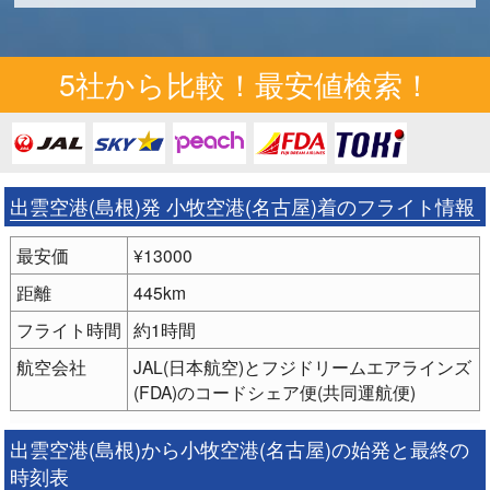
5社から比較！最安値検索！
出雲空港(島根)発 小牧空港(名古屋)着のフライト情報
最安価
¥13000
距離
445km
フライト時間
約1時間
航空会社
JAL(日本航空)とフジドリームエアラインズ
(FDA)のコードシェア便(共同運航便)
出雲空港(島根)から小牧空港(名古屋)の始発と最終の
時刻表