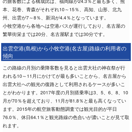
の旅客数による構成比は、福岡線が24.3％と最も多く、熊
本、花巻、青森がそれぞれ10～15％、高知、山形、北九
州、出雲が7～8％、新潟が4.4％となっています。
小牧空港から各地へは空港バスが運行しており、名古屋の
繁華街栄までは20分、名古屋駅までは30分です。
出雲空港(島根)から小牧空港(名古屋)路線の利用者の
傾向
この路線の月別の乗降客数を見ると出雲大社の神在祭が行
われる10～11月にかけてが最も多いことから、名古屋から
出雲大社への観光の復路として利用されるケースが多いこ
とがわかります。2017年度の月別搭乗率は3、5、6、8、10
月が70％を超えており、11月が81.8％と最も高くなってい
ます。2015年の航空旅客動態調査では観光目的が平日
76.0％、休日64.1％と観光路線の色合いが濃いことが見て取
れます。