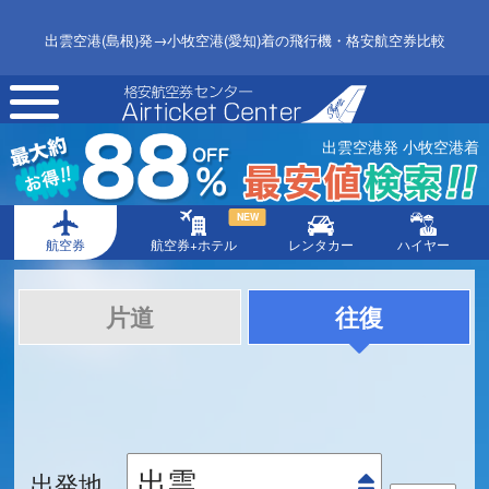
出雲空港(島根)発→小牧空港(愛知)着の飛行機・格安航空券比較
toggle
navigation
出雲空港発 小牧空港着
NEW
航空券
航空券+ホテル
レンタカー
ハイヤー
片道
往復
出発地