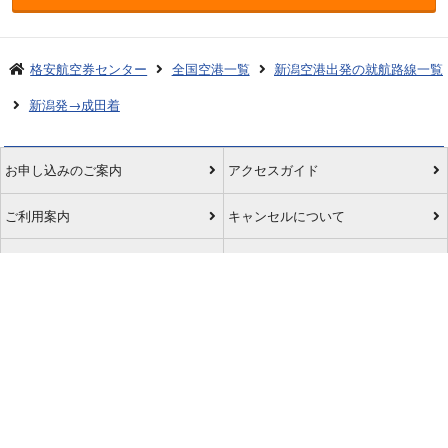
格安航空券センター
全国空港一覧
新潟空港出発の就航路線一覧
新潟発→成田着
お申し込みのご案内
アクセスガイド
ご利用案内
キャンセルについて
会社概要
採用情報
プライバシーポリシー
ご利用の流れ
特定商取引表示
旅行業約款
格安航空券センターコラム
お問い合わせ
サイトマップ