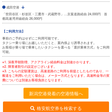
成田空港
「世田谷区・杉並区・三鷹市・武蔵野市」…京葉道路経由 24,000円 首
都高速湾岸線経由 26,000円
【ご利用方法】
事前のご予約はせずにご利用可能です。
タクシー乗り場にお越しいただくと、案内係より誘導されます。
お客様が乗り場で乗車したいタクシーを選べる「選択乗車方式」をご利用
可能。
※1. 深夜早朝割増、アクアライン経由料金は別途かかります。
※2. 障害者割引の設定がございます。
※3. こちらの定額運賃は、高速道路のご利用を前提としたものであり、一
般道をご利用いただく場合は、メーター方式となります。高速料金等の実
費については別途お客様負担となります。
新潟空港発着の空港情報へ
格安航空券を検索する