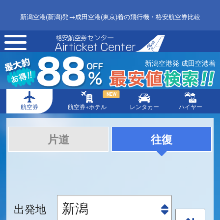
新潟空港(新潟)発→成田空港(東京)着の飛行機・格安航空券比較
toggle
navigation
新潟空港発 成田空港着
NEW
航空券
航空券+ホテル
レンタカー
ハイヤー
片道
往復
出発地