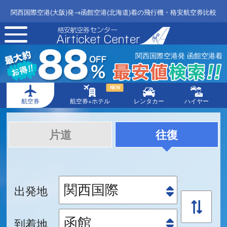
関西国際空港(大阪)発→函館空港(北海道)着の飛行機・格安航空券比較
toggle
navigation
関西国際空港発 函館空港着
NEW
航空券
航空券+ホテル
レンタカー
ハイヤー
片道
往復
出発地
到着地