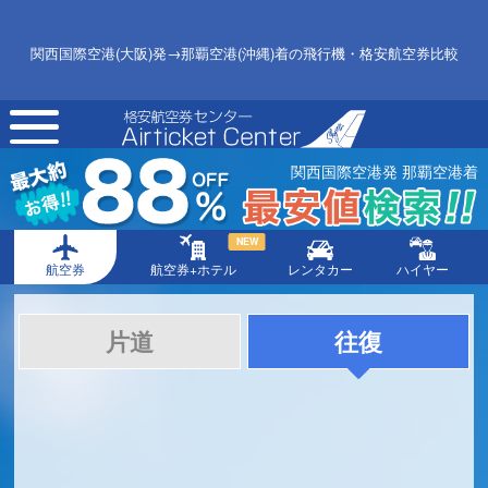
関西国際空港(大阪)発→那覇空港(沖縄)着の飛行機・格安航空券比較
toggle
navigation
関西国際空港発 那覇空港着
NEW
航空券
航空券+ホテル
レンタカー
ハイヤー
片道
往復