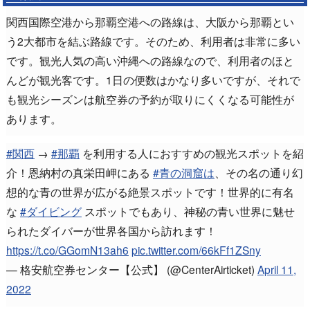
関西国際空港から那覇空港への路線は、大阪から那覇とい
う2大都市を結ぶ路線です。そのため、利用者は非常に多い
です。観光人気の高い沖縄への路線なので、利用者のほと
んどが観光客です。1日の便数はかなり多いですが、それで
も観光シーズンは航空券の予約が取りにくくなる可能性が
あります。
#関西
→
#那覇
を利用する人におすすめの観光スポットを紹
介！恩納村の真栄田岬にある
#青の洞窟は
、その名の通り幻
想的な青の世界が広がる絶景スポットです！世界的に有名
な
#ダイビング
スポットでもあり、神秘の青い世界に魅せ
られたダイバーが世界各国から訪れます！
https://t.co/GGomN13ah6
pic.twitter.com/66kFf1ZSny
— 格安航空券センター【公式】 (@CenterAirticket)
April 11,
2022