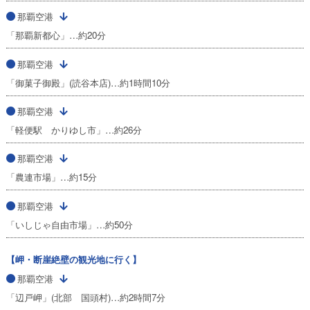
那覇空港
「那覇新都心」…約20分
那覇空港
「御菓子御殿」(読谷本店)…約1時間10分
那覇空港
「軽便駅 かりゆし市」…約26分
那覇空港
「農連市場」…約15分
那覇空港
「いしじゃ自由市場」…約50分
【岬・断崖絶壁の観光地に行く】
那覇空港
「辺戸岬」(北部 国頭村)…約2時間7分