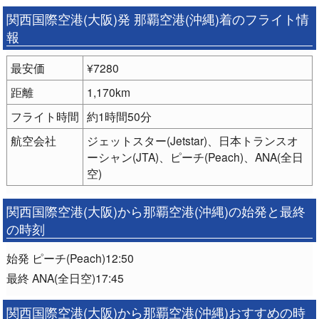
関西国際空港(大阪)発 那覇空港(沖縄)着のフライト情
報
最安価
¥7280
距離
1,170km
フライト時間
約1時間50分
航空会社
ジェットスター(Jetstar)、日本トランスオ
ーシャン(JTA)、ピーチ(Peach)、ANA(全日
空)
関西国際空港(大阪)から那覇空港(沖縄)の始発と最終
の時刻
始発 ピーチ(Peach)12:50
最終 ANA(全日空)17:45
関西国際空港(大阪)から那覇空港(沖縄)おすすめの時