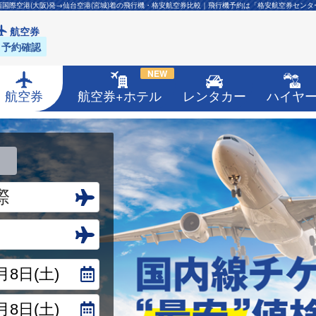
西国際空港(大阪)発→仙台空港(宮城)着の飛行機・格安航空券比較｜飛行機予約は「格安航空券センタ
航空券
予約確認
NEW
航空券
航空券+ホテル
レンタカー
ハイヤ