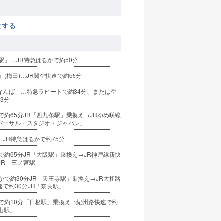
約する
駅」…JR特急はるかで約50分
」(梅田)…JR関空快速で約65分
なんば」…特急ラピートで約34分、または空
3分
で約65分JR「西九条駅」乗換え→JRゆめ咲線
バーサル・スタジオ・ジャパン」
JR特急はるかで約75分
で約65分JR「大阪駅」乗換え→JR神戸線新快
JR「三ノ宮駅」
かで約30分JR「天王寺駅」乗換え→JR大和路
で約30分JR「奈良駅」
速で約10分「日根駅」乗換え→紀州路快速で約
山駅」