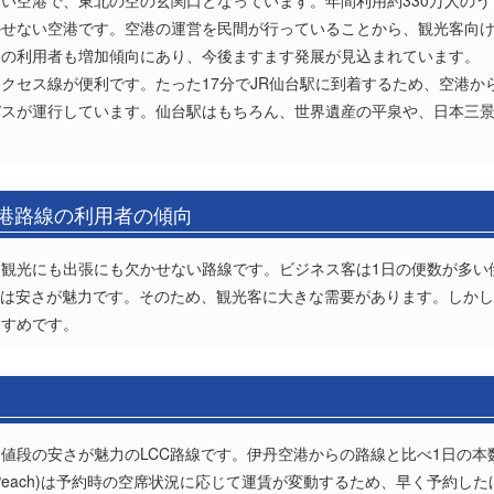
い空港で、東北の空の玄関口となっています。年間利用約330万人のう
かせない空港です。空港の運営を民間が行っていることから、観光客向
らの利用者も増加傾向にあり、今後ますます発展が見込まれています。
クセス線が便利です。たった17分でJR仙台駅に到着するため、空港か
バスが運行しています。仙台駅はもちろん、世界遺産の平泉や、日本三
空港路線の利用者の傾向
観光にも出張にも欠かせない路線です。ビジネス客は1日の便数が多い
線は安さが魅力です。そのため、観光客に大きな需要があります。しかし
すすめです。
値段の安さが魅力のLCC路線です。伊丹空港からの路線と比べ1日の本
Peach)は予約時の空席状況に応じて運賃が変動するため、早く予約し