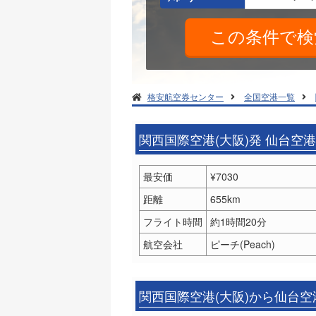
格安航空券センター
全国空港一覧
関西国際空港(大阪)発 仙台空
最安価
¥7030
距離
655km
フライト時間
約1時間20分
航空会社
ピーチ(Peach)
関西国際空港(大阪)から仙台