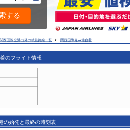
関西国際空港出発の就航路線一覧
関西国際発→仙台着
港着のフライト情報
空港の始発と最終の時刻表