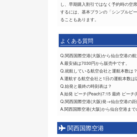
し、早期購入割引ではなく予約時の空席
するには、基本プランの「シンプルピ
ることもあります。
よくある質問
Q.関西国際空港(大阪)から仙台空港の
A.最安値は7030円から販売中です。
Q.就航している航空会社と運航本数は
A.運航する航空会社と1日の運航本数は以
Q.始発と最終の時刻表は？
A.始発 ピーチ(Peach)7:15 最終 ピーチ(P
Q.関西国際空港(大阪)発→仙台空港の
A.関西国際空港(大阪)から仙台空港まで
関西国際空港