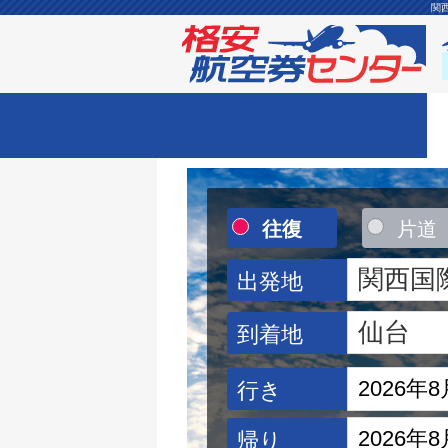
関
往復
片道
出発地
到着地
行き
帰り