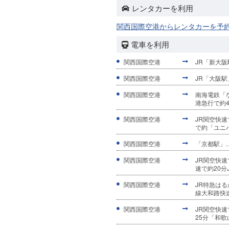
レンタカーを利用
関西国際空港からレンタカーを予
電車を利用
関西国際空港
JR「新大阪
関西国際空港
JR「大阪駅
関西国際空港
南海電鉄「
港急行で約4
関西国際空港
JR関空快速
で約「ユニ
関西国際空港
「京都駅」…
関西国際空港
JR関空快速
速で約20分
関西国際空港
JR特急はる
線大和路快速
関西国際空港
JR関空快
25分「和歌