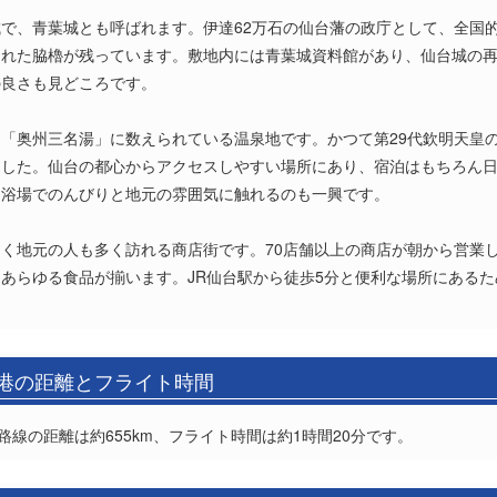
で、青葉城とも呼ばれます。伊達62万石の仙台藩の政庁として、全国
れた脇櫓が残っています。敷地内には青葉城資料館があり、仙台城の再
の良さも見どころです。
「奥州三名湯」に数えられている温泉地です。かつて第29代欽明天皇
ました。仙台の都心からアクセスしやすい場所にあり、宿泊はもちろん
同浴場でのんびりと地元の雰囲気に触れるのも一興です。
く地元の人も多く訪れる商店街です。70店舗以上の商店が朝から営業
あらゆる食品が揃います。JR仙台駅から徒歩5分と便利な場所にある
空港の距離とフライト時間
路線の距離は約655km、フライト時間は約1時間20分です。